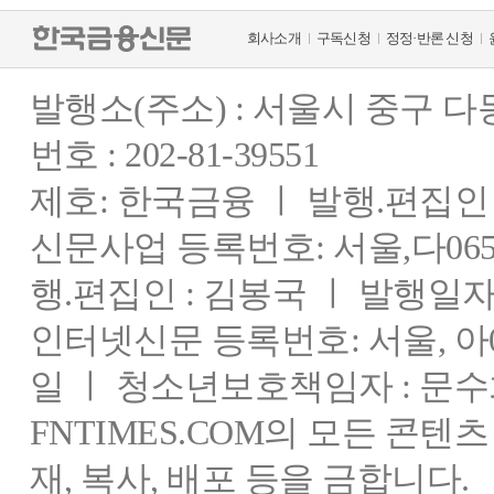
회사소개
구독신청
정정·반론 신청
발행소(주소) : 서울시 중구 
번호 : 202-81-39551
제호: 한국금융 ㅣ 발행.편집인 : 
신문사업 등록번호: 서울,다0655
행.편집인 : 김봉국 ㅣ 발행일자:
인터넷신문 등록번호: 서울, 아03
일 ㅣ 청소년보호책임자 : 문수
FNTIMES.COM의 모든 콘텐
재, 복사, 배포 등을 금합니다.