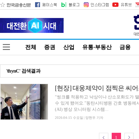
전체
증권
산업
유통·부동산
금융
'thynC' 검색결과
“씽크를 적용하고 낙상이나 산소포화도가 떨
수 있게 됐어요.”동탄시티병원 간호 병동에
(AI) 병상 모니터링 시스템...
2026-04-15 수요일 | 양현우 기자
1