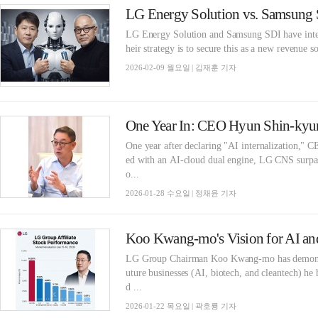
LG Energy Solution vs. Samsung S
LG Energy Solution and Samsung SDI have intensi
heir strategy is to secure this as a new revenue s
2026-02-09 월요일 | 김재훈 기자
One year after declaring "AI internalization," C
ed with an AI-cloud dual engine, LG CNS surpass
o...
2026-01-28 수요일 | 정채윤 기자
LG Group Chairman Koo Kwang-mo has demonstrat
uture businesses (AI, biotech, and cleantech) he 
d ...
2026-01-22 목요일 | 곽호룡 기자