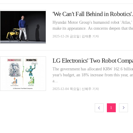
Hyundai Motor Group's humanoid robot 'Atlas,' ide
make its appearance. As concerns deepen that th
2025-12-26 금요일 | 김재훈 기자
The government has allocated KRW 162.6 billion
year's budget, an 18% increase from this year, a
a...
2025-12-04 목요일 | 신혜주 기자
1