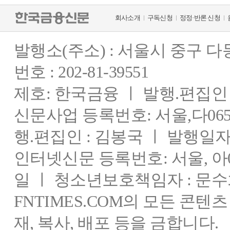
회사소개
구독신청
정정·반론 신청
발행소(주소) : 서울시 중구 
번호 : 202-81-39551
제호: 한국금융 ㅣ 발행.편집인 : 
신문사업 등록번호: 서울,다0655
행.편집인 : 김봉국 ㅣ 발행일자:
인터넷신문 등록번호: 서울, 아03
일 ㅣ 청소년보호책임자 : 문수
FNTIMES.COM의 모든 콘텐
재, 복사, 배포 등을 금합니다.