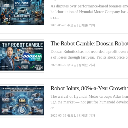
As disputes over performance-based bonuses emerg
he labor union of Hyundai Motor Company has a
s cr...
2026-05-20 수요일 | 김재훈 기자
Doosan Robotics has not recorded a profit even 
s of losses through last year. Yet its stock price
2026-04-29 수요일 | 정채윤 기자
The arrival of Hyundai Motor Group's Atlas huma
ugh the market — not just for humanoid develop
ar...
2026-03-09 월요일 | 김재훈 기자