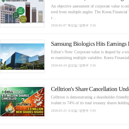
An objective assessment of corporate value is o
ered from multiple angles. The Korea Financial 
c...
2026-05-07 목요일 | 양현우 기자
Editor's Note: Corporate value is shaped by a wi
es examining multiple variables. Korea Financial
2026-04-24 금요일 | 양현우 기자
Celltrion is demonstrating a shareholder-friendly
ivalent to 74% of its total treasury shares holdin
2026-03-25 수요일 | 양현우 기자