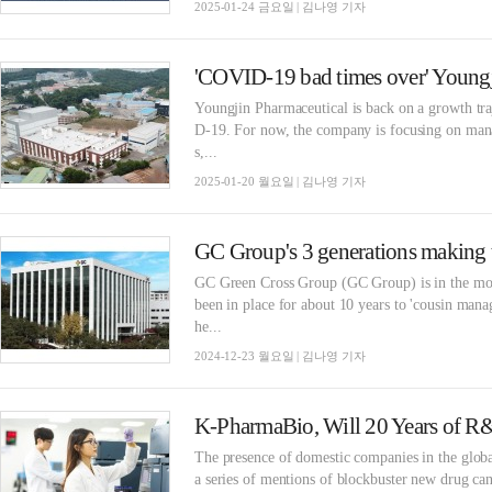
2025-01-24 금요일 | 김나영 기자
Youngjin Pharmaceutical is back on a growth tra
D-19. For now, the company is focusing on manag
s,...
2025-01-20 월요일 | 김나영 기자
GC Green Cross Group (GC Group) is in the mood
been in place for about 10 years to 'cousin man
he...
2024-12-23 월요일 | 김나영 기자
The presence of domestic companies in the globa
a series of mentions of blockbuster new drug cand