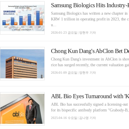
Samsung Biologics has written a new chapter in h
KRW 1 trillion in operating profit in 2023, the
u...
2026-01-23 금요일 | 양현우 기자
Chong Kun Dang's AbClon Bet Del
Chong Kun Dang's investment in AbClon is showi
rice has surged recently, the current valuation ga
2026-01-09 금요일 | 양현우 기자
ABL Bio has successfully signed a licensing-ou
for its bispecific antibody platform “Grabody-B,
2025-04-16 수요일 | 김나영 기자