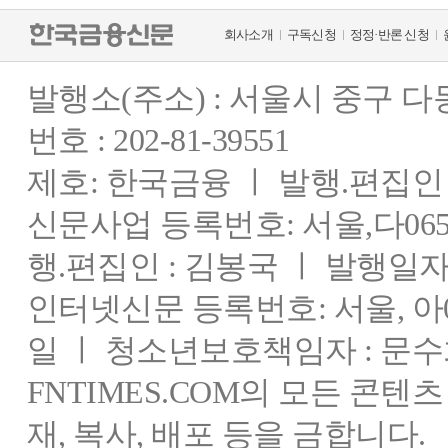
회사소개
구독신청
정정·반론 신청
발행소(주소) : 서울시 중구 
번호 : 202-81-39551
제호: 한국금융 ㅣ 발행.편집인 : 
신문사업 등록번호: 서울,다0655
행.편집인 : 김봉국 ㅣ 발행일자:
인터넷신문 등록번호: 서울, 아03
일 ㅣ 청소년보호책임자 : 문수
FNTIMES.COM의 모든 콘텐
재, 복사, 배포 등을 금합니다.