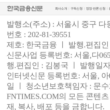
회사소개
구독신청
정정·반론 신청
발행소(주소) : 서울시 중구 
번호 : 202-81-39551
제호: 한국금융 ㅣ 발행.편집인 : 
신문사업 등록번호: 서울,다0655
행.편집인 : 김봉국 ㅣ 발행일자:
인터넷신문 등록번호: 서울, 아03
일 ㅣ 청소년보호책임자 : 문수
FNTIMES.COM의 모든 콘텐
재, 복사, 배포 등을 금합니다.