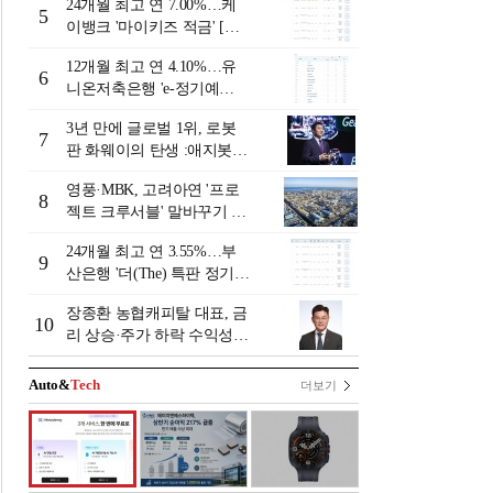
24개월 최고 연 7.00%…케
리-8월 2주]
5
이뱅크 '마이키즈 적금' [이
주의 은행 적금금리-8월 2
12개월 최고 연 4.10%…유
주]
6
니온저축은행 'e-정기예
금'[이주의 저축은행 예금금
3년 만에 글로벌 1위, 로봇
리-8월 2주]
7
판 화웨이의 탄생 :애지봇(A
giBot·智元机器人)의 시대
영풍·MBK, 고려아연 '프로
[전병서의 中 첨단기업 리포
8
젝트 크루서블' 말바꾸기 논
트⑬]
란
24개월 최고 연 3.55%…부
9
산은행 '더(The) 특판 정기예
금' [이주의 은행 예금금리-8
장종환 농협캐피탈 대표, 금
월 2주]
10
리 상승·주가 하락 수익성
일시 하락…렌터카 중심 자
동차금융 성장세 [2026 금융
Auto&
Tech
더보기
사 상반기 실적]