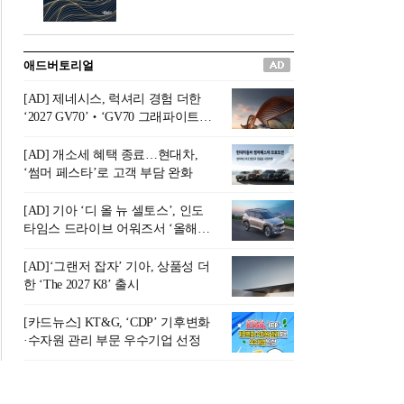
버려야 하는 곳'이라 묘사했다.
원칙으로 서다』를 펴냈다.정
오늘날 많은 이가 은퇴를 지옥
통 관료 출신으로 한국 금융의
이라 부르며 절망하지만, 김경
주요 변곡점마다 중요한 역할
애드버토리얼
록 고문은 새로운 시각을 제시
을 하고 금융 경영인으로서 큰
한다. 은퇴 후 60대를 전후한 1
족적을 남긴 김 전 회장이 후배
[AD] 제네시스, 럭셔리 경험 더한
0년의 과도기는 지옥이 아니라
세대에게 전하는 삶의 조언을
‘2027 GV70’‧‘GV70 그래파이트’
정화와 성장의 공간인 ‘은퇴연
담은 인생 노트다.『물처럼 흐
출시
옥(Purgatory)’이라는 것이다.
르고 원칙으로 서다』는 단순
[AD] 개소세 혜택 종료…현대차,
연옥은 고통스럽지만 끝이 있
한 자서전을 넘어, 실패를 두려
‘썸머 페스타’로 고객 부담 완화
으며, 준비를 통해 천국으로 나
워하지 않는 용기와 자신에 대
아갈 수 있는 희망의 장소라고
한 믿음이 어떻게 삶을 풍요롭
[AD] 기아 ‘디 올 뉴 셀토스’, 인도
말한
게 만드는지를 보여주는 지혜
타임스 드라이브 어워즈서 ‘올해의
의 보고로 평가된다.김용환 전
SUV’ 선정
회장은 “인생의 목표가 크더라
[AD]‘그랜저 잡자’ 기아, 상품성 더
도 조급해하지 말고 작은 것부
한 ‘The 2027 K8’ 출시
터 하나 하나 성취해 나가
라”고 조언한다. 뼈아픈 실패
[카드뉴스] KT&G, ‘CDP’ 기후변화
조차 성공의 뼈대가 된다는 긍
·수자원 관리 부문 우수기업 선정
정적인 마음으로