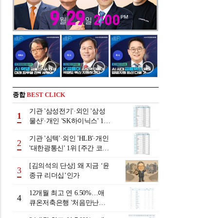
종합
BEST CLICK
기관 '삼성전기'·외인 '삼성
1
물산'·개인 'SK하이닉스' 1위
[주간 코스피 순매수- 2026
기관 '심텍'·외인 'HLB'·개인
년 8월3일~8월7일]
2
'대한광통신' 1위 [주간 코스
닥 순매수- 2026년 8월3일~8
[김의석의 단상] 왜 지금 ‘윤
월7일]
3
종규 리더십’인가
12개월 최고 연 6.50%…애
4
큐온저축은행 '처음만난적
금'[이주의 저축은행 적금금