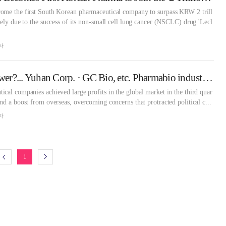
ome the first South Korean pharmaceutical company to surpass KRW 2 trill
gely due to the success of its non-small cell lung cancer (NSCLC) drug 'Lecl
자
Overseas is the answer?... Yuhan Corp. · GC Bio, etc. Pharmabio industry, Q3 profits soar on 'global' ride
cal companies achieved large profits in the global market in the third quar
nd a boost from overseas, overcoming concerns that protracted political c...
자
1