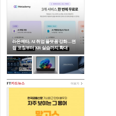
라온메타, AI 취업 플랫폼 강화…면
접 코칭부터 XR 실습까지 확대
FT
카드뉴스
더보기