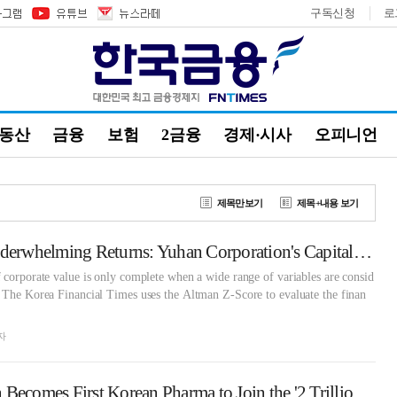
구독신청
로
부동산
금융
보험
2금융
경제·시사
오피니언
제목만보기
제목+내용 보기
Solid Finances, Underwhelming Returns: Yuhan Corporation's Capital Efficiency Challenge
 corporate value is only complete when a wide range of variables are consid
. The Korea Financial Times uses the Altman Z-Score to evaluate the finan
자
Yuhan Corporation Becomes First Korean Pharma to Join the '2 Trillion Won Club'—Will There Be a 'Next Leclaza' This Year?