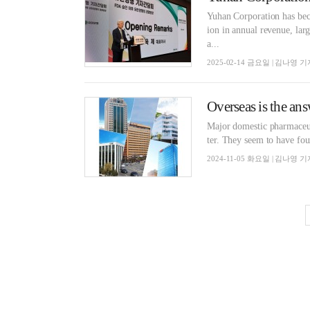
Yuhan Corporation has bec
ion in annual revenue, lar
a...
2025-02-14 금요일 | 김나영 기
Major domestic pharmaceuti
ter. They seem to have fou
2024-11-05 화요일 | 김나영 기