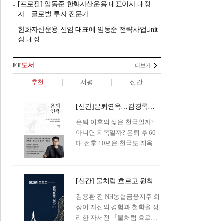
[프로필] 임동준 한화자산운용 대표이사 내정
자…글로벌 투자 전문가
한화자산운용 신임 대표에 임동준 전략사업Unit
장 내정
FT
도서
더보기
추천
서평
신간
[신간]은퇴연옥…김경록의 은퇴 후 삶의 나침반
은퇴 이후의 삶은 천국일까?
아니면 지옥일까? 은퇴 후 60
대 전후 10년은 천국도 지옥도
아닌 '연옥'이라 개념이 등장해
화제를 모으고 있다.투자 전문
가이자 은퇴연구소장으로서의
[신간] 물처럼 흐르고 원칙으로 서다…김용환의 통찰을 담다
은퇴 설계를 가이드해 온 김경
록 옵투스자산운용의 고문이
김용환 전 NH농협금융지주 회
신간 『은퇴연옥』을 내놓았
장이 자신의 경험과 철학을 정
다.단테는 지옥을 '모든 희망을
리한 자서전 『물처럼 흐르고