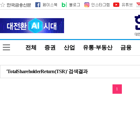
전체
증권
산업
유통·부동산
금융
'TotalShareholderReturn(TSR)' 검색결과
1