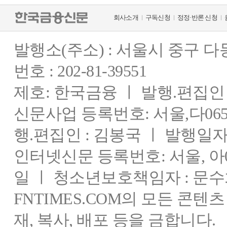
회사소개
구독신청
정정·반론 신청
발행소(주소) : 서울시 중구 
번호 : 202-81-39551
제호: 한국금융 ㅣ 발행.편집인 : 
신문사업 등록번호: 서울,다0655
행.편집인 : 김봉국 ㅣ 발행일자:
인터넷신문 등록번호: 서울, 아03
일 ㅣ 청소년보호책임자 : 문수
FNTIMES.COM의 모든 콘텐
재, 복사, 배포 등을 금합니다.