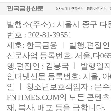
회사소개
구독신청
정정·반론 신청
발행소(주소) : 서울시 중구 
번호 : 202-81-39551
제호: 한국금융 ㅣ 발행.편집인 : 
신문사업 등록번호: 서울,다0655
행.편집인 : 김봉국 ㅣ 발행일자:
인터넷신문 등록번호: 서울, 아03
일 ㅣ 청소년보호책임자 : 문수
FNTIMES.COM의 모든 콘텐
재, 복사, 배포 등을 금합니다.