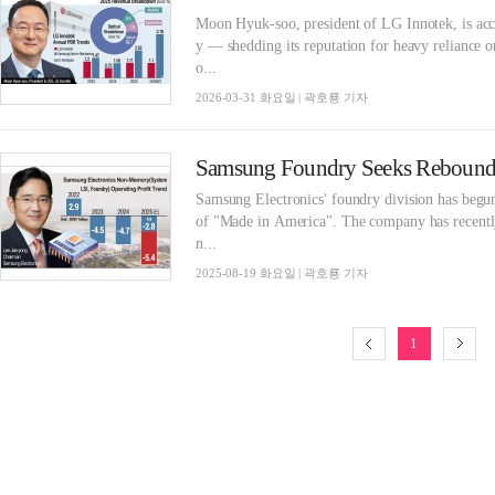
Moon Hyuk-soo, president of LG Innotek, is acc
y — shedding its reputation for heavy reliance o
o...
2026-03-31 화요일 | 곽호룡 기자
Samsung Foundry Seeks Rebound 
Samsung Electronics' foundry division has begun
of "Made in America". The company has recently 
n...
2025-08-19 화요일 | 곽호룡 기자
1