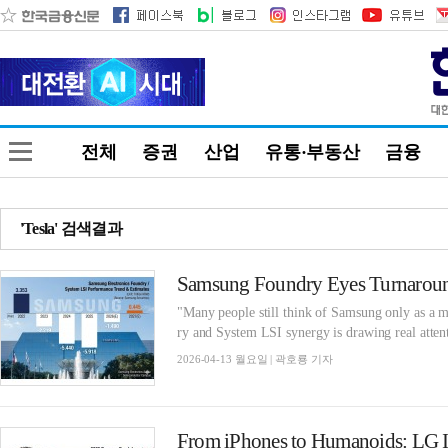
전체
증권
산업
유통·부동산
금융
'Tesla' 검색결과
Samsung Foundry Eyes Turnaround
"Many people still think of Samsung only as a m
ry and System LSI synergy is drawing real attenti
2026-04-13 월요일 | 곽호룡 기자
From iPhones to Humanoids: LG I