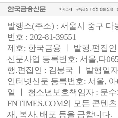
회사소개
구독신청
정정·반론 신청
발행소(주소) : 서울시 중구 
번호 : 202-81-39551
제호: 한국금융 ㅣ 발행.편집인 : 
신문사업 등록번호: 서울,다0655
행.편집인 : 김봉국 ㅣ 발행일자:
인터넷신문 등록번호: 서울, 아03
일 ㅣ 청소년보호책임자 : 문수
FNTIMES.COM의 모든 콘텐
재, 복사, 배포 등을 금합니다.