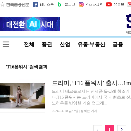
전체
증권
산업
유통·부동산
금융
'T16폼워시' 검색결과
드리미, ‘T16 폼워시’ 출시…1
드리미 테크놀로지는 신제품 물걸레 청소기 ‘T
다.T16 폼워시는 드리미에서 국내 최초로 
노하우를 반영한 기술 업그레...
2026-04-10 금요일 | 정채윤 기자
1