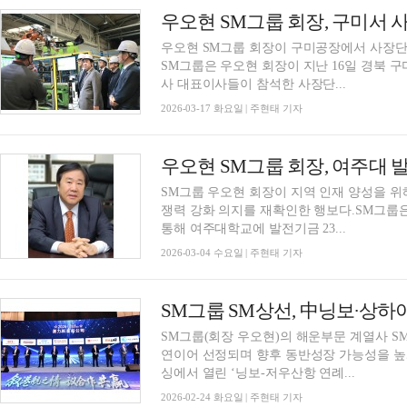
우오현 SM그룹 회장이 구미공장에서 사장단 
SM그룹은 우오현 회장이 지난 16일 경북 
사 대표이사들이 참석한 사장단...
2026-03-17 화요일 | 주현태 기자
SM그룹 우오현 회장이 지역 인재 양성을 위
쟁력 강화 의지를 재확인한 행보다.SM그룹
통해 여주대학교에 발전기금 23...
2026-03-04 수요일 | 주현태 기자
SM그룹 SM상선, 中닝보∙상하
SM그룹(회장 우오현)의 해운부문 계열사 
연이어 선정되며 향후 동반성장 가능성을 높
싱에서 열린 ‘닝보-저우산항 연례...
2026-02-24 화요일 | 주현태 기자