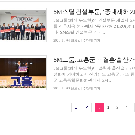
SM스틸 건설부문, ‘중대재해 ZE
SM그룹(회장 우오현)의 건설부문 계열사 S
룹 신촌사옥 본사에서 ‘중대재해 ZERO(0)’
다. SM스틸 건설부문은 지...
2025-11-04 화요일 | 주현태 기자
SM그룹, 고흥군과 결혼∙출산가
SM그룹(회장 우오현)이 결혼과 출산을 장려
성화에 기여하고자 전라남도 고흥군과 또 한 번 협력에 나섰다. S
군 고흥종합문화회관에서 SM...
2025-11-03 월요일 | 주현태 기자
1
2
3
4