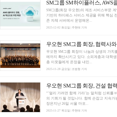
SM그룹 SM하이플러스, AWS
SM그룹(회장 우오현)의 제조∙서비스부문 
기반의 하이패스 서비스 제공을 위해 핵심 전산 시스템을
존 자체 서버에서 운영해온...
2025-12-02 화요일 | 주현태 기자
우오현 SM그룹 회장, 협력사와
우오현 SM그룹 회장이 나눔과 상생의 가치를
에까지 확산시키고 있다. 소외계층과 대학생,
층 이웃들에게 온정을 내민...
2025-11-28 금요일 | 조범형 기자
“’멀리 가려면 함께 가라’는 말처럼 신뢰를
의 기회가 될 것입니다. 함께 손잡고 지속가능한 미래를
장은지난 26일 서울 마포...
2025-11-27 목요일 | 주현태 기자