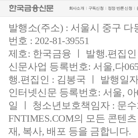
회사소개
구독신청
정정·반론 신청
발행소(주소) : 서울시 중구 
번호 : 202-81-39551
제호: 한국금융 ㅣ 발행.편집인 : 
신문사업 등록번호: 서울,다0655
행.편집인 : 김봉국 ㅣ 발행일자:
인터넷신문 등록번호: 서울, 아03
일 ㅣ 청소년보호책임자 : 문수
FNTIMES.COM의 모든 콘텐
재, 복사, 배포 등을 금합니다.