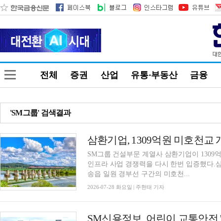
전체
증권
산업
유통·부동산
금융
'SM그룹' 검색결과
SM그룹 건설부문 계열사 삼환기업이 130
인프라 사업 경쟁력을 다시 한번 입증했다.
송읍 일원 경부선 구간의 미호천...
2026-07-28 화요일 | 주현태 기자
SM신용정보, 어린이 교통안전 