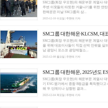
SM그룹(회장 우오현)의 해운부문 계열사 대
주변 이웃들의 따뜻한 겨울나기를 위한 연탄 
한해운은 이날 SM그룹의 삼...
2025-12-10 수요일 | 주현태 기자
SM그룹(회장 우오현)의 해운부문 계열사 
을 위해 대표이사들이 직접 선박 안팎을 살피는 현장점검을 
남 광양시 포스코 광양제철소...
2025-12-08 월요일 | 주현태 기자
SM그룹 대한해운, 2025년도 
SM그룹(회장 우오현)의 해운부문 계열사 대
기 ESG 평가에서 종합 B등급을 획득했다고 4일 밝혔다. 이는 지난해 종합
해 두 단계이나 상향된 결과...
2025-12-04 목요일 | 주현태 기자