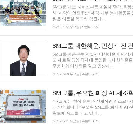
SM그룹 제조·서비스부문 계열사 SM신용정보
해 '사랑의 안전우산' 제작·기부 봉사활동
잦은 여름철 학교와 학원가 ...
2026-07-22 수요일 | 주현태 기자
SM그룹 대한해운, 민상기 전 
SM그룹 해운부문 계열사 대한해운이 민상기
고 새로운 경영 체제에 돌입한다.대한해운은
주총회와 이사회를 열고 민상기...
2026-07-08 수요일 | 주현태 기자
SM그룹, 우오현 회장 AI·제
“내실 있는 현장 운영과 선제적인 리스크 
나가야 합니다.”우오현 SM그룹 회장이 AI
확보에 속도를 내고 있다...
2026-05-21 목요일 | 주현태 기자