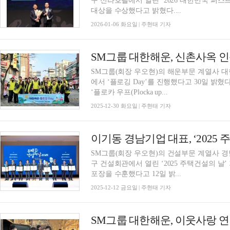
구 신라호텔에서 열린 ‘2026 대한민국 퍼스
대상을 수상했다고 밝혔다....
2026-01-06 화요일 | 주현태 기자
SM그룹 대한해운, 신촌사옥 인근 
SM그룹(회장 우오현)의 해운부문 계열사 대
에서 ‘플로깅 Day’를 진행했다고 30일 밝혔다
‘플로카 우프(Plocka up...
2025-12-30 화요일 | 주현태 기자
이기동 경남기업 대표, ‘2025
SM그룹(회장 우오현)의 건설부문 계열사 경
구 건설회관에서 열린 ‘2025 주택건설의 
포장을 수훈했다고 12일 밝...
2025-12-12 금요일 | 주현태 기자
SM그룹 대한해운, 이웃사랑 연