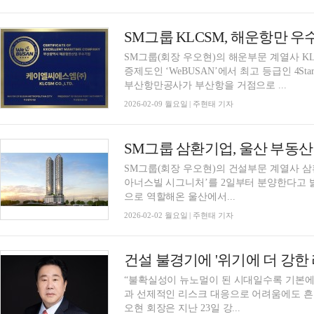
SM그룹(회장 우오현)의 해운부문 계열사 
증제도인 ‘WeBUSAN’에서 최고 등급인 4St
부산항만공사가 부산항을 거점으로 ...
2026-02-09 월요일 | 주현태 기자
SM그룹(회장 우오현)의 건설부문 계열사 
아너스빌 시그니처’를 2일부터 분양한다고 밝혔다. 자동차, 조선 등 우리나라 
으로 역할해온 울산에서...
2026-02-02 월요일 | 주현태 기자
“불확실성이 뉴노멀이 된 시대일수록 기본에
과 선제적인 리스크 대응으로 어려움에도 흔들리지
오현 회장은 지난 23일 강...