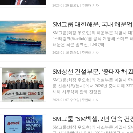
2026-01-26 월요일 | 주현태 기자
SM그룹 대한해운, 국내 해운업
SM그룹(회장 우오현)의 해운부문 계열사 
‘스타링크(Starlink)’를 공식 개통해 스
해운은 최근 벌크선, LNG(액...
2026-01-16 금요일 | 주현태 기자
SM그룹(회장 우오현)의 건설부문 계열사 S
룹 신촌사옥(본사)에서 2026년 중대재해 ZE
새해 시무식과 함께 진행된...
2026-01-07 수요일 | 주현태 기자
SM그룹 “SM벡셀, 2년 연속 
SM그룹(회장 우오현)의 제조부문 계열사 SM벡