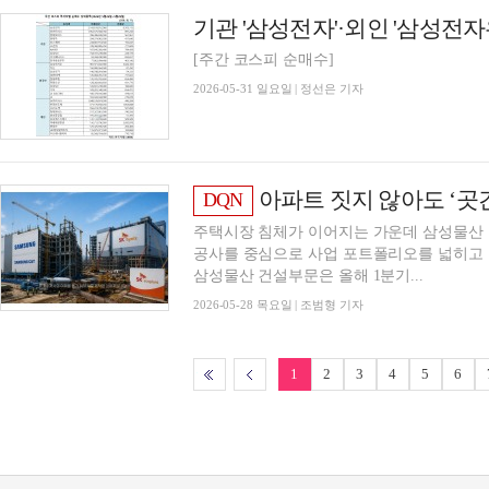
[주간 코스피 순매수]
2026-05-31 일요일 | 정선은 기자
아파트 짓지 않아도 ‘곳간 든든
DQN
주택시장 침체가 이어지는 가운데 삼성물산 
공사를 중심으로 사업 포트폴리오를 넓히고 
삼성물산 건설부문은 올해 1분기...
2026-05-28 목요일 | 조범형 기자
1
2
3
4
5
6