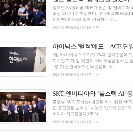
정재헌 SK텔레콤 대표가 젠슨 황 엔비디아 최
핵심 파트너로 부상했다. 고대역폭메모리(HB
K가 엔비디아와 함께 겨냥하는 무...
2026-06-09 화요일 | 정채윤 기자
8일 SK하이닉스 주가가 7%대 급락했음에도,
지수펀드)가 장 막판에 50% 이상급등하는 일
0분 기준 한국투자신탁운용의 'AC...
2026-06-09 화요일 | 정선은 기자
SKT, 엔비디아와 ‘풀스택 AI’
글로벌 AI(인공지능) 패권을 쥐기 위한 S
칩 공급망을 넘어선 ‘지능형 인프라 연합’의 
비디아 최고경영자(CEO)...
2026-06-08 월요일 | 정채윤 기자