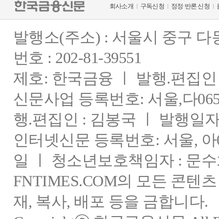
회사소개
구독신청
정정·반론 신청
발행소(주소) : 서울시 중구 
번호 : 202-81-39551
제호: 한국금융 ㅣ 발행.편집인 : 
신문사업 등록번호: 서울,다0655
행.편집인 : 김봉국 ㅣ 발행일자:
인터넷신문 등록번호: 서울, 아03
일 ㅣ 청소년보호책임자 : 문수
FNTIMES.COM의 모든 콘텐
재, 복사, 배포 등을 금합니다.