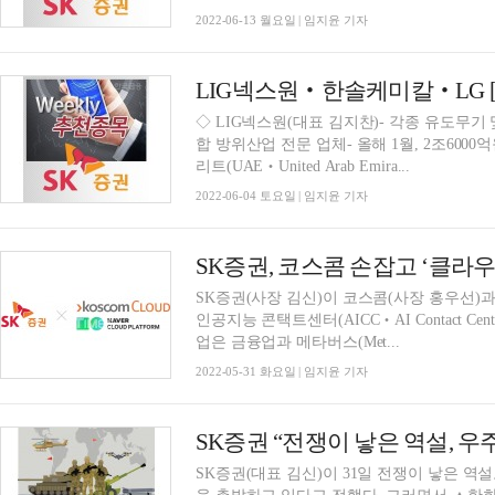
2022-06-13 월요일 | 임지윤 기자
LIG넥스원‧한솔케미칼‧LG 
◇ LIG넥스원(대표 김지찬)- 각종 유도무
합 방위산업 전문 업체- 올해 1월, 2조600
리트(UAE‧United Arab Emira...
2022-06-04 토요일 | 임지윤 기자
SK증권, 코스콤 손잡고 ‘클라우드
SK증권(사장 김신)이 코스콤(사장 홍우선)과 
인공지능 콘택트센터(AICC‧AI Contact Ce
업은 금융업과 메타버스(Met...
2022-05-31 화요일 | 임지윤 기자
SK증권(대표 김신)이 31일 전쟁이 낳은 역