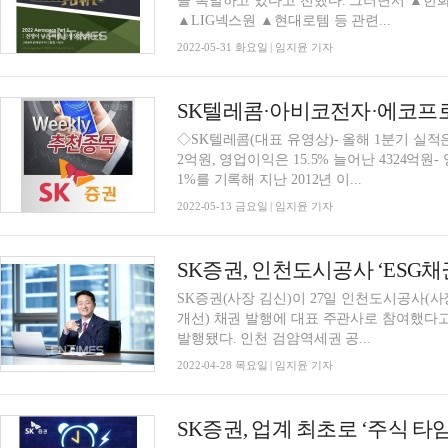
을 촉발하고 있다고 전했다. 그러면서 ▲
▲LIG넥스원 ▲현대로템 등 관련...
2022-05-31 화요일 | 임지윤 기자
SK텔레콤·아비코전자·에코프로
◇SK텔레콤(대표 유영상)- 올해 1분기 실적은
2억원, 영업이익은 15.5% 늘어난 4324억원- 영업이
1%를 기록해 지난 2012년 이...
2022-05-13 금요일 | 임지윤 기자
SK증권, 인천도시공사 ‘ESG채
SK증권(사장 김신)이 27일 인천도시공사(
개선) 채권 발행에 대표 주관사로 참여했다고 
발행됐다. 인천 검암역세권 공...
2022-04-28 목요일 | 임지윤 기자
SK증권, 업계 최초로 ‘주식 타임