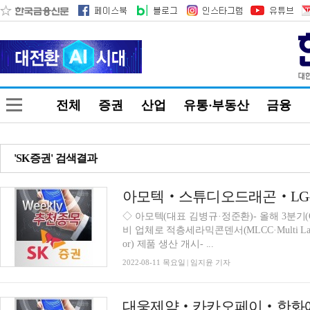
전체
증권
산업
유통·부동산
금융
'SK증권' 검색결과
아모텍‧스튜디오드래곤‧LG유
◇ 아모텍(대표 김병규·정준환)- 올해 3분기(Q
비 업체로 적층세라믹콘덴서(MLCC·Multi Layer Ceram
or) 제품 생산 개시- ...
2022-08-11 목요일 | 임지윤 기자