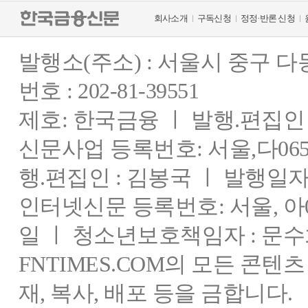
회사소개
구독신청
정정·반론 신청
발행소(주소) : 서울시 중구 
번호 : 202-81-39551
제호: 한국금융 ㅣ 발행.편집인 : 
신문사업 등록번호: 서울,다0655
행.편집인 : 김봉국 ㅣ 발행일자:
인터넷신문 등록번호: 서울, 아03
일 ㅣ 청소년보호책임자 : 문수
FNTIMES.COM의 모든 콘텐
재, 복사, 배포 등을 금합니다.