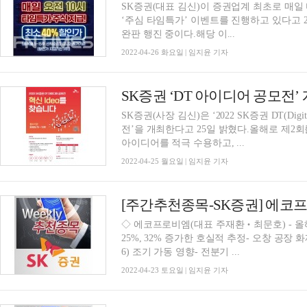
SK증권(대표 김신)이 증권업계 최초로 매일
‘주심 타임특가’ 이벤트를 진행하고 있다고 
완판 행진 중이다.해당 이...
2022-04-26 화요일 | 임지윤 기자
SK증권 ‘DT 아이디어 공모전’
SK증권(사장 김신)은 ‘2022 SK증권 DT(Digi
전’을 개최한다고 25일 밝혔다.올해로 제2
아이디어를 적극 수용하고, ...
2022-04-25 월요일 | 임지윤 기자
[주간추천종목-SK증권] 에
◇ 에코프로비엠(대표 주재환‧최문호) - 올
25%, 32% 증가한 호실적 추정- 오창 공장
6) 조기 가동 영향- 전분기 ...
2022-04-23 토요일 | 임지윤 기자