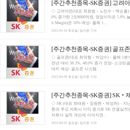
◇ 고려아연(대표 최윤범‧노진수‧백순흠) -
0% 증가한 2조8000억원, 영업이익은 5.9% 늘어
it Margin)은 10% 예상- 올해 1...
2022-04-16 토요일 | 임지윤 기자
[주간추천종목-SK증권] 골프
◇ 골프존(대표 최덕형‧박강수) - 올해 1분
전년 대비 38.3%, 48.0% 증가 전망- 스크
대치 예상- 골프존 시스템 ...
2022-04-09 토요일 | 임지윤 기자
[주간추천종목-SK증권] S
◇ SK (대표 최태원‧장동현‧박성하) - 
환과 주요 자회사 이익 증가로 SK 연결실적
자회사 실적 개선세 이어지면...
2022-04-03 일요일 | 임지윤 기자