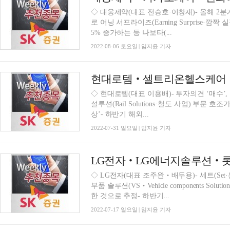
◇ 대웅제약(대표 전승호·이창재)- 올해 2분기
로 어닝 서프라이즈(Earning Surprise·깜
5% 증가하는 등 나보타(...
2022-08-06 토요일 | 임지윤 기자
현대로템‧셀트리온헬스케어‧K
◇ 현대로템(대표 이용배)- 투자의견 ‘매수’,
설루션(Rail Solutions·철도 사업) 부문
상’- 하반기 해외...
2022-07-31 일요일 | 임지윤 기자
◇ LG전자(대표 조주완‧배두용)- 세트(Set
부품 솔루션(VS‧Vehicle components Sol
한 것으로 추정- 하반기...
2022-07-17 일요일 | 임지윤 기자