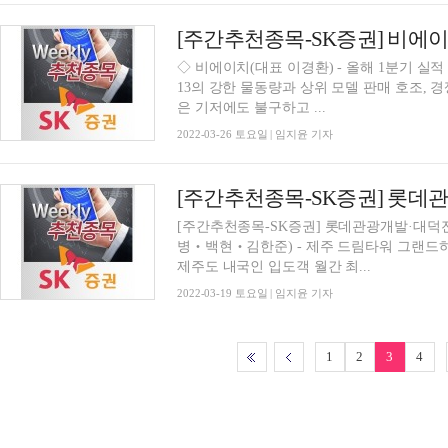
◇ 비에이치(대표 이경환) - 올해 1분기 실
13의 강한 물동량과 상위 모델 판매 호조, 경
은 기저에도 불구하고 ...
2022-03-26 토요일 | 임지윤 기자
[주간추천종목-SK증권] 롯
[주간추천종목-SK증권] 롯데관광개발·대
병‧백현‧김한준) - 제주 드림타워 그랜드하
제주도 내국인 입도객 월간 최...
2022-03-19 토요일 | 임지윤 기자
1
2
3
4