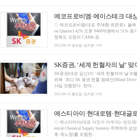
에코프로비엠·에이스테크·대상 
◇ 에코프로비엠(대표 주재환·최문호)- 올해 2분
on Quarter) 42% 오른 9400억원에서 5
청북도 오창의 CAM4 공...
2022-06-19 일요일 | 임지윤 기자
SK증권, ‘세계 헌혈자의 날’ 
SK증권(대표 김신)이 ‘세계 헌혈자의 날’(6
위해 ‘2022 SK 증권 헌혈 캠페인(Blood D
14일 진행된다. 한마...
2022-06-13 월요일 | 임지윤 기자
에스티아이·현대로템·현대글로
◇ 에스티아이(대표 서인수·이우석)- 반도체와
entral Chemical Supply System)
호·곽노정)를 포함한...