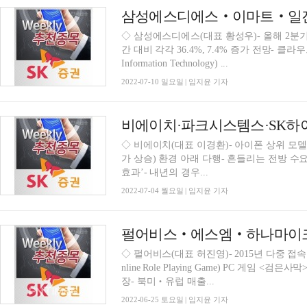
◇ 삼성에스디에스(대표 황성우)- 올해 2분기(
간 대비 각각 36.4%, 7.4% 증가 전망- 클
Information Technology) ...
2022-07-10 일요일 | 임지윤 기자
비에이치·파크시스템스·SK하이
◇ 비에이치(대표 이경환)- 아이폰 상위 모델 판
가 상승) 환경 아래 다행- 흔들리는 전방 수
효과’- 내년의 경우...
2022-07-04 월요일 | 임지윤 기자
펄어비스‧에스엠‧하나마이크론
◇ 펄어비스(대표 허진영)- 2015년 다중 접속 역할
nline Role Playing Game) PC 게임 <검은
장- 북미‧유럽 매출...
2022-06-25 토요일 | 임지윤 기자