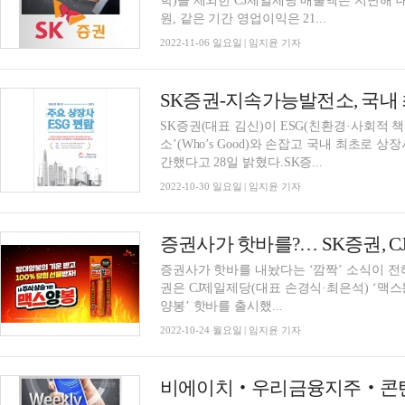
학)을 제외한 CJ제일제당 매출액은 지난해 대비(Yo
원, 같은 기간 영업이익은 21...
2022-11-06 일요일 | 임지윤 기자
SK증권-지속가능발전소, 국내 최
SK증권(대표 김신)이 ESG(친환경·사회적 
소’(Who’s Good)와 손잡고 국내 최초로 상
간했다고 28일 밝혔다.SK증...
2022-10-30 일요일 | 임지윤 기자
증권사가 핫바를?… SK증권, 
증권사가 핫바를 내놨다는 ‘깜짝’ 소식이 전해
권은 CJ제일제당(대표 손경식·최은석) ‘맥
양봉’ 핫바를 출시했...
2022-10-24 월요일 | 임지윤 기자