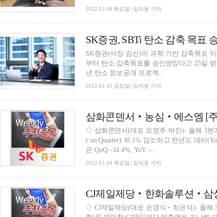
2022-12-06 화요일 | 임지윤 기자
SK증권, SBTi 탄소 감축 목표
SK증권(사장 김신)이 과학 기반 감축목표 이니셔티브(SBT
부터 탄소 감축목표를 승인받았다고 25일 밝혔다
년 탄소 정보공개 프로젝...
2022-11-25 금요일 | 임지윤 기자
삼화콘덴서‧농심‧에스엠 [주
◇ 삼화콘덴서(대표 오영주·박진)- 올해 3분기(Q‧
r on Quarter) 10.1% 감소하고 전년도 대비(Y
은 QoQ –34.4%, YoY –...
2022-11-24 목요일 | 임지윤 기자
CJ제일제당‧한화솔루션‧삼성
◇ CJ제일제당(대표 손경식‧최은석)- 올해 3