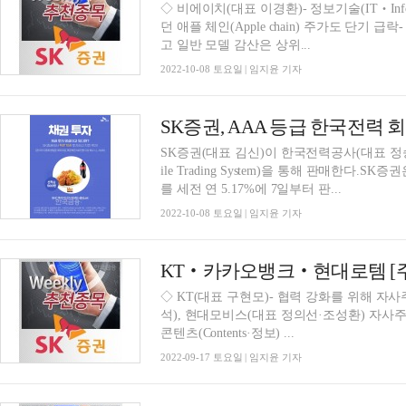
◇ 비에이치(대표 이경환)- 정보기술(IT‧Infor
던 애플 체인(Apple chain) 주가도 단기 
고 일반 모델 감산은 상위...
2022-10-08 토요일 | 임지윤 기자
SK증권, AAA 등급 한국전력 회
SK증권(대표 김신)이 한국전력공사(대표 정
ile Trading System)을 통해 판매한다.
를 세전 연 5.17%에 7일부터 판...
2022-10-08 토요일 | 임지윤 기자
KT‧카카오뱅크‧현대로템 [주
◇ KT(대표 구현모)- 협력 강화를 위해 자
석), 현대모비스(대표 정의선·조성환) 자사주와
콘텐츠(Contents·정보) ...
2022-09-17 토요일 | 임지윤 기자