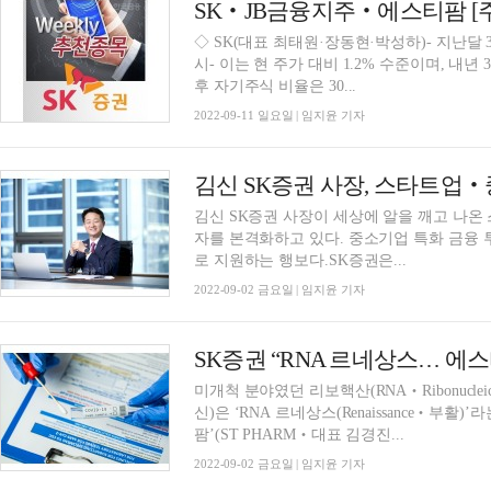
SK‧JB금융지주‧에스티팜 [
◇ SK(대표 최태원·장동현·박성하)- 지난달 
시- 이는 현 주가 대비 1.2% 수준이며, 내년
후 자기주식 비율은 30...
2022-09-11 일요일 | 임지윤 기자
김신 SK증권 사장이 세상에 알을 깨고 나온 
자를 본격화하고 있다. 중소기업 특화 금융
로 지원하는 행보다.SK증권은...
2022-09-02 금요일 | 임지윤 기자
SK증권 “RNA 르네상스… 에
미개척 분야였던 리보핵산(RNA‧Ribonuclei
신)은 ‘RNA 르네상스(Renaissance‧부
팜’(ST PHARM‧대표 김경진...
2022-09-02 금요일 | 임지윤 기자