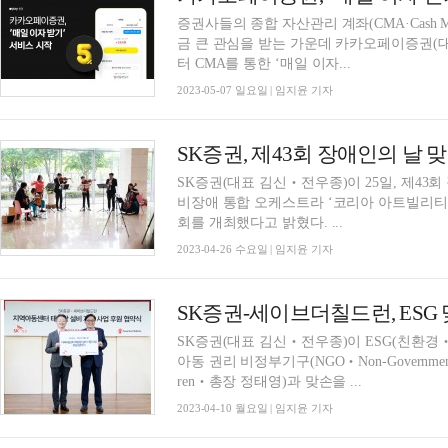
증권사들의 종합 자산관리 계좌(CMA·Cash Man
금 큰 관심을 받는 가운데 카카오페이증권(대
터 CMA를 통한 ‘매일 이자...
2023-05-07 일요일 | 임지윤 기자
SK증권(대표 김신‧전우종)이 25일, 제43
비장애 통합 오케스트라 ‘코리아 아트빌리티 체임버’(
회를 개최했다고 밝혔다. ...
2023-04-26 수요일 | 임지윤 기자
SK증권(대표 김신‧전우종)이 ESG(친환경
아동 권리 비정부기구(NGO‧Non-Governmental 
ren‧총장 정태영)과 맞손을 ...
2023-04-10 월요일 | 임지윤 기자