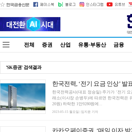
전체
증권
산업
유통·부동산
금융
'SK증권' 검색결과
한국전력공사(대표 정승일) 주가가 ‘전기 요금
래소(이사장 손병두)에 따르면 한국전력은 유가증
20원) 하락한 1만9280원에...
2023-05-15 월요일 | 임지윤 기자