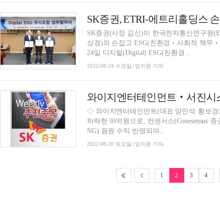
SK증권, ETRI-에트리홀딩스 손
SK증권(사장 김신)이 한국전자통신연구원(E
상경)와 손잡고 ESG(친환경‧사회적 책무‧
24일 디지털(Digital) ESG(친환경...
2022-08-24 수요일 | 임지윤 기자
◇ 와이지엔터테인먼트(대표 양민석·황보경)- 영업이
하락한 93억원으로, 컨센서스(Conesensus·
NG) 음원 수익 반영되며...
2022-08-20 토요일 | 임지윤 기자
1
2
3
4