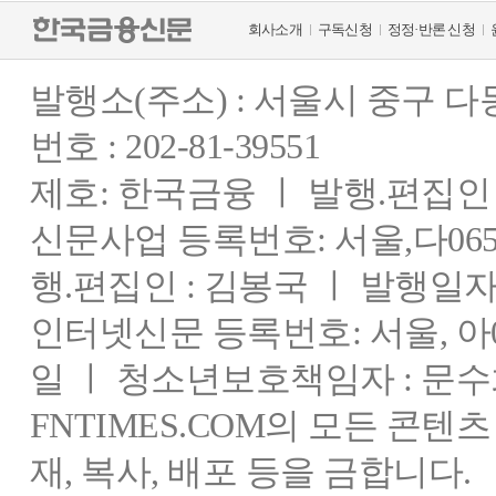
회사소개
구독신청
정정·반론 신청
발행소(주소) : 서울시 중구 
번호 : 202-81-39551
제호: 한국금융 ㅣ 발행.편집인 : 
신문사업 등록번호: 서울,다0655
행.편집인 : 김봉국 ㅣ 발행일자:
인터넷신문 등록번호: 서울, 아03
일 ㅣ 청소년보호책임자 : 문수
FNTIMES.COM의 모든 콘텐
재, 복사, 배포 등을 금합니다.