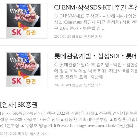
CJ ENM·삼성SDS·KT [주간 
◇ CJ ENM(대표 구창근)- 지난해 4분기 
서스(Consensus·증권사 평균 추정치) 상회 전망… 
은 2.6% 증가’- 부문별 영...
2023-01-24 화요일 | 임지윤 기자
롯데관광개발‧삼성SDI‧롯데칠
◇ 롯데관광개발(대표 김기병‧백현‧김한준)-
에 장중 10% 이상 낙폭 키워- 지난해 6월
본 등 관광객 효과- 지난해 ...
2023-01-09 월요일 | 임지윤 기자
[인사] SK증권
[인사] SK증권<승진> (직책은 2022년 기준)◇ 사장▲전우종 경영지
성운 구조화 사업부 대표◇ 전무▲김동환 기획재무본부장 ▲최창훈 기업문
e) 1본부장 ▲유성호 명동 PIB(Private Banking+Investment Bank·자산관리..
2022-12-22 목요일 | 임지윤 기자