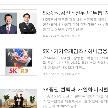
SK증권이 전우종 경영지원 부문장을 대표이
현 대표이사 사장과 함께 각자 대표이사 체제로
를 열고 전우종 경영지원 부...
2022-12-22 목요일 | 임지윤 기자
SK‧카카오게임즈‧하나금융지
◇ SK(대표 최태원‧장동현‧박성하) - 200
득 완료’- 내년 3월 이사회 통해 소각 유력하
대- 계열사인 SK E&S(대표...
2022-12-17 토요일 | 임지윤 기자
SK증권, 콴텍과 ‘개인화 디지털
SK증권(사장 김신)이 콴텍 주식회사(대표 이
스 업무협약을 체결했다고 6일 밝혔다. 콴텍은 
가) 핀테크(Fintech·금융...