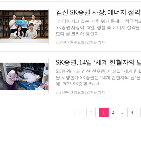
김신 SK증권 사장, 에너지 절약
“심각해지고 있는 기후 위기 문제에 적극적
SK증권 사장이 26일, 생활 속 에너지 절약
혔다.쿨 코리아 챌린지...
2023-07-26 수요일 | 임지윤 기자
SK증권, 14일 ‘세계 헌혈자의 
SK증권(대표 김신·전우종)이 14일 ‘세계 헌혈
을 시행한다.SK증권은 ‘세계 헌혈자의 날’을
에 ‘2023 SK증권 Blood...
2023-06-13 화요일 | 임지윤 기자
1
2
3
4