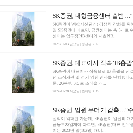
SK증권, 대형금융센터 출범…"
SK증권이 WM(자산관리) 경쟁력 강화를 
일 SK증권에 따르면, 금융센터는 총 5개로
센터는 압구정PIB센터와 서초PIB...
2025-01-03 금요일 | 정선은 기자
SK증권, 대표이사 직속 'IB총
SK증권이 대표이사 직속으로 IB 총괄을 신설했
년 조직개편 및 정기 임원 인사를 단행했다고 밝
문, 20본부, 3실로 조직을 개...
2024-11-28 목요일 | 조해민 기자
SK증권, 임원 무더기 감축…"
실적이 악화된 가운데, SK증권이 임원의 대
금융투자업계에 따르면, SK증권(대표 전우종,
이는 2023년 말(102명) 대비...