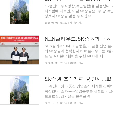
SK증권이 주식병합(액면병합)을 결정했다.
시스템에 따르면, 이날 SK증권은 1주 당 액
정했다.SK증권 발행 주식 총수...
2026-03-05 목요일 | 정선은 기자
NHN클라우드, SK증권과 금융
NHN클라우드(대표 김동훈)가 금융 산업 클라
해 SK증권과 협력한다.NHN클라우드는 3일
드 및 AX 분야 협력을 위한 MOU를 체...
2026-02-04 수요일 | 정채윤 기자
SK증권, 조직개편 및 인사…I
SK증권이 성과 중심 영업조직 체계를 강화하기
확장했다. 또 Passive영업본부를 신설했다
보보호실, 감사실을 본부로 승...
2025-12-15 월요일 | 정선은 기자