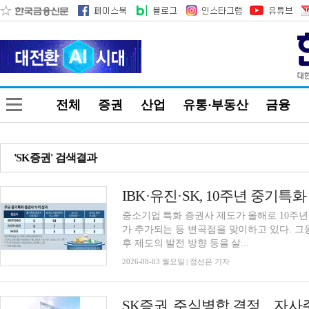
전체
증권
산업
유통·부동산
금융
'SK증권' 검색결과
중소기업 특화 증권사 제도가 올해로 10주년
가 추가되는 등 변곡점을 맞이하고 있다. 
후 제도의 발전 방향 등을 살...
2026-08-03 월요일 | 정선은 기자
SK증권, 주식병합 결정…자사