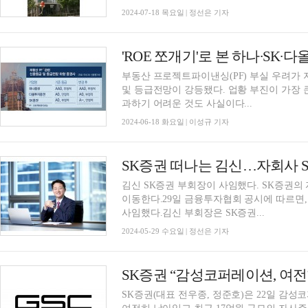
2024-07-18 목요일 | 정선은 기자
'ROE 쪼개기'로 본 하나∙SK∙
부동산 프로젝트파이낸싱(PF) 부실 우려가
및 등급전망이 강등됐다. 업황 부진이 가장
과하기 어려운 것도 사실이다...
2024-06-18 화요일 | 이성규 기자
SK증권 떠나는 김신…자회사 SK
김신 SK증권 부회장이 사임했다. SK증권의 
이동한다.29일 금융투자협회 공시에 따르면,
사임했다.김신 부회장은 SK증권...
2024-05-29 수요일 | 정선은 기자
SK증권(대표 전우종, 정준호)은 22일 감성