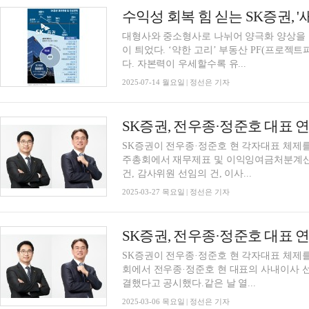
대형사와 중소형사로 나뉘어 양극화 양상을 
이 틔었다. ‘약한 고리’ 부동산 PF(프로젝
다. 자본력이 우세할수록 유...
2025-07-14 월요일 | 정선은 기자
SK증권, 전우종·정준호 대표 연
SK증권이 전우종·정준호 현 각자대표 체제를 
주총회에서 재무제표 및 이익잉여금처분계산서
건, 감사위원 선임의 건, 이사...
2025-03-27 목요일 | 정선은 기자
SK증권, 전우종·정준호 대표 
SK증권이 전우종·정준호 현 각자대표 체제를
회에서 전우종·정준호 현 대표의 사내이사 
결했다고 공시했다.같은 날 열...
2025-03-06 목요일 | 정선은 기자