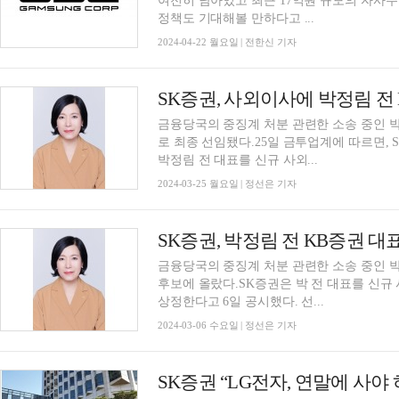
여전히 남아있고 최근 17억원 규모의 자사주
정책도 기대해볼 만하다고 ...
2024-04-22 월요일 | 전한신 기자
SK증권, 사외이사에 박정림 전 
금융당국의 중징계 처분 관련한 소송 중인 박
로 최종 선임됐다.25일 금투업계에 따르면, 
박정림 전 대표를 신규 사외...
2024-03-25 월요일 | 정선은 기자
SK증권, 박정림 전 KB증권 
금융당국의 중징계 처분 관련한 소송 중인 박
후보에 올랐다.SK증권은 박 전 대표를 신
상정한다고 6일 공시했다. 선...
2024-03-06 수요일 | 정선은 기자
SK증권 “LG전자, 연말에 사