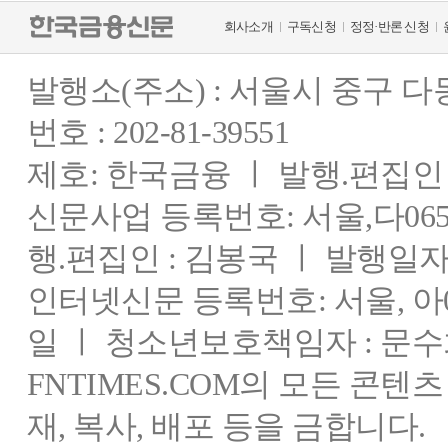
회사소개
구독신청
정정·반론 신청
발행소(주소) : 서울시 중구 
번호 : 202-81-39551
제호: 한국금융 ㅣ 발행.편집인 : 
신문사업 등록번호: 서울,다0655
행.편집인 : 김봉국 ㅣ 발행일자:
인터넷신문 등록번호: 서울, 아03
일 ㅣ 청소년보호책임자 : 문수
FNTIMES.COM의 모든 콘텐
재, 복사, 배포 등을 금합니다.