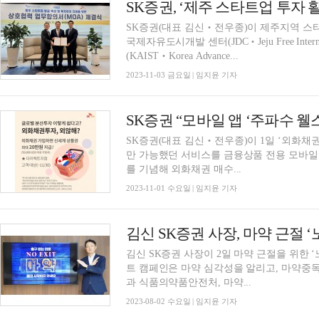
SK증권, ‘제주 스타트업 투자 활
SK증권(대표 김신‧전우종)이 제주지역 스타트
국제자유도시개발 센터(JDC‧Jeju Free Internat
(KAIST‧Korea Advance...
2023-11-03 금요일 | 임지윤 기자
SK증권(대표 김신‧전우종)이 1일 ‘외화채
만 가능했던 서비스를 금융상품 전용 모바일 
를 기념해 외화채권 매수...
2023-11-01 수요일 | 임지윤 기자
김신 SK증권 사장, 마약 근절 
김신 SK증권 사장이 2일 마약 근절을 위한 ‘
트 캠페인은 마약 심각성을 알리고, 마약중
과 식품의약품안전처, 마약...
2023-08-02 수요일 | 임지윤 기자