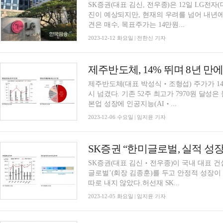
SK증권(대표 김신, 전우종)은 12일 LG전자
진이 예상되지만, 현재의 우려를 넘어 내년
견은 매수, 목표주가는 14만원...
2023-12-12 화요일 | 전한신 기자
제주반도체(대표 박성식‧조형섭) 주가가 14% 
시 넘겼다. 기존 52주 최고가 7970원 달성
본업 성장에 인공지능(AI‧...
2023-12-06 수요일 | 임지윤 기자
SK증권(대표 김신‧전우종)이 국내 대표 건설사업관
글로벌’(회장 김종훈)를 두고 안정적 성장이
따로 내지 않았다.허선재 SK...
2023-12-05 화요일 | 임지윤 기자