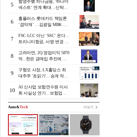
함영주號 하나금융, '하나더
5
넥스트‘ 연계 확대…신탁수
수료 2배 증가 효과 [금융 시
홈플러스·롯데카드 책임론
니어 비즈니스 돋보기]
6
‘겹악재’ …김광일 MBK 부
회장 부담 커지나
FSC·LCC 아닌 ‘SSC’ 온다…
7
트리니티항공, 사명 변경 넘
어 사업모델 전환 선언
고려아연, 2Q 영업이익 5870
8
억...한은 금매입 추진에 주
가 상승세
구형모 사장, LX홀딩스 최
9
대주주 '초읽기'…승계 작업
막바지?
AI 신사업 보험연수원 이사
10
회 사실상 연기…보험업계
"사업 타당성 검증 부족"
[보험연수원 AI사업 논란]
Auto&
Tech
더보기