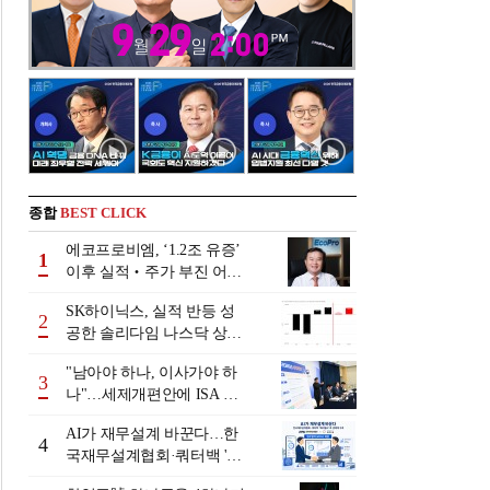
종합
BEST CLICK
에코프로비엠, ‘1.2조 유증’
1
이후 실적‧주가 부진 어쩌
나
SK하이닉스, 실적 반등 성
2
공한 솔리다임 나스닥 상장
검토
"남아야 하나, 이사가야 하
3
나"…세제개편안에 ISA 투
자자 셈법 복잡
AI가 재무설계 바꾼다…한
4
국재무설계협회·쿼터백 '베
러웰스'로 생태계 구축