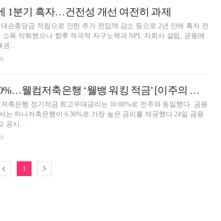
에 1분기 흑자…건전성 개선 여전히 과제
대손충당금 적립으로 인한 추가 전입액 감소 등으로 2년 만에 흑자 전
 소폭 악화됐으나 향후 적극적 자구노력과 NPL 자회사 설립, 공동매
권...
자
12개월 최고 연 10%…웰컴저축은행 ‘웰뱅 워킹 적금' [이주의 저축은행 적금금리-3월 4주]
준 저축은행 정기적금 최고우대금리는 10.00%로 전주와 동일했다. 금융
는 하나저축은행이 6.30%로 가장 높은 금리를 제공했다.24일 금융
공시...
자
1