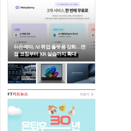
라온메타, AI 취업 플랫폼 강화…면
접 코칭부터 XR 실습까지 확대
FT
카드뉴스
더보기