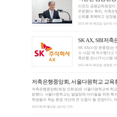
이찬진 금융감독원장이 
주문했다. 특히, 저축은
신뢰를 회복하고 성장을 지
2025-09-04 목요일 | 김다민 기
SK AX, SB
SK AX(사장 윤풍영)는
수 사업’에 착수했다고 5
축은행 전사 IT시스템 유
2025-08-05 화요일 | 정채윤 기
저축은행중앙회, 서울다원학교 교육환
저축은행중앙회(회장 오화경)은 서울다원학교에 학교시
밝혔다. 서울다원학교는 발달장애 아이들을 위한 특수
학생들의 학습 환경 개선에 큰 도움이 될 전망이다. 저
2025-06-09 월요일 | 김다민 기자