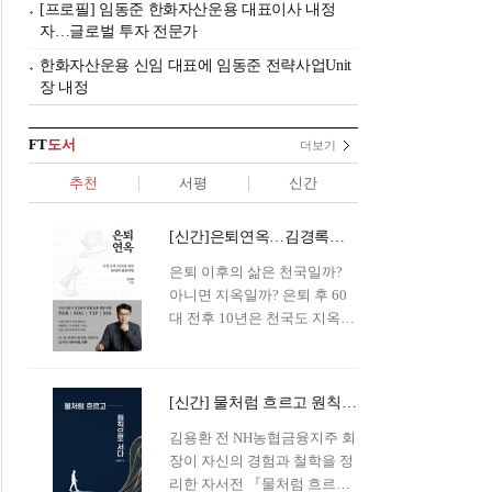
[프로필] 임동준 한화자산운용 대표이사 내정
자…글로벌 투자 전문가
한화자산운용 신임 대표에 임동준 전략사업Unit
장 내정
FT
도서
더보기
추천
서평
신간
[신간]은퇴연옥…김경록의 은퇴 후 삶의 나침반
은퇴 이후의 삶은 천국일까?
아니면 지옥일까? 은퇴 후 60
대 전후 10년은 천국도 지옥도
아닌 '연옥'이라 개념이 등장해
화제를 모으고 있다.투자 전문
가이자 은퇴연구소장으로서의
[신간] 물처럼 흐르고 원칙으로 서다…김용환의 통찰을 담다
은퇴 설계를 가이드해 온 김경
록 옵투스자산운용의 고문이
김용환 전 NH농협금융지주 회
신간 『은퇴연옥』을 내놓았
장이 자신의 경험과 철학을 정
다.단테는 지옥을 '모든 희망을
리한 자서전 『물처럼 흐르고