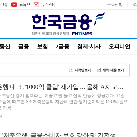
구독신청
로
부동산
금융
보험
2금융
경제·시사
오피니언
제목만보기
제목+내용 보기
김문석 SBI저축은행 대표, '1000억 클럽' 재가입… 올해 AX·교보 시너지 노린다 [금융사 2025 실적]
 부동산 경기 침체라는 '이중고'를 뚫고 실적 반등에 성공했다. 14일
에 따르면 SBI저축은행의 지난해 연간 당기순이익은 1130억 원으
 기록...
자
이찬진 금감원장 "저축은행, 금융소비자 보호 강화 및 건전성 회복 필요해" [금감원장-금융사 CEO 간담회]