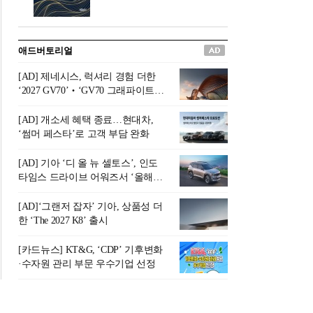
버려야 하는 곳'이라 묘사했다.
원칙으로 서다』를 펴냈다.정
오늘날 많은 이가 은퇴를 지옥
통 관료 출신으로 한국 금융의
이라 부르며 절망하지만, 김경
주요 변곡점마다 중요한 역할
애드버토리얼
록 고문은 새로운 시각을 제시
을 하고 금융 경영인으로서 큰
한다. 은퇴 후 60대를 전후한 1
족적을 남긴 김 전 회장이 후배
[AD] 제네시스, 럭셔리 경험 더한
0년의 과도기는 지옥이 아니라
세대에게 전하는 삶의 조언을
‘2027 GV70’‧‘GV70 그래파이트’
정화와 성장의 공간인 ‘은퇴연
담은 인생 노트다.『물처럼 흐
출시
옥(Purgatory)’이라는 것이다.
르고 원칙으로 서다』는 단순
[AD] 개소세 혜택 종료…현대차,
연옥은 고통스럽지만 끝이 있
한 자서전을 넘어, 실패를 두려
‘썸머 페스타’로 고객 부담 완화
으며, 준비를 통해 천국으로 나
워하지 않는 용기와 자신에 대
아갈 수 있는 희망의 장소라고
한 믿음이 어떻게 삶을 풍요롭
[AD] 기아 ‘디 올 뉴 셀토스’, 인도
말한
게 만드는지를 보여주는 지혜
타임스 드라이브 어워즈서 ‘올해의
의 보고로 평가된다.김용환 전
SUV’ 선정
회장은 “인생의 목표가 크더라
[AD]‘그랜저 잡자’ 기아, 상품성 더
도 조급해하지 말고 작은 것부
한 ‘The 2027 K8’ 출시
터 하나 하나 성취해 나가
라”고 조언한다. 뼈아픈 실패
[카드뉴스] KT&G, ‘CDP’ 기후변화
조차 성공의 뼈대가 된다는 긍
·수자원 관리 부문 우수기업 선정
정적인 마음으로