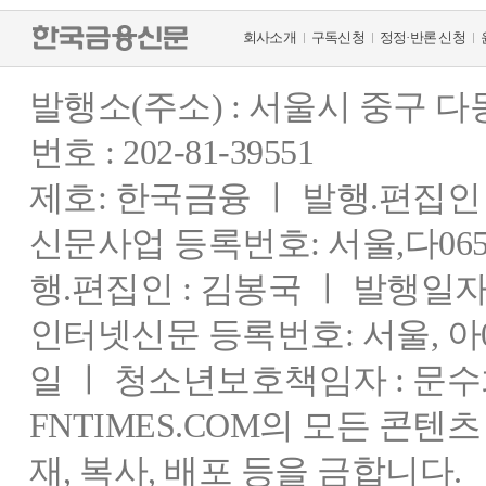
회사소개
구독신청
정정·반론 신청
발행소(주소) : 서울시 중구 
번호 : 202-81-39551
제호: 한국금융 ㅣ 발행.편집인 : 
신문사업 등록번호: 서울,다0655
행.편집인 : 김봉국 ㅣ 발행일자:
인터넷신문 등록번호: 서울, 아03
일 ㅣ 청소년보호책임자 : 문수
FNTIMES.COM의 모든 콘텐
재, 복사, 배포 등을 금합니다.