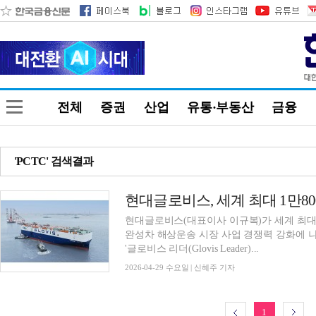
전체
증권
산업
유통·부동산
금융
'PCTC' 검색결과
현대글로비스, 세계 최대 1만8
현대글로비스(대표이사 이규복)가 세계 최대 
완성차 해상운송 시장 사업 경쟁력 강화에 나
'글로비스 리더(Glovis Leader)...
2026-04-29 수요일 | 신혜주 기자
1