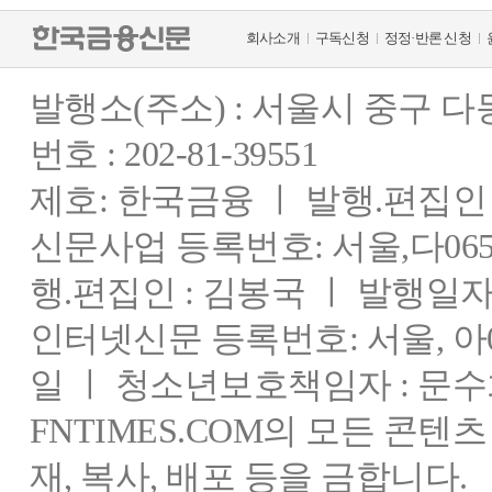
회사소개
구독신청
정정·반론 신청
발행소(주소) : 서울시 중구 
번호 : 202-81-39551
제호: 한국금융 ㅣ 발행.편집인 : 
신문사업 등록번호: 서울,다0655
행.편집인 : 김봉국 ㅣ 발행일자:
인터넷신문 등록번호: 서울, 아03
일 ㅣ 청소년보호책임자 : 문수
FNTIMES.COM의 모든 콘텐
재, 복사, 배포 등을 금합니다.