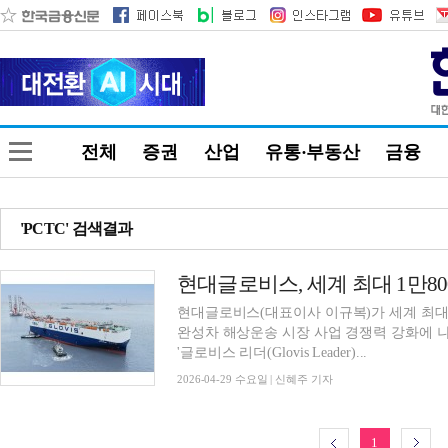
전체
증권
산업
유통·부동산
금융
'PCTC' 검색결과
현대글로비스, 세계 최대 1만8
현대글로비스(대표이사 이규복)가 세계 최대 
완성차 해상운송 시장 사업 경쟁력 강화에 나
'글로비스 리더(Glovis Leader)...
2026-04-29 수요일 | 신혜주 기자
1