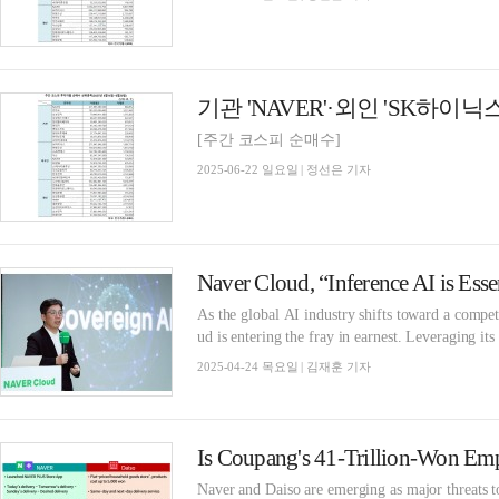
[주간 코스피 순매수]
2025-06-22 일요일 | 정선은 기자
As the global AI industry shifts toward a compe
ud is entering the fray in earnest. Leveraging i
2025-04-24 목요일 | 김재훈 기자
Naver and Daiso are emerging as major threats 