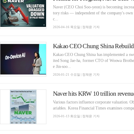
Naver (CEO Choi Soo-yeon) is becoming increasi
tory risks — independent of the company's own te
c...
2026-04-16 목요일 | 정채윤 기자
Kakao CEO Chung Shina has implemented a sweep
ited Song Jae-ha, former CTO of Woowa Brother
e Jin-soo...
2026-01-21 수요일 | 정채윤 기자
Various factors influence corporate valuation. Ob
ariables. Korea Financial Times examines companie
2026-01-13 화요일 | 정채윤 기자