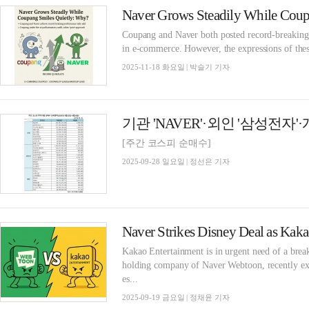
Naver Grows Steadily While Coup
Coupang and Naver both posted record-breaking Q3
in e-commerce. However, the expressions of these
2025-11-18 화요일 | 박슬기 기자
[주간 코스피 순매수]
2025-09-28 일요일 | 정선은 기자
Naver Strikes Disney Deal as Kaka
Kakao Entertainment is in urgent need of a brea
holding company of Naver Webtoon, recently exp
es...
2025-09-19 금요일 | 정채윤 기자