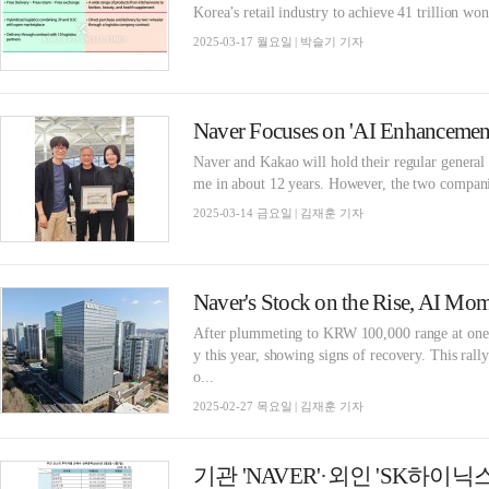
Korea’s retail industry to achieve 41 trillion wo
2025-03-17 월요일 | 박슬기 기자
Naver and Kakao will hold their regular general s
me in about 12 years. However, the two companies
2025-03-14 금요일 | 김재훈 기자
Naver's Stock on the Rise, AI M
After plummeting to KRW 100,000 range at one p
y this year, showing signs of recovery. This rall
o...
2025-02-27 목요일 | 김재훈 기자