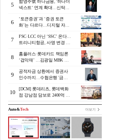
함영주號 하나금융, '하나더
5
넥스트‘ 연계 확대…신탁수
수료 2배 증가 효과 [금융 시
‘토큰증권’과 ‘증권 토큰
니어 비즈니스 돋보기]
6
화’는 다르다…디지털 자본
시장 다음 단계는
FSC·LCC 아닌 ‘SSC’ 온다…
7
트리니티항공, 사명 변경 넘
어 사업모델 전환 선언
홈플러스·롯데카드 책임론
8
‘겹악재’ …김광일 MBK 부
회장 부담 커지나
공적자금 상환에서 증권사
9
인수까지…수협은행 '금융
그룹화' 25년 여정 [수협은
[DCM] 롯데리츠, 롯데백화
행 금융그룹의 꿈①]
10
점 강남점 담보로 2400억 조
달…단기채 차환
Auto&
Tech
더보기