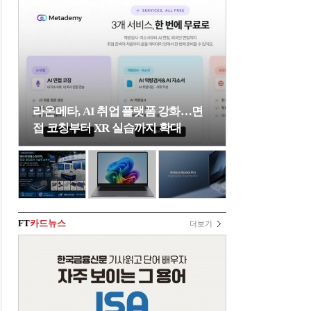
라온메타, AI 취업 플랫폼 강화…면
접 코칭부터 XR 실습까지 확대
FT
카드뉴스
더보기