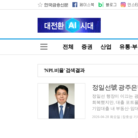
전체
증권
산업
유통·
'NPL비율' 검색결과
정일선 행장이 이끄는 광
회복했지만, 대출 포트
기업대출 내 부동산·임대업
2026-04-28 화요일 | 장호성 기