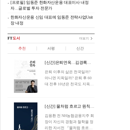
[프로필] 임동준 한화자산운용 대표이사 내정
자…글로벌 투자 전문가
한화자산운용 신임 대표에 임동준 전략사업Unit
장 내정
FT
도서
더보기
추천
서평
신간
[신간]은퇴연옥…김경록의 은퇴 후 삶의 나침반
은퇴 이후의 삶은 천국일까?
아니면 지옥일까? 은퇴 후 60
대 전후 10년은 천국도 지옥도
아닌 '연옥'이라 개념이 등장해
화제를 모으고 있다.투자 전문
가이자 은퇴연구소장으로서의
[신간] 물처럼 흐르고 원칙으로 서다…김용환의 통찰을 담다
은퇴 설계를 가이드해 온 김경
록 옵투스자산운용의 고문이
김용환 전 NH농협금융지주 회
신간 『은퇴연옥』을 내놓았
장이 자신의 경험과 철학을 정
다.단테는 지옥을 '모든 희망을
리한 자서전 『물처럼 흐르고