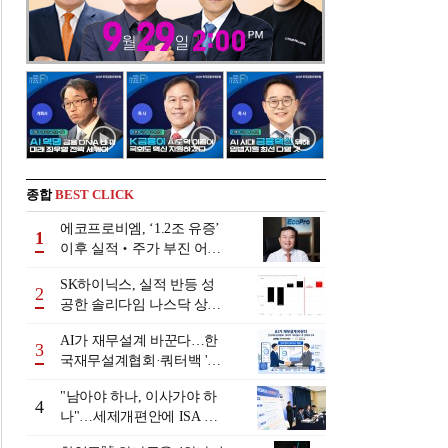
종합
BEST CLICK
에코프로비엠, ‘1.2조 유증’
1
이후 실적‧주가 부진 어쩌
나
SK하이닉스, 실적 반등 성
2
공한 솔리다임 나스닥 상장
검토
AI가 재무설계 바꾼다…한
3
국재무설계협회·쿼터백 '베
러웰스'로 생태계 구축
"남아야 하나, 이사가야 하
4
나"…세제개편안에 ISA 투
자자 셈법 복잡