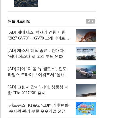
버려야 하는 곳'이라 묘사했다.
원칙으로 서다』를 펴냈다.정
오늘날 많은 이가 은퇴를 지옥
통 관료 출신으로 한국 금융의
이라 부르며 절망하지만, 김경
주요 변곡점마다 중요한 역할
애드버토리얼
록 고문은 새로운 시각을 제시
을 하고 금융 경영인으로서 큰
한다. 은퇴 후 60대를 전후한 1
족적을 남긴 김 전 회장이 후배
[AD] 제네시스, 럭셔리 경험 더한
0년의 과도기는 지옥이 아니라
세대에게 전하는 삶의 조언을
‘2027 GV70’‧‘GV70 그래파이트’
정화와 성장의 공간인 ‘은퇴연
담은 인생 노트다.『물처럼 흐
출시
옥(Purgatory)’이라는 것이다.
르고 원칙으로 서다』는 단순
[AD] 개소세 혜택 종료…현대차,
연옥은 고통스럽지만 끝이 있
한 자서전을 넘어, 실패를 두려
‘썸머 페스타’로 고객 부담 완화
으며, 준비를 통해 천국으로 나
워하지 않는 용기와 자신에 대
아갈 수 있는 희망의 장소라고
한 믿음이 어떻게 삶을 풍요롭
[AD] 기아 ‘디 올 뉴 셀토스’, 인도
말한
게 만드는지를 보여주는 지혜
타임스 드라이브 어워즈서 ‘올해의
의 보고로 평가된다.김용환 전
SUV’ 선정
회장은 “인생의 목표가 크더라
[AD]‘그랜저 잡자’ 기아, 상품성 더
도 조급해하지 말고 작은 것부
한 ‘The 2027 K8’ 출시
터 하나 하나 성취해 나가
라”고 조언한다. 뼈아픈 실패
[카드뉴스] KT&G, ‘CDP’ 기후변화
조차 성공의 뼈대가 된다는 긍
·수자원 관리 부문 우수기업 선정
정적인 마음으로