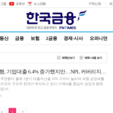
구독신청
로
부동산
금융
보험
2금융
경제·시사
오피니언
제목만보기
제목+내용 보기
정일선號 광주은행, 기업대출 6.4% 증가했지만…NPL 커버리지 100%선 깨져 [금융사 2026 1분기 실적]
주은행이 올해 1분기 대출자산을 10% 가까이 늘리며 외형 성장세를
폴리오의 구조적 한계가 부각되고 있다.가계대출 중심의 성장과 함께
 비...
자
1