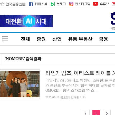
전체
증권
산업
유통·부동산
금융
'NOMORE' 검색결과
라인게임즈, 아티스트 레이블 N
라인게임즈(공동대표 박성민, 조동현)는 독립 레
와 콘텐츠 부문에서의 협력 확대를 골자로 하는
OMORE는 청년 스타트업 ‘머스...
2025-07-18 금요일 | 김재훈 기자
1