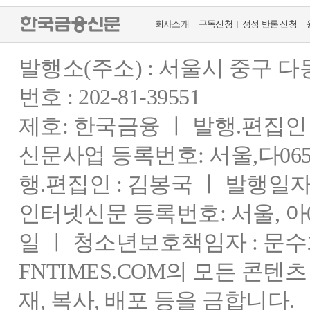
회사소개
구독신청
정정·반론 신청
발행소(주소) : 서울시 중구 
번호 : 202-81-39551
제호: 한국금융 ㅣ 발행.편집인 : 
신문사업 등록번호: 서울,다0655
행.편집인 : 김봉국 ㅣ 발행일자:
인터넷신문 등록번호: 서울, 아03
일 ㅣ 청소년보호책임자 : 문수
FNTIMES.COM의 모든 콘텐
재, 복사, 배포 등을 금합니다.