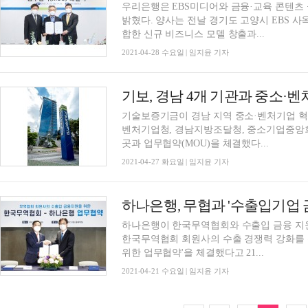
우리은행은 EBS미디어와 금융·교육 콘텐츠 
밝혔다. 양사는 전날 경기도 고양시 EBS 
합한 신규 비즈니스 모델 창출과...
2021-04-28 수요일 | 임지윤 기자
기보, 경남 4개 기관과 중소·
기술보증기금이 경남 지역 중소·벤처기업 
벤처기업청, 경남지방조달청, 중소기업중앙회
곳과 업무협약(MOU)을 체결했다...
2021-04-27 화요일 | 임지윤 기자
하나은행, 무협과 '수출입기업 금
하나은행이 한국무역협회와 수출입 금융 지원
한국무역협회 회원사의 수출 경쟁력 강화를 
위한 업무협약'을 체결했다고 21...
2021-04-21 수요일 | 임지윤 기자