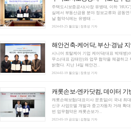
주택도시보증공사(사장 유병태, 이하 ‘HUG
실에서 부동산금융 분야 정보교류와 공동연구
날 협약식에는 유병태 ...
2024-03-25 월요일 | 장호성 기자
해안건축-케어닥, 부산·경남 
시니어 토탈케어 기업 케어닥(대표 박재병)
무소(대표 김태만)와 업무 협약을 체결하고 
밝혔다. 지난 14일 해안건...
2024-02-19 월요일 | 장호성 기자
캐롯손보-엔카닷컴, 데이터 기반
캐롯손해보험(대표이사 문효일)이 국내 최대
신규 사업모델 개발과 중고자동차 거래 확대를
번 업무협약은 캐롯손보가...
2023-05-19 금요일 | 김형일 기자