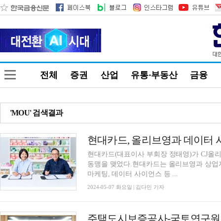
전체
증권
산업
유통·부동산
금융
'MOU' 검색결과
현대카드, 올리브영과 데이터 사
현대카드(대표이사 부회장 정태영)가 CJ올
동맹을 맺었다.현대카드는 올리브영과 상업자
마케팅, 데이터 사이언스 등 ...
2024-05-07 화요일 | 김다민 기자