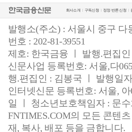
회사소개
구독신청
정정·반론 신청
발행소(주소) : 서울시 중구 
번호 : 202-81-39551
제호: 한국금융 ㅣ 발행.편집인 : 
신문사업 등록번호: 서울,다0655
행.편집인 : 김봉국 ㅣ 발행일자:
인터넷신문 등록번호: 서울, 아03
일 ㅣ 청소년보호책임자 : 문수
FNTIMES.COM의 모든 콘텐
재, 복사, 배포 등을 금합니다.