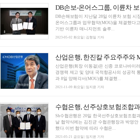
DB손보-온어스그룹, 이륜차 보
DB손해보험이 지난달 28일 이륜차 보험 시
온어스그룹과 업무협약(MOU)을 체결했다고 2일 밝혔다. 온어스그룹
기반 이륜차 매니지먼트 솔루...
2023-05-02 화요일 | 김형일 기자
산업은행, 한진칼 주요주주와 
산업은행(회장 이동걸)은 신종 코로나바이러
경쟁력 제고 및 양대 국적항공사의 성공적 통
과 8일 양해각서(MOU)를 체결했...
2021-11-09 화요일 | 임지윤 기자
수협은행, 선주상호보험조합과
Sh수협은행은 20일 한국선주상호보험조합과
날 협약식에는 김진균 수협은행장과 박영안
했다.이번 협약에 따라 수협은...
2021-05-21 금요일 | 임지윤 기자