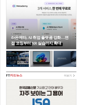
라온메타, AI 취업 플랫폼 강화…면
접 코칭부터 XR 실습까지 확대
FT
카드뉴스
더보기