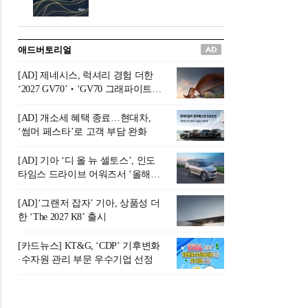
버려야 하는 곳'이라 묘사했다.
원칙으로 서다』를 펴냈다.정
오늘날 많은 이가 은퇴를 지옥
통 관료 출신으로 한국 금융의
이라 부르며 절망하지만, 김경
주요 변곡점마다 중요한 역할
애드버토리얼
록 고문은 새로운 시각을 제시
을 하고 금융 경영인으로서 큰
한다. 은퇴 후 60대를 전후한 1
족적을 남긴 김 전 회장이 후배
[AD] 제네시스, 럭셔리 경험 더한
0년의 과도기는 지옥이 아니라
세대에게 전하는 삶의 조언을
‘2027 GV70’‧‘GV70 그래파이트’
정화와 성장의 공간인 ‘은퇴연
담은 인생 노트다.『물처럼 흐
출시
옥(Purgatory)’이라는 것이다.
르고 원칙으로 서다』는 단순
[AD] 개소세 혜택 종료…현대차,
연옥은 고통스럽지만 끝이 있
한 자서전을 넘어, 실패를 두려
‘썸머 페스타’로 고객 부담 완화
으며, 준비를 통해 천국으로 나
워하지 않는 용기와 자신에 대
아갈 수 있는 희망의 장소라고
한 믿음이 어떻게 삶을 풍요롭
[AD] 기아 ‘디 올 뉴 셀토스’, 인도
말한
게 만드는지를 보여주는 지혜
타임스 드라이브 어워즈서 ‘올해의
의 보고로 평가된다.김용환 전
SUV’ 선정
회장은 “인생의 목표가 크더라
[AD]‘그랜저 잡자’ 기아, 상품성 더
도 조급해하지 말고 작은 것부
한 ‘The 2027 K8’ 출시
터 하나 하나 성취해 나가
라”고 조언한다. 뼈아픈 실패
[카드뉴스] KT&G, ‘CDP’ 기후변화
조차 성공의 뼈대가 된다는 긍
·수자원 관리 부문 우수기업 선정
정적인 마음으로