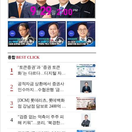
종합
BEST CLICK
‘토큰증권’과 ‘증권 토큰
1
화’는 다르다…디지털 자본
시장 다음 단계는
공적자금 상환에서 증권사
2
인수까지…수협은행 '금융
그룹화' 25년 여정 [수협은
[DCM] 롯데리츠, 롯데백화
행 금융그룹의 꿈①]
3
점 강남점 담보로 2400억 조
달…단기채 차환
“검증 없는 억측이 주주 피
4
해 키워”…코리, ‘북경한미
미수채권 논란’ 정면 반박