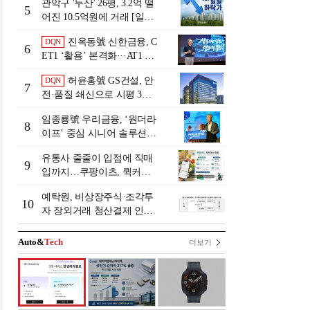
관악구 '두산' 26평, 3.2억 떨
5
어진 10.5억원에 거래 [일일
하락가]
진옥동號 신한금융, C
DQN
6
ET1 ‘활용’ 본격화···AT1 늘
린 이유는 [Capital Quality Re
허윤홍號 GS건설, 안
DQN
view]
7
전·품질 쇄신으로 시평 3위
탈환
임종룡號 우리금융, ‘원더라
8
이프’ 중심 시니어 솔루션
확대…계열사 시너지 '관건'
유통사 줄줄이 입점에 직매
[금융 시니어 비즈니스 돋보
9
입까지…쿠팡이츠, 퀵커머
기]
스 판 키운다
예탁원, 비상장주식·조각투
10
자 장외거래 청산결제 인프
라 구축 착수
Auto&
Tech
더보기