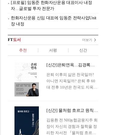
[프로필] 임동준 한화자산운용 대표이사 내정
자…글로벌 투자 전문가
한화자산운용 신임 대표에 임동준 전략사업Unit
장 내정
FT
도서
더보기
추천
서평
신간
[신간]은퇴연옥…김경록의 은퇴 후 삶의 나침반
은퇴 이후의 삶은 천국일까?
아니면 지옥일까? 은퇴 후 60
대 전후 10년은 천국도 지옥도
아닌 '연옥'이라 개념이 등장해
화제를 모으고 있다.투자 전문
가이자 은퇴연구소장으로서의
[신간] 물처럼 흐르고 원칙으로 서다…김용환의 통찰을 담다
은퇴 설계를 가이드해 온 김경
록 옵투스자산운용의 고문이
김용환 전 NH농협금융지주 회
신간 『은퇴연옥』을 내놓았
장이 자신의 경험과 철학을 정
다.단테는 지옥을 '모든 희망을
리한 자서전 『물처럼 흐르고