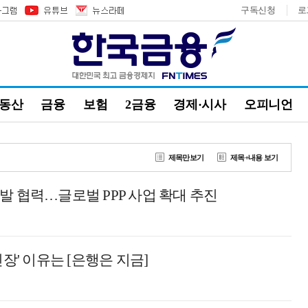
구독신청
로
부동산
금융
보험
2금융
경제·시사
오피니언
제목만보기
제목+내용 보기
발 협력…글로벌 PPP 사업 확대 추진
장' 이유는 [은행은 지금]