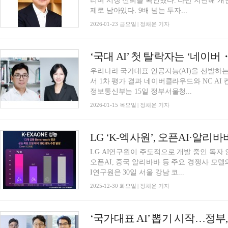
리며 시장 신뢰를 확인했다. 다만 지난해 개
제로 남아있다. 9배 넘는 투자...
2026-01-23 금요일 | 정채윤 기자
‘국대 AI’ 첫 탈락자는 ‘네이버・N
우리나라 국가대표 인공지능(AI)을 선발하는 
서 1차 평가 결과 네이버클라우드와 NC A
정보통신부는 15일 정부서울청...
2026-01-15 목요일 | 정채윤 기자
LG ‘K-엑사원’, 오픈AI·알리바
LG AI연구원이 주도적으로 개발 중인 독자 인공
오픈AI, 중국 알리바바 등 주요 경쟁사 모델
I연구원은 30일 서울 강남 코...
2025-12-30 화요일 | 정채윤 기자
‘국가대표 AI’ 뽑기 시작…정부