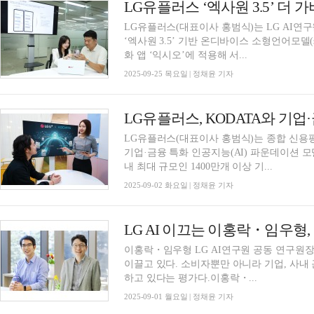
LG유플러스 ‘엑사원 3.5’ 더
LG유플러스(대표이사 홍범식)는 LG AI연
‘엑사원 3.5’ 기반 온디바이스 소형언어모델(s
화 앱 ‘익시오’에 적용해 서...
2025-09-25 목요일 | 정채윤 기자
LG유플러스, KODATA와 기업·
LG유플러스(대표이사 홍범식)는 종합 신용평
기업·금융 특화 인공지능(AI) 파운데이션 모
내 최대 규모인 1400만개 이상 기...
2025-09-02 화요일 | 정채윤 기자
이홍락・임우형 LG AI연구원 공동 연구원장
이끌고 있다. 소비자뿐만 아니라 기업, 사내
하고 있다는 평가다.이홍락・...
2025-09-01 월요일 | 정채윤 기자