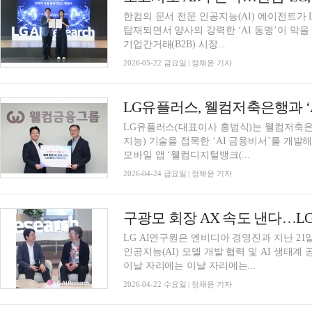
한컴의 문서 전문 인공지능(AI) 에이전트가 
탑재되면서 양사의 강력한 ‘AI 동맹’이 막을
기업간거래(B2B) 시장...
2026-05-22 금요일 | 정채윤 기자
LG유플러스, 웰컴저축은행과 ‘
LG유플러스(대표이사 홍범식)는 웰컴저축은
지능) 기술을 접목한 ‘AI 금융비서’를 개
모바일 앱 ‘웰컴디지털뱅크(...
2026-04-24 금요일 | 정채윤 기자
구광모 회장 AX 속도 낸다…L
LG AI연구원은 엔비디아 경영진과 지난 21
인공지능(AI) 모델 개발 협력 및 AI 생태계
이날 자리에는 이날 자리에는...
2026-04-22 수요일 | 정채윤 기자