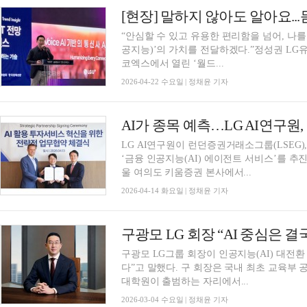
“안심할 수 있고 유용한 편리함을 넘어, 나를
공지능)’의 가치를 전달하겠다.”정성권 LG
코엑스에서 열린 ‘월드...
2026-04-22 수요일 | 정채윤 기자
LG AI연구원이 런던증권거래소그룹(LSEG
‘금융 인공지능(AI) 에이전트 서비스’를 추진
울 여의도 키움증권 본사에서...
2026-04-14 화요일 | 정채윤 기자
구광모 LG 회장 “AI 중심은 결
구광모 LG그룹 회장이 인공지능(AI) 대전환
다”고 말했다. 구 회장은 국내 최초 교육부 
대학원이 출범하는 자리에서...
2026-03-04 수요일 | 정채윤 기자