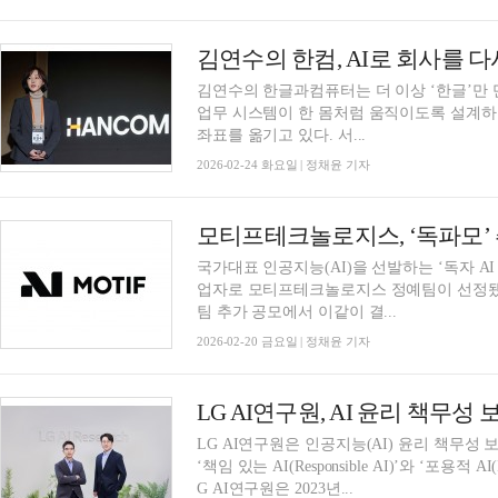
김연수의 한컴, AI로 회사를 
김연수의 한글과컴퓨터는 더 이상 ‘한글’만 
업무 시스템이 한 몸처럼 움직이도록 설계하는
좌표를 옮기고 있다. 서...
2026-02-24 화요일 | 정채윤 기자
모티프테크놀로지스, ‘독파모’
국가대표 인공지능(AI)을 선발하는 ‘독자 A
업자로 모티프테크놀로지스 정예팀이 선정됐
팀 추가 공모에서 이같이 결...
2026-02-20 금요일 | 정채윤 기자
LG AI연구원, AI 윤리 책무성
LG AI연구원은 인공지능(AI) 윤리 책무성
‘책임 있는 AI(Responsible AI)’와 ‘포용적 
G AI연구원은 2023년...