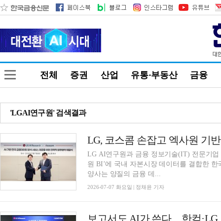
전체
증권
산업
유통·부동산
금융
'LGAI연구원' 검색결과
LG AI연구원과 금융 정보기술(IT) 전문기업
원 BI’에 국내 자본시장 데이터를 결합한 한
양사는 양질의 금융 데...
2026-07-07 화요일 | 정채윤 기자
보고서도 AI가 쓴다…한컴·LG,