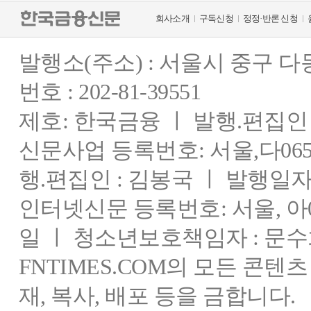
회사소개
구독신청
정정·반론 신청
발행소(주소) : 서울시 중구 
번호 : 202-81-39551
제호: 한국금융 ㅣ 발행.편집인 : 
신문사업 등록번호: 서울,다0655
행.편집인 : 김봉국 ㅣ 발행일자:
인터넷신문 등록번호: 서울, 아03
일 ㅣ 청소년보호책임자 : 문수
FNTIMES.COM의 모든 콘텐
재, 복사, 배포 등을 금합니다.