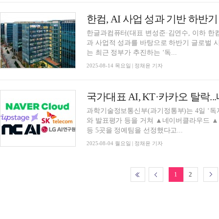
한컴, AI 사업 성과 기반 하반기
한글과컴퓨터(대표 변성준·김연수, 이하 한컴
과 사업적 성과를 바탕으로 하반기 글로벌 시
는 최근 정부가 추진하는 ‘독...
2025-08-14 목요일 | 정채윤 기자
과학기술정보통신부(과기정통부)는 4일 ‘독자
와 발표평가 등을 거쳐 ▲네이버클라우드 ▲업
등 5곳을 정예팀을 선정했다고...
2025-08-04 월요일 | 정채윤 기자
1
2