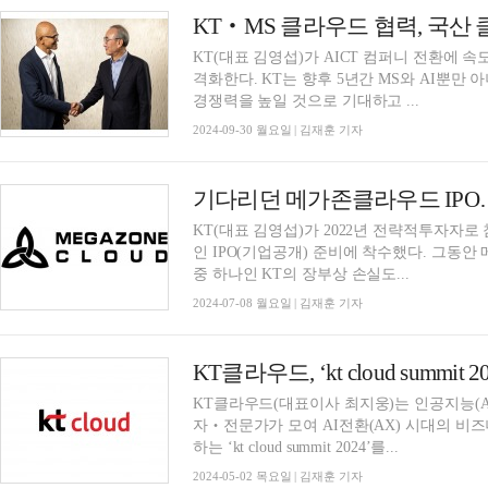
KT‧MS 클라우드 협력, 국산
KT(대표 김영섭)가 AICT 컴퍼니 전환에 
격화한다. KT는 향후 5년간 MS와 AI뿐
경쟁력을 높일 것으로 기대하고 ...
2024-09-30 월요일 | 김재훈 기자
기다리던 메가존클라우드 IPO…
KT(대표 김영섭)가 2022년 전략적투자자
인 IPO(기업공개) 준비에 착수했다. 그동
중 하나인 KT의 장부상 손실도...
2024-07-08 월요일 | 김재훈 기자
KT클라우드, ‘kt cloud summi
KT클라우드(대표이사 최지웅)는 인공지능(AI
자‧전문가가 모여 AI전환(AX) 시대의 비
하는 ‘kt cloud summit 2024’를...
2024-05-02 목요일 | 김재훈 기자