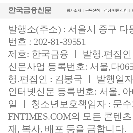
회사소개
구독신청
정정·반론 신청
발행소(주소) : 서울시 중구 
번호 : 202-81-39551
제호: 한국금융 ㅣ 발행.편집인 : 
신문사업 등록번호: 서울,다0655
행.편집인 : 김봉국 ㅣ 발행일자:
인터넷신문 등록번호: 서울, 아03
일 ㅣ 청소년보호책임자 : 문수
FNTIMES.COM의 모든 콘텐
재, 복사, 배포 등을 금합니다.