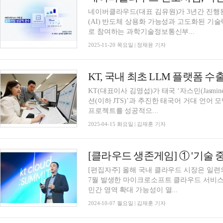
네이버클라우드(대표 김유원)가 3년간 진행된
(AI) 반도체 상용화 가능성과 고도화된 
로 참여하는 과학기술정보통신부...
2025-11-20 목요일 | 정채윤 기자
KT, 국내 최초 LLM 플랫폼 수출
KT(대표이사 김영섭)가 태국 ‘자스민(Jasmi
션(이하 JTS)’과 추진한 태국어 거대 언어 모델(la
프로젝트를 성공적으...
2025-04-15 화요일 | 김재훈 기자
[편집자주] 올해 국내 클라우드 시장은 일련
7월 발생한 마이크로소프트 클라우드 서비스
민간 영역 확대 가능성이 열...
2024-10-07 월요일 | 김재훈 기자