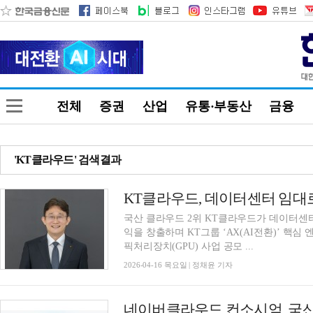
전체
증권
산업
유통·부동산
금융
'KT클라우드' 검색결과
KT클라우드, 데이터센터 임대로
국산 클라우드 2위 KT클라우드가 데이터센터(
익을 창출하며 KT그룹 ‘AX(AI전환)’ 핵심 
픽처리장치(GPU) 사업 공모 ...
2026-04-16 목요일 | 정채윤 기자
네이버클라우드 컨소시엄, 국산