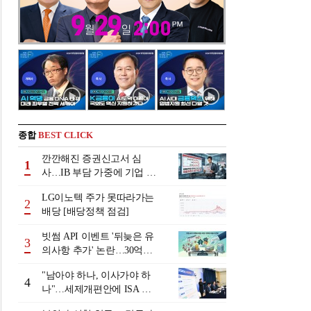
종합
BEST CLICK
깐깐해진 증권신고서 심
1
사…IB 부담 가중에 기업 자
금조달 '차질 우려'
LG이노텍 주가 못따라가는
2
배당 [배당정책 점검]
빗썸 API 이벤트 '뒤늦은 유
3
의사항 추가' 논란…30억원
배상 조정 거부에 이용자 반
"남아야 하나, 이사가야 하
발
4
나"…세제개편안에 ISA 투
자자 셈법 복잡