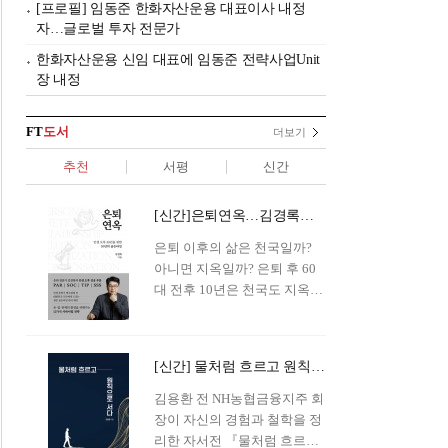
[프로필] 임동준 한화자산운용 대표이사 내정
자…글로벌 투자 전문가
한화자산운용 신임 대표에 임동준 전략사업Unit
장 내정
FT
도서
더보기
추천
서평
신간
[신간]은퇴연옥…김경록의 은퇴 후 삶의 나침반
은퇴 이후의 삶은 천국일까?
아니면 지옥일까? 은퇴 후 60
대 전후 10년은 천국도 지옥도
아닌 '연옥'이라 개념이 등장해
화제를 모으고 있다.투자 전문
가이자 은퇴연구소장으로서의
[신간] 물처럼 흐르고 원칙으로 서다…김용환의 통찰을 담다
은퇴 설계를 가이드해 온 김경
록 옵투스자산운용의 고문이
김용환 전 NH농협금융지주 회
신간 『은퇴연옥』을 내놓았
장이 자신의 경험과 철학을 정
다.단테는 지옥을 '모든 희망을
리한 자서전 『물처럼 흐르고