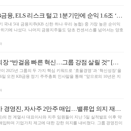
ELS 리스크 털고 1분기만에 순익 1.6조 ‘선방’ [2025 1분기 리그테이블]
 국내 5대 금융지주(KB·신한·하나·우리·농협) 중 가장 높은 순이익
주들도 당초 컨센서스를 넘어서는 양호
자
양종희 KB금융 회장 “반걸음 빠른 혁신…그룹 강점 살릴 것” [금융권 주총]
 2025년 그룹의 두 가지 핵심 키워드로 ‘효율경영’과 ‘혁신성장’을
자
KB금융 전 계열사 경영진, 자사주 2만주 매입…밸류업 의지 재확인
)의 전 계열사 대표이사와 지주 임원들이 지난 5일 실적발표 이후 약
하며 기업가치 제고에 대한 강한 의지를 내비쳤다. 그룹 경영진이