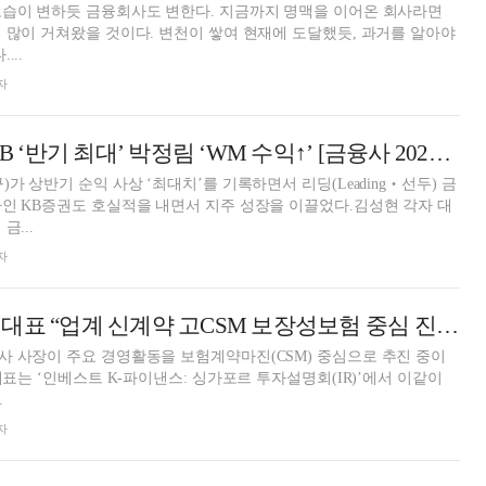
모습이 변하듯 금융회사도 변한다. 지금까지 명맥을 이어온 회사라면
 많이 거쳐왔을 것이다. 변천이 쌓여 현재에 도달했듯, 과거를 알아야
...
자
KB증권, 김성현 IB ‘반기 최대’ 박정림 ‘WM 수익↑’ [금융사 2023 상반기 실적]
가 상반기 순익 사상 ‘최대치’를 기록하면서 리딩(Leading‧선두) 금
인 KB증권도 호실적을 내면서 지주 성장을 이끌었다.김성현 각자 대
금...
자
홍원학 삼성화재 대표 “업계 신계약 고CSM 보장성보험 중심 진행”
 사장이 주요 경영활동을 보험계약마진(CSM) 중심으로 추진 중이
.
자