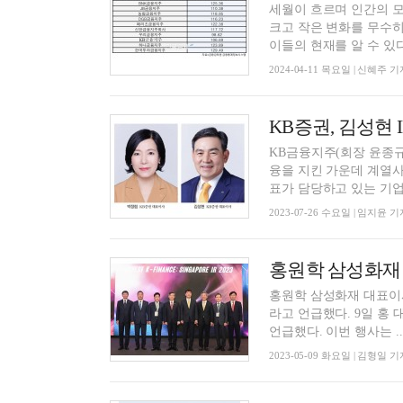
세월이 흐르며 인간의 
크고 작은 변화를 무수히
이들의 현재를 알 수 있다.
2024-04-11 목요일 | 신혜주 기
KB금융지주(회장 윤종규)
융을 지킨 가운데 계열사
표가 담당하고 있는 기업 
2023-07-26 수요일 | 임지윤 기
홍원학 삼성화재 대표이사
라고 언급했다. 9일 홍 대표는 ‘인베스트 K-파이낸스: 싱가포르 투자설명회(IR)’에서 이같이
언급했다. 이번 행사는 ..
2023-05-09 화요일 | 김형일 기