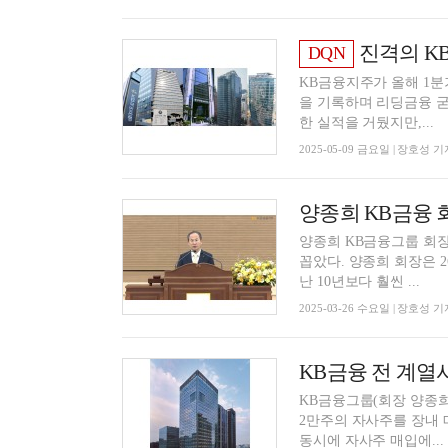
진격의 KB금융, 
DQN
KB금융지주가 올해 1분기
을 기록하며 리딩금융 굳히기에 나섰다. 나머지 금융지
한 실적을 거뒀지만,...
2025-05-09 금요일 | 장호성 기
양종희 KB금융그룹 회장이
꼽았다. 양종희 회장은 26일 오전 KB금융 정기 주주총회 인사말을 통해 “앞으로의 10년은 지
난 10년보다 훨씬 ...
2025-03-26 수요일 | 장호성 기
KB금융그룹(회장 양종희
2만주의 자사주를 장내 매입
동시에 자사주 매입에...