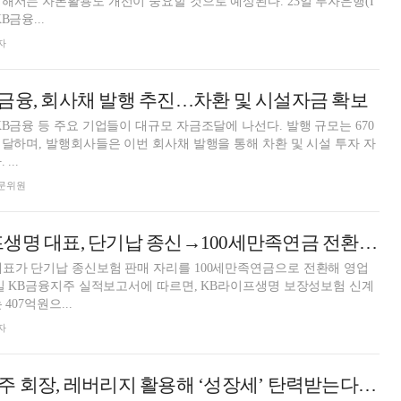
해서는 자본활용도 개선이 중요할 것으로 예상된다. 23일 투자은행(I
B금융...
자
 KB금융, 회사채 발행 추진…차환 및 시설자금 확보
KB금융 등 주요 기업들이 대규모 자금조달에 나선다. 발행 규모는 670
 달하며, 발행회사들은 이번 회사채 발행을 통해 차환 및 시설 투자 자
...
 전문위원
이환주 KB라이프생명 대표, 단기납 종신→100세만족연금 전환 영업력 제고 [금융사 2024 1분기 실적]
표가 단기납 종신보험 판매 자리를 100세만족연금으로 전환해 영업
5일 KB금융지주 실적보고서에 따르면, KB라이프생명 보장성보험 신계
407억원으...
자
김기홍 JB금융지주 회장, 레버리지 활용해 ‘성장세’ 탄력받는다 [금융 일대기 리포트]