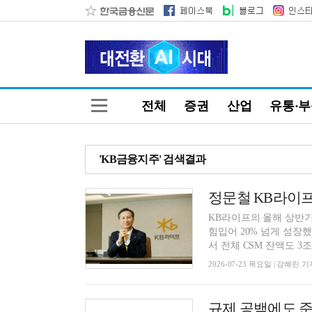
전체
증권
산업
유통·
'KB금융지주' 검색결과
KB라이프의 올해 상반기
힘입어 20% 넘게 성장
서 전체 CSM 잔액도 3조7
2026-07-23 목요일 | 강혜린 기