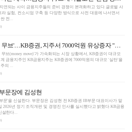
지연되는 사이 금융지주들의 준비 경쟁이 본격화하고 있다.글로벌 사
프라 실험, 컨소시엄 구축 등 다양한 방식으로 사전 대응에 나서면서
 전...
자
금투업으로 '머니 무브'…KB증권, 지주서 7000억원 유상증자 "시장 경쟁력 제고"
무브(money move)'가 가속화되는 시장 상황에서, KB증권이 대규모
계 금융지주인 KB금융지주는 KB증권에 7000억원의 대규모 '실탄'을
의 ...
자
켓부문장에 김성현
부문'을 신설한다. 부문장은 김성현 전 KB증권 IB부문 대표이사가 맡
일 2026년 정기 조직개편 및 경영진 인사를 실시했다고 밝혔다.KB금융
설한다...
자