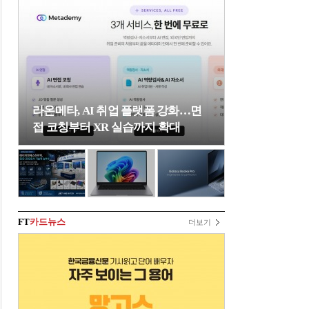
라온메타, AI 취업 플랫폼 강화…면
접 코칭부터 XR 실습까지 확대
FT
카드뉴스
더보기