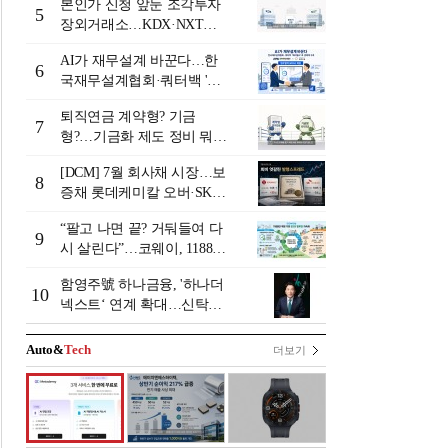
본인가 신청 앞둔 조각투자
5
장외거래소…KDX·NXT컨
소 막판 점검 ‘분주’
AI가 재무설계 바꾼다…한
6
국재무설계협회·쿼터백 '베
러웰스'로 생태계 구축
퇴직연금 계약형? 기금
7
형?…기금화 제도 정비 뭐길
래 [기금형 퇴직연금 추진
[DCM] 7월 회사채 시장…보
(상)]
8
증채 롯데케미칼 오버·SK에
코플랜트 언더 [7월 리뷰①]
“팔고 나면 끝? 거둬들여 다
9
시 살린다”…코웨이, 1188만
계정 업고 ESG 밸류업
함영주號 하나금융, '하나더
10
넥스트‘ 연계 확대…신탁수
수료 2배 증가 효과 [금융 시
니어 비즈니스 돋보기]
Auto&
Tech
더보기