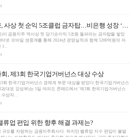
자
양종희號 KB금융, 사상 첫 순익 5조클럽 금자탑…비은행 성장 ‘쑥’ [금융사 2024 실적]
)이 금융지주 역사상 첫 당기순이익 5조원 돌파라는 금자탑을 쌓았
...
자
회, 제3회 한국기업거버넌스 대상 수상
제3회 한국기업거버넌스 경제계 부문 대상을 받았다.한국기업거버넌스
CGI(대표 강성부)는 5일 여의도 콘래드에서 '제3회 한국기업거버넌스
수상자...
자
, 밸류업 편입 위한 향후 해결 과제는?
대 규모를 자랑하는 금융지주회사다. 하지만 밸류업 지수 편입이 불발