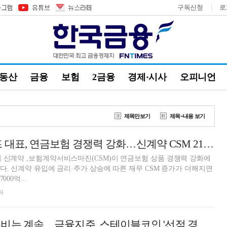
구독신청
로
부동산
금융
보험
2금융
경제·시사
오피니언
제목만보기
제목+내용 보기
정문철 KB라이프 대표, 연금보험 경쟁력 강화…신계약 CSM 21% 성장 [금융사 2026 상반기 실적]
 신계약 ,보험계약서비스마진(CSM)이 연금보험 상품 경쟁력 강화에
했다. 신계약 유입에 금리·주가 상승에 따른 재무 CSM 증가가 더해지면
000억...
자
규제 공백에도 준비는 계속…금융지주, 스테이블코인 '선점 경쟁' [스테이블코인 新지형도 ②]