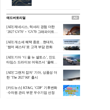
버려야 하는 곳'이라 묘사했다.
원칙으로 서다』를 펴냈다.정
오늘날 많은 이가 은퇴를 지옥
통 관료 출신으로 한국 금융의
이라 부르며 절망하지만, 김경
주요 변곡점마다 중요한 역할
애드버토리얼
록 고문은 새로운 시각을 제시
을 하고 금융 경영인으로서 큰
한다. 은퇴 후 60대를 전후한 1
족적을 남긴 김 전 회장이 후배
[AD] 제네시스, 럭셔리 경험 더한
0년의 과도기는 지옥이 아니라
세대에게 전하는 삶의 조언을
‘2027 GV70’‧‘GV70 그래파이트’
정화와 성장의 공간인 ‘은퇴연
담은 인생 노트다.『물처럼 흐
출시
옥(Purgatory)’이라는 것이다.
르고 원칙으로 서다』는 단순
[AD] 개소세 혜택 종료…현대차,
연옥은 고통스럽지만 끝이 있
한 자서전을 넘어, 실패를 두려
‘썸머 페스타’로 고객 부담 완화
으며, 준비를 통해 천국으로 나
워하지 않는 용기와 자신에 대
아갈 수 있는 희망의 장소라고
한 믿음이 어떻게 삶을 풍요롭
[AD] 기아 ‘디 올 뉴 셀토스’, 인도
말한
게 만드는지를 보여주는 지혜
타임스 드라이브 어워즈서 ‘올해의
의 보고로 평가된다.김용환 전
SUV’ 선정
회장은 “인생의 목표가 크더라
[AD]‘그랜저 잡자’ 기아, 상품성 더
도 조급해하지 말고 작은 것부
한 ‘The 2027 K8’ 출시
터 하나 하나 성취해 나가
라”고 조언한다. 뼈아픈 실패
[카드뉴스] KT&G, ‘CDP’ 기후변화
조차 성공의 뼈대가 된다는 긍
·수자원 관리 부문 우수기업 선정
정적인 마음으로