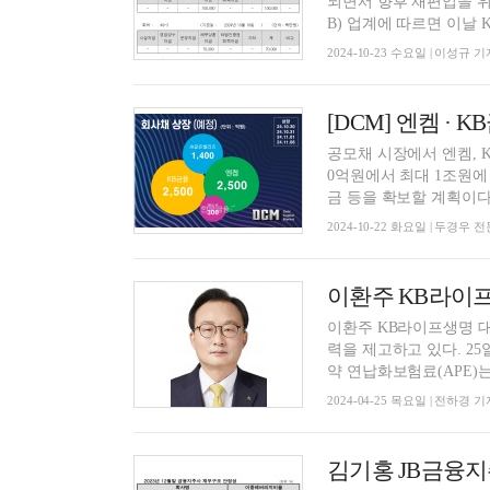
되면서 향후 재편입을 위
B) 업계에 따르면 이날 K
2024-10-23 수요일 | 이성규 기
[DCM] 엔켐 ·
공모채 시장에서 엔켐, 
0억원에서 최대 1조원에
금 등을 확보할 계획이다. 
2024-10-22 화요일 | 두경우
이환주 KB라이프생명 대
력을 제고하고 있다. 2
약 연납화보험료(APE)는 
2024-04-25 목요일 | 전하경 기