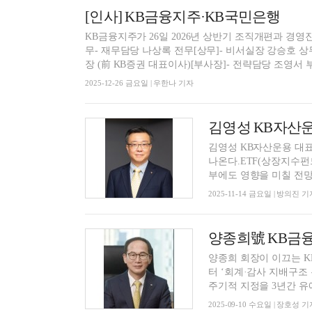
[인사] KB금융지주·KB국민은행
KB금융지주가 26일 2026년 상반기 조직개편과 경영
무- 재무담당 나상록 전무[상무]- 비서실장 강승호 상
장 (前 KB증권 대표이사)[부사장]- 전략담당 조영서 부
2025-12-26 금요일 | 우한나 기자
김영성 KB자산운용 대
나온다.ETF(상장지수펀
부에도 영향을 미칠 전망이
2025-11-14 금요일 | 방의진 기
양종희 회장이 이끄는 
터 ‘회계·감사 지배구조
주기적 지정을 3년간 유예
2025-09-10 수요일 | 장호성 기