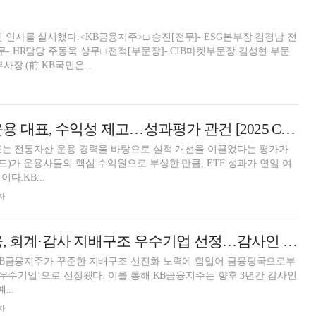
진 인사를 실시했다.<KB금융지주>□ 승진[전무]- ESG본부장 김경남 전
무- HR담당 주동욱 상무□ 전적[부문장]- CIB마켓부문장 김성현 부문
사장 (前 KB국민은...
김영성 KB자산운용 대표, 수익성 제고…성과평가 관건 [2025 CEO 인사 전망- KB금융]
표는 전통자산 운용 경력을 바탕으로 실적 개선을 이끌었다는 평가가
드)가 운용사들의 핵심 수익원으로 부상한 만큼, ETF 성과가 연임 여
다.KB...
자
양종희號 KB금융, 회계·감사 지배구조 우수기업 선정…감사인 지정 3년 유예
KB금융지주가 꾸준한 지배구조 선진화 노력에 힘입어 금융당국으로부
 우수기업’으로 선정됐다. 이를 통해 KB금융지주는 향후 3년간 감사인
...
자