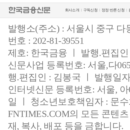
회사소개
구독신청
정정·반론 신청
발행소(주소) : 서울시 중구 
번호 : 202-81-39551
제호: 한국금융 ㅣ 발행.편집인 : 
신문사업 등록번호: 서울,다0655
행.편집인 : 김봉국 ㅣ 발행일자:
인터넷신문 등록번호: 서울, 아03
일 ㅣ 청소년보호책임자 : 문수
FNTIMES.COM의 모든 콘텐
재, 복사, 배포 등을 금합니다.