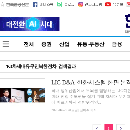
전체
증권
산업
유통·부동산
금융
'K3차세대유무인복한전차' 검색결과
국내 방위산업에서 두뇌를 담당하는 LIG디
미래 전장 주도권을 잡기 위해 차세대 무기체
에 이르기까지 전방위적인...
2026-04-29 수요일 | 신혜주 기자
1