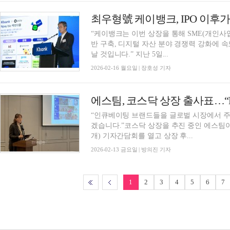
“케이뱅크는 이번 상장을 통해 SME(개인사
반 구축, 디지털 자산 분야 경쟁력 강화에 
날 것입니다.” 지난 5일...
2026-02-16 월요일 | 장호성 기자
“인큐베이팅 브랜드들을 글로벌 시장에서 주
겠습니다.”코스닥 상장을 추진 중인 에스팀이 
개) 기자간담회를 열고 상장 후...
2026-02-13 금요일 | 방의진 기자
1
2
3
4
5
6
7