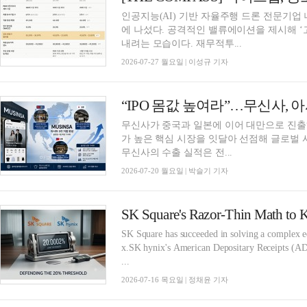
인공지능(AI) 기반 자율주행 드론 전문기업
에 나섰다. 공격적인 밸류에이션을 제시해 
내려는 모습이다. 재무적투...
2026-07-27 월요일 | 이성규 기자
“IPO 몸값 높여라”…무신사, 아
무신사가 중국과 일본에 이어 대만으로 진출하
가 높은 핵심 시장을 잇달아 선점해 글로벌 
무신사의 수출 실적은 전...
2026-07-20 월요일 | 박슬기 기자
SK Square's Razor-Thin Math to 
SK Square has succeeded in solving a complex eq
x.SK hynix's American Depositary Receipts (ADRs
...
2026-07-16 목요일 | 정채윤 기자