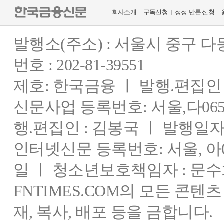
회사소개
구독신청
정정·반론 신청
발행소(주소) : 서울시 중구 
번호 : 202-81-39551
제호: 한국금융 ㅣ 발행.편집인 : 
신문사업 등록번호: 서울,다0655
행.편집인 : 김봉국 ㅣ 발행일자:
인터넷신문 등록번호: 서울, 아03
일 ㅣ 청소년보호책임자 : 문수
FNTIMES.COM의 모든 콘텐
재, 복사, 배포 등을 금합니다.