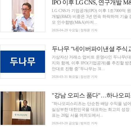
IPO 이후 LG CNS, 연구개발 
LG CNS가 기업공개(IPO) 이후 1조7000
개발(R&D) 비중은 3년 연속 하락하며 기술
모 인수합병(M&A)마저...
2026-04-29 수요일 | 정채윤 기자
두나무 "네이버파이낸셜 주식교환 
가상자산 거래소 업비트 운영사인 두나무(대
지와 함께, 이후 IPO(기업공개)를 추진할
안대로 진행 중"두나무는 31...
2026-03-31 화요일 | 정선은 기자
"강남 오피스 품다"…하나오피스
“하나오피스리츠는 단순한 배당 수익을 넘어
실상부한 대한민국을 대표하는 최고의 성장
표는 20일 서울 여의도에서...
2026-03-20 금요일 | 방의진 기자