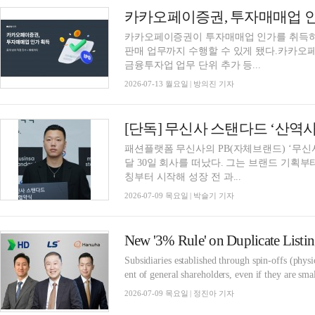
카카오페이증권이 투자매매업 인가를 취득하며
판매 업무까지 수행할 수 있게 됐다.카카
금융투자업 업무 단위 추가 등...
2026-07-13 월요일 | 방의진 기자
패션플랫폼 무신사의 PB(자체브랜드) ‘무신
달 30일 회사를 떠났다. 그는 브랜드 기획
칭부터 시작해 성장 전 과...
2026-07-09 목요일 | 박슬기 기자
Subsidiaries established through spin-offs (physi
ent of general shareholders, even if they are smal
2026-07-09 목요일 | 정진아 기자