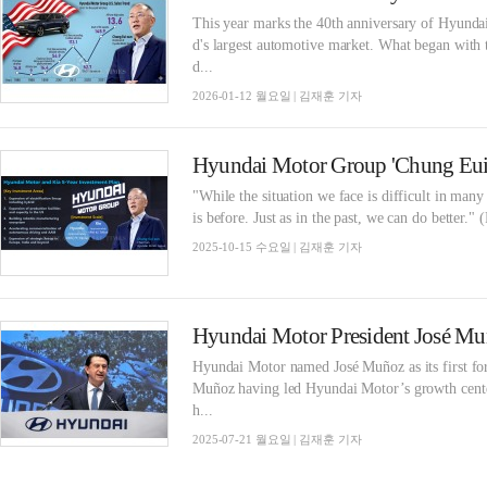
This year marks the 40th anniversary of Hyundai
d's largest automotive market. What began with t
d...
2026-01-12 월요일 | 김재훈 기자
"While the situation we face is difficult in man
is before. Just as in the past, we can do better
2025-10-15 수요일 | 김재훈 기자
Hyundai Motor named José Muñoz as its first for
Muñoz having led Hyundai Motor’s growth cente
h...
2025-07-21 월요일 | 김재훈 기자