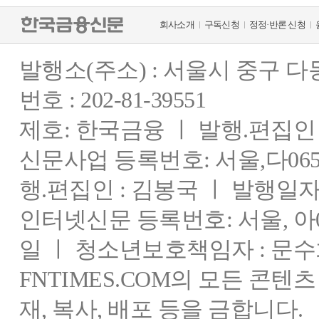
회사소개
구독신청
정정·반론 신청
발행소(주소) : 서울시 중구 
번호 : 202-81-39551
제호: 한국금융 ㅣ 발행.편집인 : 
신문사업 등록번호: 서울,다0655
행.편집인 : 김봉국 ㅣ 발행일자:
인터넷신문 등록번호: 서울, 아03
일 ㅣ 청소년보호책임자 : 문수
FNTIMES.COM의 모든 콘텐
재, 복사, 배포 등을 금합니다.