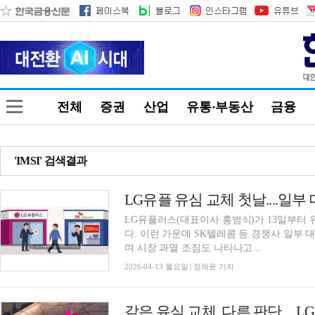
전체
증권
산업
유통·부동산
금융
'IMSI' 검색결과
LG유플 유심 교체 첫날....일부 
LG유플러스(대표이사 홍범식)가 13일부터 
다. 이런 가운데 SK텔레콤 등 경쟁사 일부
며 시장 과열 조짐도 나타나고...
2026-04-13 월요일 | 정채윤 기자