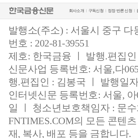
회사소개
구독신청
정정·반론 신청
발행소(주소) : 서울시 중구 
번호 : 202-81-39551
제호: 한국금융 ㅣ 발행.편집인 : 
신문사업 등록번호: 서울,다0655
행.편집인 : 김봉국 ㅣ 발행일자:
인터넷신문 등록번호: 서울, 아03
일 ㅣ 청소년보호책임자 : 문수
FNTIMES.COM의 모든 콘텐
재, 복사, 배포 등을 금합니다.