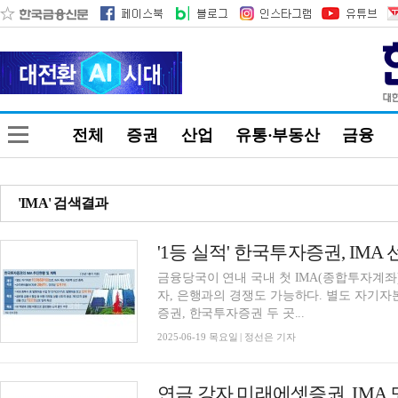
전체
증권
산업
유통·부동산
금융
'IMA' 검색결과
금융당국이 연내 국내 첫 IMA(종합투자계좌)
자, 은행과의 경쟁도 가능하다. 별도 자기자
증권, 한국투자증권 두 곳...
2025-06-19 목요일 | 정선은 기자