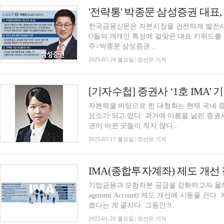
한국금융신문은 자본시장을 건전하게 발전시키
O들의 개개인 특성에 걸맞은 대표 키워드를 3가
주>박종문 삼성증권...
2025-03-24 월요일 | 정선은 기자
[기자수첩] 증권사 ‘1호 IMA’
자본력을 바탕으로 한 대형화는 현재 국내 증
요소가 되고 있다. 과거에 이름을 날린 증권
권이 바뀐 곳들이 적지 않다...
2025-03-17 월요일 | 정선은 기자
기업금융과 모험자본 공급을 강화하고자 올해 금융
agement Account) 제도 개선에 시동을 
겠다는 게 골자다. 그동안 9...
2025-01-20 월요일 | 정선은 기자