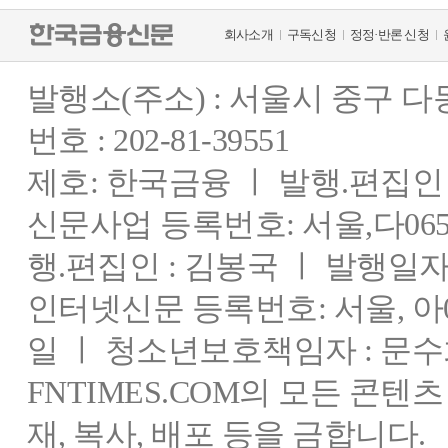
회사소개
구독신청
정정·반론 신청
발행소(주소) : 서울시 중구 
번호 : 202-81-39551
제호: 한국금융 ㅣ 발행.편집인 : 
신문사업 등록번호: 서울,다0655
행.편집인 : 김봉국 ㅣ 발행일자:
인터넷신문 등록번호: 서울, 아03
일 ㅣ 청소년보호책임자 : 문수
FNTIMES.COM의 모든 콘텐
재, 복사, 배포 등을 금합니다.