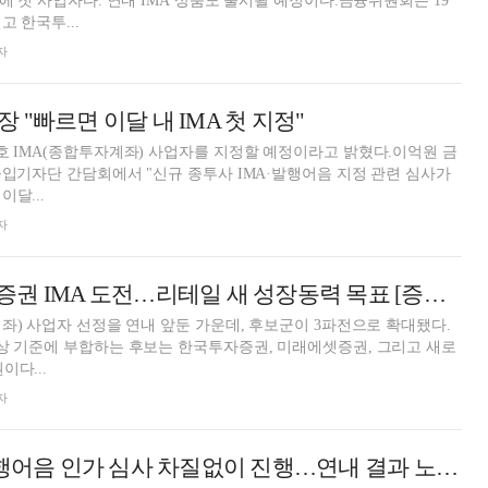
에 첫 사업자다. 연내 IMA 상품도 출시될 예정이다.금융위원회는 19
고 한국투...
자
"빠르면 이달 내 IMA 첫 지정"
호 IMA(종합투자계좌) 사업자를 지정할 예정이라고 밝혔다.이억원 금
출입기자단 간담회에서 "신규 종투사 IMA·발행어음 지정 관련 심사가
달...
자
'IB 견고' NH투자증권 IMA 도전…리테일 새 성장동력 목표 [증권 3사 '1호 IMA' 도전장 ③]
계좌) 사업자 선정을 연내 앞둔 가운데, 후보군이 3파전으로 확대됐다.
상 기준에 부합하는 후보는 한국투자증권, 미래에셋증권, 그리고 새로
이다...
자
금감원 "IMA·발행어음 인가 심사 차질없이 진행…연내 결과 노력"