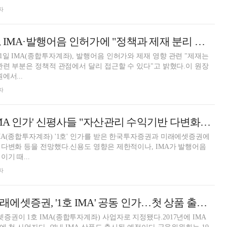
자
이찬진 금감원장, IMA·발행어음 인허가에 "정책과 제재 분리 가능" [2025 기자간담회]
일 IMA(종합투자계좌), 발행어음 인허가와 제재 영향 관련 "제재는
관련 부분은 정책적 관점에서 달리 접근할 수 있다"고 밝혔다.이 원장
에서...
자
'한투·미래 1호 IMA 인가' 신평사들 "자산관리 수익기반 다변화…운용 역량이 성과 차별화"
A(종합투자계좌) '1호' 인가를 받은 한국투자증권과 미래에셋증권에
다변화 등을 전망했다.신용도 영향은 제한적이나, IMA가 발행어음
기 때...
자
한국투자증권·미래에셋증권, '1호 IMA' 공동 인가…첫 상품 출시 '눈앞'
권이 1호 IMA(종합투자계좌) 사업자로 지정됐다.2017년에 IMA