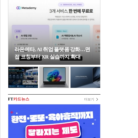
라온메타, AI 취업 플랫폼 강화…면
접 코칭부터 XR 실습까지 확대
FT
카드뉴스
더보기