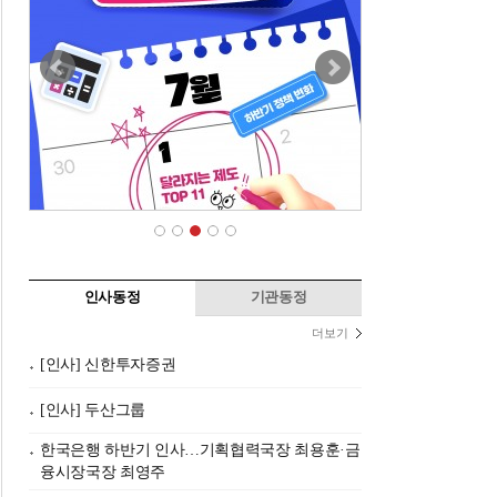
인사동정
기관동정
더보기
[인사] 신한투자증권
[인사] 두산그룹
한국은행 하반기 인사…기획협력국장 최용훈·금
융시장국장 최영주