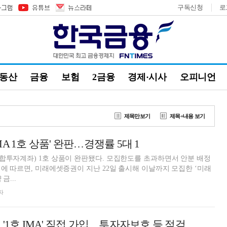
구독신청
로
부동산
금융
보험
2금융
경제·시사
오피니언
제목만보기
제목+내용 보기
A 1호 상품' 완판…경쟁률 5대 1
합투자계좌) 1호 상품이 완판됐다. 모집한도를 초과하면서 안분 배정
계에 따르면, 미래에셋증권이 지난 22일 출시해 이날까지 모집한 ‘미래
금...
자
'1호 IMA' 직접 가입…투자자보호 등 점검