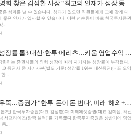
한투증권 채용설명회 찾은 김성환 사장 "최고의 인재가 성장 동력"
좋은 성과를 낼 수 있습니다. 성과가 있으면 직원들에게 그에 맞게 대
에 좋은 인재가 입사할 수 있습니다. 이런 선순환이 바로 한국투자증권
...
자
3 대신·한투·메리츠…키움 영업수익 고속성장 [2025 상반기 리그테이블 (3) 성장성]
 강화하는 증권사들의 외형 성장에 따라 자기자본 성장률이 부각됐다.
 10 증권사 중 자기자본(별도 기준) 성장률 1위는 대신증권(대표 오익
한...
자
빅2 증권사 실적 우뚝…증권가 "한투 '돈이 돈 번다', 미래 '해외+투자 콜라보'" [금융사 2025 상반기 실적]
톱2인 한국투자증권(대표 김성환)과 미래에셋증권(대표 김미섭, 허선
어닝 서프라이즈(깜짝 실적)'를 기록했다.한국투자증권은 상반기에 영업
동...
자