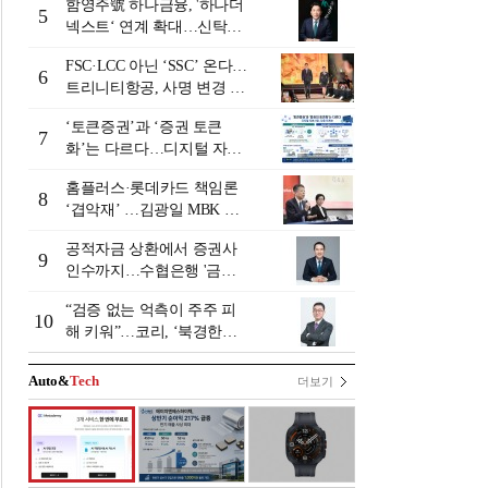
함영주號 하나금융, '하나더
5
넥스트‘ 연계 확대…신탁수
수료 2배 증가 효과 [금융 시
FSC·LCC 아닌 ‘SSC’ 온다…
니어 비즈니스 돋보기]
6
트리니티항공, 사명 변경 넘
어 사업모델 전환 선언
‘토큰증권’과 ‘증권 토큰
7
화’는 다르다…디지털 자본
시장 다음 단계는
홈플러스·롯데카드 책임론
8
‘겹악재’ …김광일 MBK 부
회장 부담 커지나
공적자금 상환에서 증권사
9
인수까지…수협은행 '금융
그룹화' 25년 여정 [수협은
“검증 없는 억측이 주주 피
행 금융그룹의 꿈①]
10
해 키워”…코리, ‘북경한미
미수채권 논란’ 정면 반박
Auto&
Tech
더보기