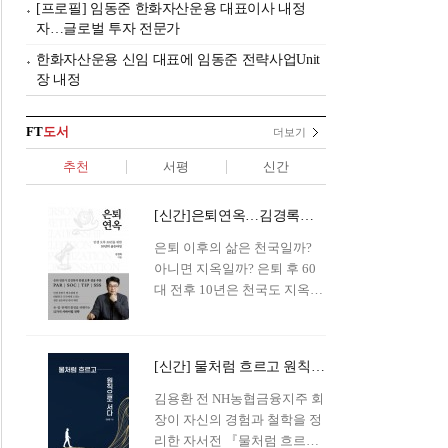
[프로필] 임동준 한화자산운용 대표이사 내정
자…글로벌 투자 전문가
한화자산운용 신임 대표에 임동준 전략사업Unit
장 내정
FT
도서
더보기
추천
서평
신간
[신간]은퇴연옥…김경록의 은퇴 후 삶의 나침반
은퇴 이후의 삶은 천국일까?
아니면 지옥일까? 은퇴 후 60
대 전후 10년은 천국도 지옥도
아닌 '연옥'이라 개념이 등장해
화제를 모으고 있다.투자 전문
가이자 은퇴연구소장으로서의
[신간] 물처럼 흐르고 원칙으로 서다…김용환의 통찰을 담다
은퇴 설계를 가이드해 온 김경
록 옵투스자산운용의 고문이
김용환 전 NH농협금융지주 회
신간 『은퇴연옥』을 내놓았
장이 자신의 경험과 철학을 정
다.단테는 지옥을 '모든 희망을
리한 자서전 『물처럼 흐르고