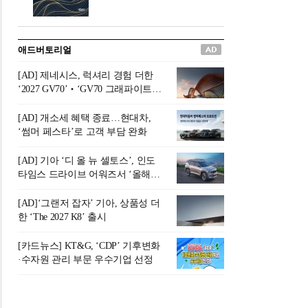
버려야 하는 곳'이라 묘사했다.
원칙으로 서다』를 펴냈다.정
오늘날 많은 이가 은퇴를 지옥
통 관료 출신으로 한국 금융의
이라 부르며 절망하지만, 김경
주요 변곡점마다 중요한 역할
애드버토리얼
록 고문은 새로운 시각을 제시
을 하고 금융 경영인으로서 큰
한다. 은퇴 후 60대를 전후한 1
족적을 남긴 김 전 회장이 후배
[AD] 제네시스, 럭셔리 경험 더한
0년의 과도기는 지옥이 아니라
세대에게 전하는 삶의 조언을
‘2027 GV70’‧‘GV70 그래파이트’
정화와 성장의 공간인 ‘은퇴연
담은 인생 노트다.『물처럼 흐
출시
옥(Purgatory)’이라는 것이다.
르고 원칙으로 서다』는 단순
[AD] 개소세 혜택 종료…현대차,
연옥은 고통스럽지만 끝이 있
한 자서전을 넘어, 실패를 두려
‘썸머 페스타’로 고객 부담 완화
으며, 준비를 통해 천국으로 나
워하지 않는 용기와 자신에 대
아갈 수 있는 희망의 장소라고
한 믿음이 어떻게 삶을 풍요롭
[AD] 기아 ‘디 올 뉴 셀토스’, 인도
말한
게 만드는지를 보여주는 지혜
타임스 드라이브 어워즈서 ‘올해의
의 보고로 평가된다.김용환 전
SUV’ 선정
회장은 “인생의 목표가 크더라
[AD]‘그랜저 잡자’ 기아, 상품성 더
도 조급해하지 말고 작은 것부
한 ‘The 2027 K8’ 출시
터 하나 하나 성취해 나가
라”고 조언한다. 뼈아픈 실패
[카드뉴스] KT&G, ‘CDP’ 기후변화
조차 성공의 뼈대가 된다는 긍
·수자원 관리 부문 우수기업 선정
정적인 마음으로