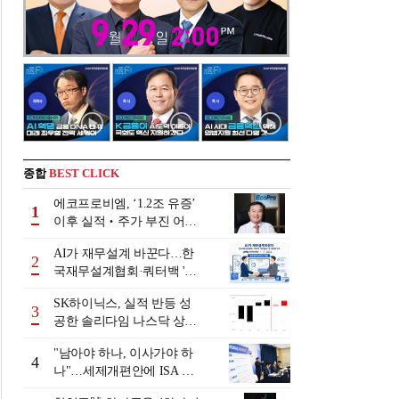
종합
BEST CLICK
에코프로비엠, ‘1.2조 유증’
1
이후 실적‧주가 부진 어쩌
나
AI가 재무설계 바꾼다…한
2
국재무설계협회·쿼터백 '베
러웰스'로 생태계 구축
SK하이닉스, 실적 반등 성
3
공한 솔리다임 나스닥 상장
검토
"남아야 하나, 이사가야 하
4
나"…세제개편안에 ISA 투
자자 셈법 복잡