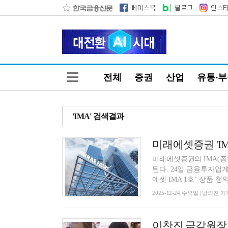
전체
증권
산업
유통·
'IMA' 검색결과
미래에셋증권 'IM
미래에셋증권의 IMA(종
된다. 24일 금융투자업
에셋 IMA 1호’ 상품 청약 
2025-12-24 수요일 | 방의진 기
이찬진 금감원장, 