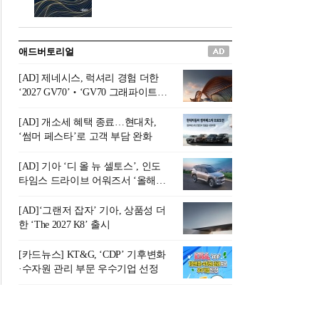
버려야 하는 곳'이라 묘사했다.
원칙으로 서다』를 펴냈다.정
오늘날 많은 이가 은퇴를 지옥
통 관료 출신으로 한국 금융의
이라 부르며 절망하지만, 김경
주요 변곡점마다 중요한 역할
애드버토리얼
록 고문은 새로운 시각을 제시
을 하고 금융 경영인으로서 큰
한다. 은퇴 후 60대를 전후한 1
족적을 남긴 김 전 회장이 후배
[AD] 제네시스, 럭셔리 경험 더한
0년의 과도기는 지옥이 아니라
세대에게 전하는 삶의 조언을
‘2027 GV70’‧‘GV70 그래파이트’
정화와 성장의 공간인 ‘은퇴연
담은 인생 노트다.『물처럼 흐
출시
옥(Purgatory)’이라는 것이다.
르고 원칙으로 서다』는 단순
[AD] 개소세 혜택 종료…현대차,
연옥은 고통스럽지만 끝이 있
한 자서전을 넘어, 실패를 두려
‘썸머 페스타’로 고객 부담 완화
으며, 준비를 통해 천국으로 나
워하지 않는 용기와 자신에 대
아갈 수 있는 희망의 장소라고
한 믿음이 어떻게 삶을 풍요롭
[AD] 기아 ‘디 올 뉴 셀토스’, 인도
말한
게 만드는지를 보여주는 지혜
타임스 드라이브 어워즈서 ‘올해의
의 보고로 평가된다.김용환 전
SUV’ 선정
회장은 “인생의 목표가 크더라
[AD]‘그랜저 잡자’ 기아, 상품성 더
도 조급해하지 말고 작은 것부
한 ‘The 2027 K8’ 출시
터 하나 하나 성취해 나가
라”고 조언한다. 뼈아픈 실패
[카드뉴스] KT&G, ‘CDP’ 기후변화
조차 성공의 뼈대가 된다는 긍
·수자원 관리 부문 우수기업 선정
정적인 마음으로