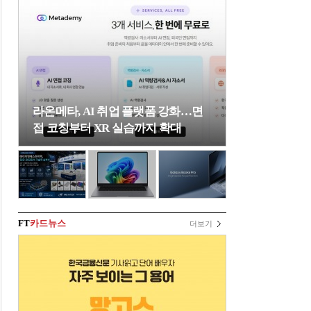
라온메타, AI 취업 플랫폼 강화…면
접 코칭부터 XR 실습까지 확대
FT
카드뉴스
더보기