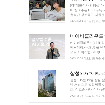
KT(대표이사 김영섭)가
에 빌려주는 GPU 구독 
협력단 강소특구 지원센터
2025-12-04 목요일 | 정채윤 기
네이버클라우드 “풀
네이버클라우드(대표 김유
픽처리장치(GPU) 물량 
으로 서비스형 GPU(GPUaa
2025-10-28 화요일 | 정채윤 기
삼성SDS “GPU
삼성SDS는 19일 잠실
반 서비스로 성장세를 이어 가겠다고 강조했다
희, 이호준 사내 이사 선임
2025-03-19 수요일 | 김재훈 기