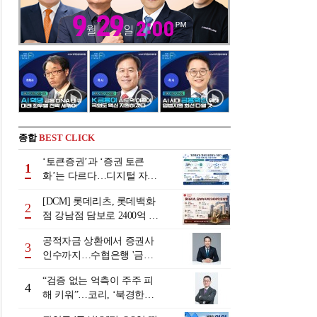
종합
BEST CLICK
‘토큰증권’과 ‘증권 토큰
1
화’는 다르다…디지털 자본
시장 다음 단계는
[DCM] 롯데리츠, 롯데백화
2
점 강남점 담보로 2400억 조
달…단기채 차환
공적자금 상환에서 증권사
3
인수까지…수협은행 '금융
그룹화' 25년 여정 [수협은
“검증 없는 억측이 주주 피
행 금융그룹의 꿈①]
4
해 키워”…코리, ‘북경한미
미수채권 논란’ 정면 반박