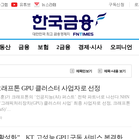
구독신청
로
부동산
금융
보험
2금융
경제·시사
오피니언
제목만보기
제목+내용 보기
크래프톤 GPU 클러스터 사업자로 선정
훈)가 크래프톤의 ‘인공지능(AI) 퍼스트’ 전략 파트너로 나선다.NHN
그래픽처리장치(GPU) 클러스터 사업’ 최종 사업자로 선정, 크래프톤
)’...
자
 활성화”…KT, 고성능 GPU 구독 서비스 본격화