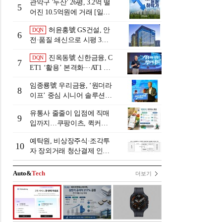
관악구 '두산' 26평, 3.2억 떨
5
어진 10.5억원에 거래 [일일
하락가]
허윤홍號 GS건설, 안
DQN
6
전·품질 쇄신으로 시평 3위
탈환
진옥동號 신한금융, C
DQN
7
ET1 ‘활용’ 본격화···AT1 늘
린 이유는 [Capital Quality Re
임종룡號 우리금융, ‘원더라
view]
8
이프’ 중심 시니어 솔루션
확대…계열사 시너지 '관건'
유통사 줄줄이 입점에 직매
[금융 시니어 비즈니스 돋보
9
입까지…쿠팡이츠, 퀵커머
기]
스 판 키운다
예탁원, 비상장주식·조각투
10
자 장외거래 청산결제 인프
라 구축 착수
Auto&
Tech
더보기