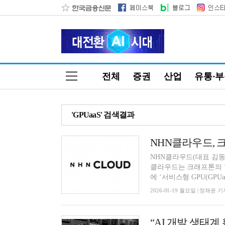
전체
증권
산업
유통·
'GPUaaS' 검색결과
NHN클라우드, 
NHN클라우드(대표 김동
클라우드는 크래프톤의 ‘
에 ‘서비스형 GPU(GPUaaS
2026-01-19 월요일 | 정채윤 기
“AI 개발 생태계