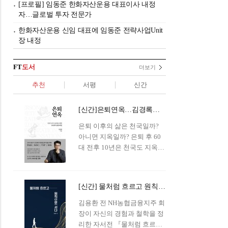
[프로필] 임동준 한화자산운용 대표이사 내정
자…글로벌 투자 전문가
한화자산운용 신임 대표에 임동준 전략사업Unit
장 내정
FT
도서
더보기
추천
서평
신간
[신간]은퇴연옥…김경록의 은퇴 후 삶의 나침반
은퇴 이후의 삶은 천국일까?
아니면 지옥일까? 은퇴 후 60
대 전후 10년은 천국도 지옥도
아닌 '연옥'이라 개념이 등장해
화제를 모으고 있다.투자 전문
가이자 은퇴연구소장으로서의
[신간] 물처럼 흐르고 원칙으로 서다…김용환의 통찰을 담다
은퇴 설계를 가이드해 온 김경
록 옵투스자산운용의 고문이
김용환 전 NH농협금융지주 회
신간 『은퇴연옥』을 내놓았
장이 자신의 경험과 철학을 정
다.단테는 지옥을 '모든 희망을
리한 자서전 『물처럼 흐르고