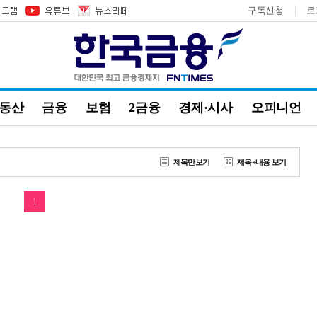
구독신청
로
부동산
금융
보험
2금융
경제·시사
오피니언
제목만보기
제목+내용 보기
1