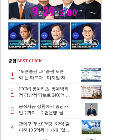
종합
BEST CLICK
‘토큰증권’과 ‘증권 토큰
1
화’는 다르다…디지털 자본
시장 다음 단계는
[DCM] 롯데리츠, 롯데백화
2
점 강남점 담보로 2400억 조
달…단기채 차환
공적자금 상환에서 증권사
3
인수까지…수협은행 '금융
그룹화' 25년 여정 [수협은
관악구 '두산' 26평, 3.2억 떨
행 금융그룹의 꿈①]
4
어진 10.5억원에 거래 [일일
하락가]