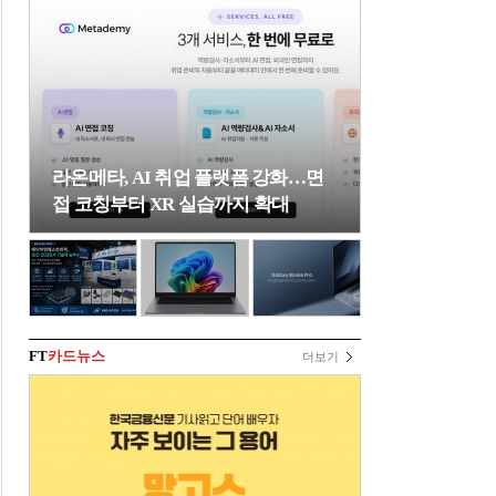
라온메타, AI 취업 플랫폼 강화…면
접 코칭부터 XR 실습까지 확대
FT
카드뉴스
더보기