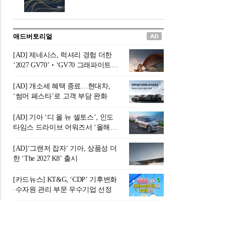
버려야 하는 곳'이라 묘사했다.
원칙으로 서다』를 펴냈다.정
오늘날 많은 이가 은퇴를 지옥
통 관료 출신으로 한국 금융의
이라 부르며 절망하지만, 김경
주요 변곡점마다 중요한 역할
애드버토리얼
록 고문은 새로운 시각을 제시
을 하고 금융 경영인으로서 큰
한다. 은퇴 후 60대를 전후한 1
족적을 남긴 김 전 회장이 후배
[AD] 제네시스, 럭셔리 경험 더한
0년의 과도기는 지옥이 아니라
세대에게 전하는 삶의 조언을
‘2027 GV70’‧‘GV70 그래파이트’
정화와 성장의 공간인 ‘은퇴연
담은 인생 노트다.『물처럼 흐
출시
옥(Purgatory)’이라는 것이다.
르고 원칙으로 서다』는 단순
[AD] 개소세 혜택 종료…현대차,
연옥은 고통스럽지만 끝이 있
한 자서전을 넘어, 실패를 두려
‘썸머 페스타’로 고객 부담 완화
으며, 준비를 통해 천국으로 나
워하지 않는 용기와 자신에 대
아갈 수 있는 희망의 장소라고
한 믿음이 어떻게 삶을 풍요롭
[AD] 기아 ‘디 올 뉴 셀토스’, 인도
말한
게 만드는지를 보여주는 지혜
타임스 드라이브 어워즈서 ‘올해의
의 보고로 평가된다.김용환 전
SUV’ 선정
회장은 “인생의 목표가 크더라
[AD]‘그랜저 잡자’ 기아, 상품성 더
도 조급해하지 말고 작은 것부
한 ‘The 2027 K8’ 출시
터 하나 하나 성취해 나가
라”고 조언한다. 뼈아픈 실패
[카드뉴스] KT&G, ‘CDP’ 기후변화
조차 성공의 뼈대가 된다는 긍
·수자원 관리 부문 우수기업 선정
정적인 마음으로