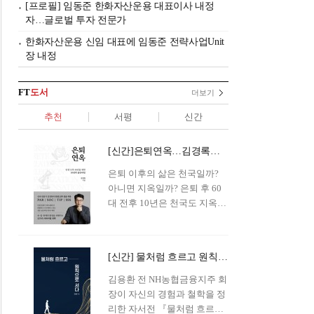
[프로필] 임동준 한화자산운용 대표이사 내정
자…글로벌 투자 전문가
한화자산운용 신임 대표에 임동준 전략사업Unit
장 내정
FT
도서
더보기
추천
서평
신간
[신간]은퇴연옥…김경록의 은퇴 후 삶의 나침반
은퇴 이후의 삶은 천국일까?
아니면 지옥일까? 은퇴 후 60
대 전후 10년은 천국도 지옥도
아닌 '연옥'이라 개념이 등장해
화제를 모으고 있다.투자 전문
가이자 은퇴연구소장으로서의
[신간] 물처럼 흐르고 원칙으로 서다…김용환의 통찰을 담다
은퇴 설계를 가이드해 온 김경
록 옵투스자산운용의 고문이
김용환 전 NH농협금융지주 회
신간 『은퇴연옥』을 내놓았
장이 자신의 경험과 철학을 정
다.단테는 지옥을 '모든 희망을
리한 자서전 『물처럼 흐르고