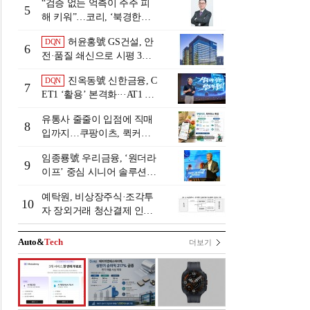
“검증 없는 억측이 주주 피
5
해 키워”…코리, ‘북경한미
미수채권 논란’ 정면 반박
허윤홍號 GS건설, 안
DQN
6
전·품질 쇄신으로 시평 3위
탈환
진옥동號 신한금융, C
DQN
7
ET1 ‘활용’ 본격화···AT1 늘
린 이유는 [Capital Quality Re
유통사 줄줄이 입점에 직매
view]
8
입까지…쿠팡이츠, 퀵커머
스 판 키운다
임종룡號 우리금융, ‘원더라
9
이프’ 중심 시니어 솔루션
확대…계열사 시너지 '관건'
예탁원, 비상장주식·조각투
[금융 시니어 비즈니스 돋보
10
자 장외거래 청산결제 인프
기]
라 구축 착수
Auto&
Tech
더보기