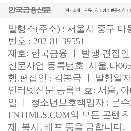
회사소개
구독신청
정정·반론 신청
발행소(주소) : 서울시 중구 
번호 : 202-81-39551
제호: 한국금융 ㅣ 발행.편집인 : 
신문사업 등록번호: 서울,다0655
행.편집인 : 김봉국 ㅣ 발행일자:
인터넷신문 등록번호: 서울, 아03
일 ㅣ 청소년보호책임자 : 문수
FNTIMES.COM의 모든 콘텐
재, 복사, 배포 등을 금합니다.