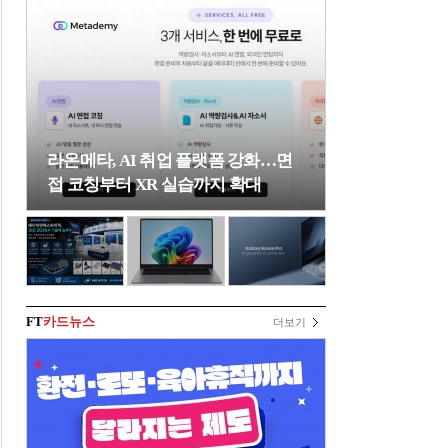
라온메타, AI 취업 플랫폼 강화…면
접 코칭부터 XR 실습까지 확대
FT
카드뉴스
더보기