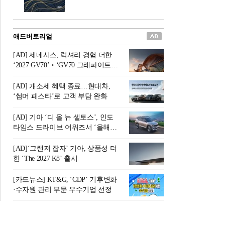
버려야 하는 곳'이라 묘사했다.
원칙으로 서다』를 펴냈다.정
오늘날 많은 이가 은퇴를 지옥
통 관료 출신으로 한국 금융의
이라 부르며 절망하지만, 김경
주요 변곡점마다 중요한 역할
애드버토리얼
록 고문은 새로운 시각을 제시
을 하고 금융 경영인으로서 큰
한다. 은퇴 후 60대를 전후한 1
족적을 남긴 김 전 회장이 후배
[AD] 제네시스, 럭셔리 경험 더한
0년의 과도기는 지옥이 아니라
세대에게 전하는 삶의 조언을
‘2027 GV70’‧‘GV70 그래파이트’
정화와 성장의 공간인 ‘은퇴연
담은 인생 노트다.『물처럼 흐
출시
옥(Purgatory)’이라는 것이다.
르고 원칙으로 서다』는 단순
[AD] 개소세 혜택 종료…현대차,
연옥은 고통스럽지만 끝이 있
한 자서전을 넘어, 실패를 두려
‘썸머 페스타’로 고객 부담 완화
으며, 준비를 통해 천국으로 나
워하지 않는 용기와 자신에 대
아갈 수 있는 희망의 장소라고
한 믿음이 어떻게 삶을 풍요롭
[AD] 기아 ‘디 올 뉴 셀토스’, 인도
말한
게 만드는지를 보여주는 지혜
타임스 드라이브 어워즈서 ‘올해의
의 보고로 평가된다.김용환 전
SUV’ 선정
회장은 “인생의 목표가 크더라
[AD]‘그랜저 잡자’ 기아, 상품성 더
도 조급해하지 말고 작은 것부
한 ‘The 2027 K8’ 출시
터 하나 하나 성취해 나가
라”고 조언한다. 뼈아픈 실패
[카드뉴스] KT&G, ‘CDP’ 기후변화
조차 성공의 뼈대가 된다는 긍
·수자원 관리 부문 우수기업 선정
정적인 마음으로