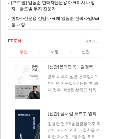
[프로필] 임동준 한화자산운용 대표이사 내정
자…글로벌 투자 전문가
한화자산운용 신임 대표에 임동준 전략사업Unit
장 내정
FT
도서
더보기
추천
서평
신간
[신간]은퇴연옥…김경록의 은퇴 후 삶의 나침반
은퇴 이후의 삶은 천국일까?
아니면 지옥일까? 은퇴 후 60
대 전후 10년은 천국도 지옥도
아닌 '연옥'이라 개념이 등장해
화제를 모으고 있다.투자 전문
가이자 은퇴연구소장으로서의
[신간] 물처럼 흐르고 원칙으로 서다…김용환의 통찰을 담다
은퇴 설계를 가이드해 온 김경
록 옵투스자산운용의 고문이
김용환 전 NH농협금융지주 회
신간 『은퇴연옥』을 내놓았
장이 자신의 경험과 철학을 정
다.단테는 지옥을 '모든 희망을
리한 자서전 『물처럼 흐르고