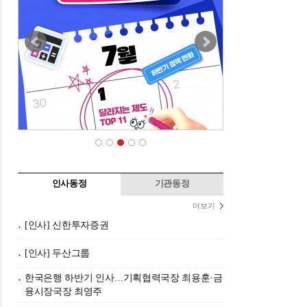
인사동정
기관동정
더보기
[인사] 신한투자증권
[인사] 두산그룹
한국은행 하반기 인사…기획협력국장 최용훈·금
융시장국장 최영주