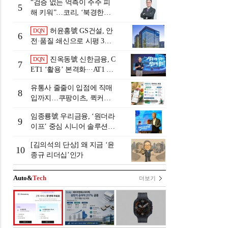
“검증 없는 억측이 주주 피
5
해 키워”…코리, ‘북경한미
미수채권 논란’ 정면 반박
허윤홍號 GS건설, 안
DQN
6
전·품질 쇄신으로 시평 3위
탈환
진옥동號 신한금융, C
DQN
7
ET1 ‘활용’ 본격화···AT1 늘
린 이유는 [Capital Quality Re
유통사 줄줄이 입점에 직매
view]
8
입까지…쿠팡이츠, 퀵커머
스 판 키운다
임종룡號 우리금융, ‘원더라
9
이프’ 중심 시니어 솔루션
확대…계열사 시너지 '관건'
[김의석의 단상] 왜 지금 ‘윤
[금융 시니어 비즈니스 돋보
10
종규 리더십’인가
기]
Auto&
Tech
더보기