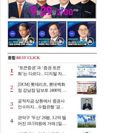
종합
BEST CLICK
‘토큰증권’과 ‘증권 토큰
1
화’는 다르다…디지털 자본
시장 다음 단계는
[DCM] 롯데리츠, 롯데백화
2
점 강남점 담보로 2400억 조
달…단기채 차환
공적자금 상환에서 증권사
3
인수까지…수협은행 '금융
그룹화' 25년 여정 [수협은
관악구 '두산' 26평, 3.2억 떨
행 금융그룹의 꿈①]
4
어진 10.5억원에 거래 [일일
하락가]