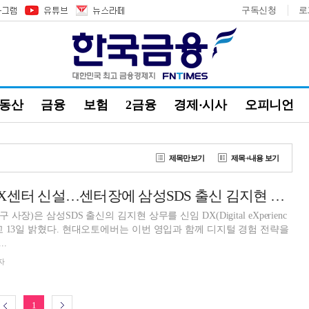
구독신청
로
부동산
금융
보험
2금융
경제·시사
오피니언
제목만보기
제목+내용 보기
현대오토에버, DX센터 신설…센터장에 삼성SDS 출신 김지현 상무
장)은 삼성SDS 출신의 김지현 상무를 신임 DX(Digital eXperienc
이번 영입과 함께 디지털 경험 전략을
.
자
1