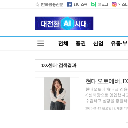
전체
증권
산업
유통·
'DX센터' 검색결과
현대오토에버(대표 김윤구 사
e)센터장으로 영입했다고 13일 밝혔다. 현대오토에버는 
수립하고 실행을 총괄하..
2025-01-13 월요일 | 김재훈 기