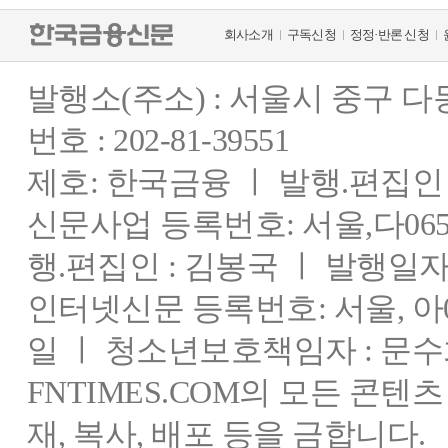
회사소개
구독신청
정정·반론 신청
발행소(주소) : 서울시 중구 
번호 : 202-81-39551
제호: 한국금융 ㅣ 발행.편집인 : 
신문사업 등록번호: 서울,다0655
행.편집인 : 김봉국 ㅣ 발행일자:
인터넷신문 등록번호: 서울, 아03
일 ㅣ 청소년보호책임자 : 문수
FNTIMES.COM의 모든 콘텐
재, 복사, 배포 등을 금합니다.