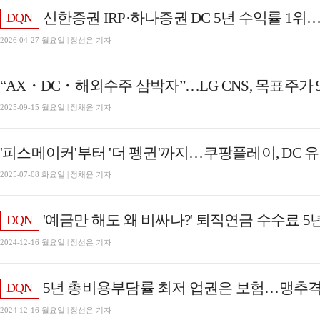
신한증권 IRP·하나증권 DC 5년 수익률 1위…'ETF 효과' 증권 점
DQN
2026-04-27 월요일 | 정선은 기자
“AX・DC・해외수주 삼박자”…LG CNS, 목표주가 
2025-09-15 월요일 | 정채윤 기자
'피스메이커'부터 '더 펭귄'까지…쿠팡플레이, DC
2025-07-08 화요일 | 정채윤 기자
'예금만 해도 왜 비싸나?' 퇴직연금 수수료 5년간 6조…국민·신한 등 적립금 
DQN
2024-12-16 월요일 | 정선은 기자
5년 총비용부담률 최저 업권은 보험…맹추격 증권, 비대면 IRP 저
DQN
2024-12-16 월요일 | 정선은 기자