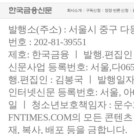
회사소개
구독신청
정정·반론 신청
발행소(주소) : 서울시 중구 
번호 : 202-81-39551
제호: 한국금융 ㅣ 발행.편집인 : 
신문사업 등록번호: 서울,다0655
행.편집인 : 김봉국 ㅣ 발행일자:
인터넷신문 등록번호: 서울, 아03
일 ㅣ 청소년보호책임자 : 문수
FNTIMES.COM의 모든 콘텐
재, 복사, 배포 등을 금합니다.