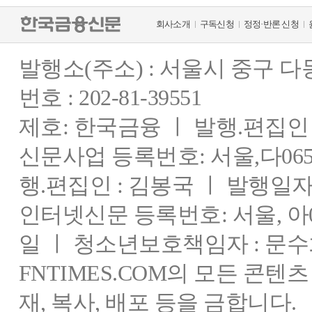
회사소개
구독신청
정정·반론 신청
발행소(주소) : 서울시 중구 
번호 : 202-81-39551
제호: 한국금융 ㅣ 발행.편집인 : 
신문사업 등록번호: 서울,다0655
행.편집인 : 김봉국 ㅣ 발행일자:
인터넷신문 등록번호: 서울, 아03
일 ㅣ 청소년보호책임자 : 문수
FNTIMES.COM의 모든 콘텐
재, 복사, 배포 등을 금합니다.