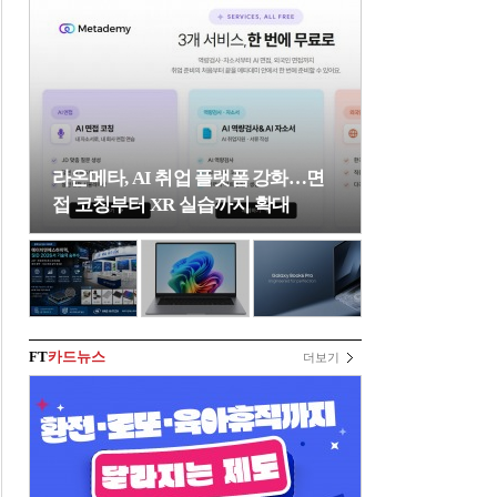
라온메타, AI 취업 플랫폼 강화…면
접 코칭부터 XR 실습까지 확대
FT
카드뉴스
더보기