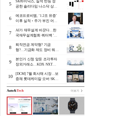
SK하이닉스, 실적 반등 성
5
공한 솔리다임 나스닥 상장
검토
에코프로비엠, ‘1.2조 유증’
6
이후 실적‧주가 부진 어쩌
나
AI가 재무설계 바꾼다…한
7
국재무설계협회·쿼터백 '베
러웰스'로 생태계 구축
퇴직연금 계약형? 기금
8
형?…기금화 제도 정비 뭐길
래 [기금형 퇴직연금 추진
본인가 신청 앞둔 조각투자
(상)]
9
장외거래소…KDX·NXT컨
소 막판 점검 ‘분주’
[DCM] 7월 회사채 시장…보
10
증채 롯데케미칼 오버·SK에
코플랜트 언더 [7월 리뷰①]
Auto&
Tech
더보기