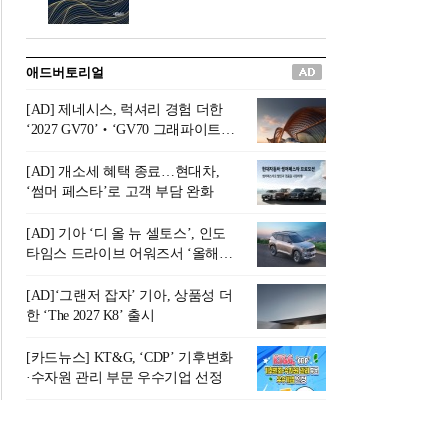
버려야 하는 곳'이라 묘사했다.
원칙으로 서다』를 펴냈다.정
오늘날 많은 이가 은퇴를 지옥
통 관료 출신으로 한국 금융의
이라 부르며 절망하지만, 김경
주요 변곡점마다 중요한 역할
애드버토리얼
록 고문은 새로운 시각을 제시
을 하고 금융 경영인으로서 큰
한다. 은퇴 후 60대를 전후한 1
족적을 남긴 김 전 회장이 후배
[AD] 제네시스, 럭셔리 경험 더한
0년의 과도기는 지옥이 아니라
세대에게 전하는 삶의 조언을
‘2027 GV70’‧‘GV70 그래파이트’
정화와 성장의 공간인 ‘은퇴연
담은 인생 노트다.『물처럼 흐
출시
옥(Purgatory)’이라는 것이다.
르고 원칙으로 서다』는 단순
[AD] 개소세 혜택 종료…현대차,
연옥은 고통스럽지만 끝이 있
한 자서전을 넘어, 실패를 두려
‘썸머 페스타’로 고객 부담 완화
으며, 준비를 통해 천국으로 나
워하지 않는 용기와 자신에 대
아갈 수 있는 희망의 장소라고
한 믿음이 어떻게 삶을 풍요롭
[AD] 기아 ‘디 올 뉴 셀토스’, 인도
말한
게 만드는지를 보여주는 지혜
타임스 드라이브 어워즈서 ‘올해의
의 보고로 평가된다.김용환 전
SUV’ 선정
회장은 “인생의 목표가 크더라
[AD]‘그랜저 잡자’ 기아, 상품성 더
도 조급해하지 말고 작은 것부
한 ‘The 2027 K8’ 출시
터 하나 하나 성취해 나가
라”고 조언한다. 뼈아픈 실패
[카드뉴스] KT&G, ‘CDP’ 기후변화
조차 성공의 뼈대가 된다는 긍
·수자원 관리 부문 우수기업 선정
정적인 마음으로