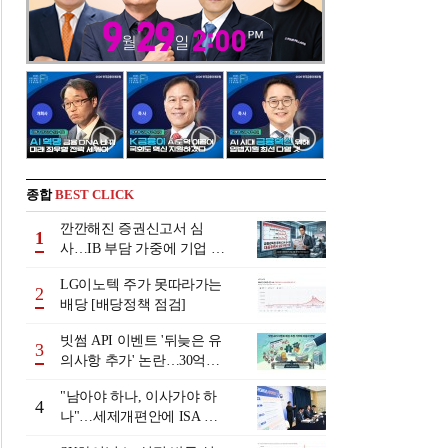
종합
BEST CLICK
깐깐해진 증권신고서 심
1
사…IB 부담 가중에 기업 자
금조달 '차질 우려'
LG이노텍 주가 못따라가는
2
배당 [배당정책 점검]
빗썸 API 이벤트 '뒤늦은 유
3
의사항 추가' 논란…30억원
배상 조정 거부에 이용자 반
"남아야 하나, 이사가야 하
발
4
나"…세제개편안에 ISA 투
자자 셈법 복잡