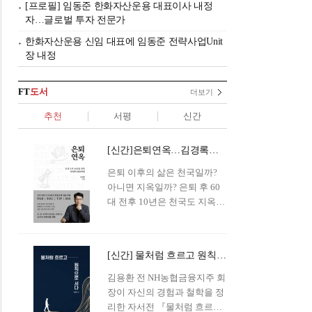
[프로필] 임동준 한화자산운용 대표이사 내정
자…글로벌 투자 전문가
한화자산운용 신임 대표에 임동준 전략사업Unit
장 내정
FT
도서
더보기
추천
서평
신간
[신간]은퇴연옥…김경록의 은퇴 후 삶의 나침반
은퇴 이후의 삶은 천국일까?
아니면 지옥일까? 은퇴 후 60
대 전후 10년은 천국도 지옥도
아닌 '연옥'이라 개념이 등장해
화제를 모으고 있다.투자 전문
가이자 은퇴연구소장으로서의
[신간] 물처럼 흐르고 원칙으로 서다…김용환의 통찰을 담다
은퇴 설계를 가이드해 온 김경
록 옵투스자산운용의 고문이
김용환 전 NH농협금융지주 회
신간 『은퇴연옥』을 내놓았
장이 자신의 경험과 철학을 정
다.단테는 지옥을 '모든 희망을
리한 자서전 『물처럼 흐르고