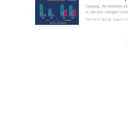
Coupang, the dominant play
ar, has now emerged victor
2025-04-22 화요일 | 박슬기 기