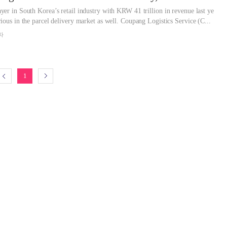
er in South Korea’s retail industry with KRW 41 trillion in revenue last ye
ious in the parcel delivery market as well. Coupang Logistics Service (C...
자
1