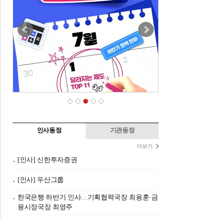
인사동정
기관동정
더보기
[인사] 신한투자증권
[인사] 두산그룹
한국은행 하반기 인사…기획협력국장 최용훈·금
융시장국장 최영주