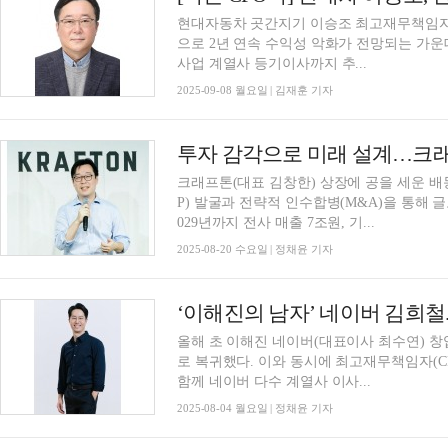
현대자동차 곳간지기 이승조 최고재무책임자(C
으로 2년 연속 수익성 악화가 전망되는 가운
사업 계열사 등기이사까지 추...
2025-09-08 월요일 | 김재훈 기자
투자 감각으로 미래 설계…크래프
크래프톤(대표 김창한) 상장에 공을 세운 배
P) 발굴과 전략적 인수합병(M&A)을 통해 
029년까지 전사 매출 7조원, 기...
2025-08-20 수요일 | 정채윤 기자
올해 초 이해진 네이버(대표이사 최수연) 창
로 복귀했다. 이와 동시에 최고재무책임자(C
함께 네이버 다수 계열사 이사...
2025-08-04 월요일 | 정채윤 기자