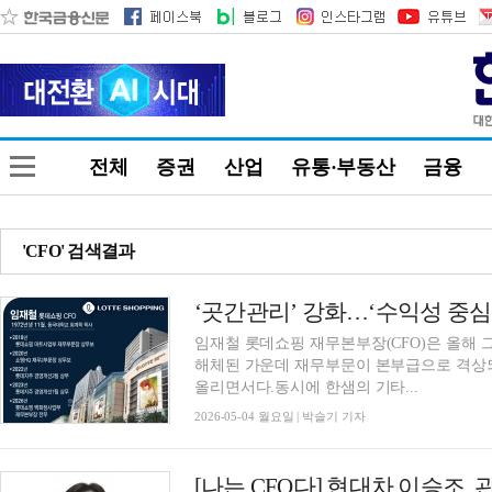
전체
증권
산업
유통·부동산
금융
'CFO' 검색결과
임재철 롯데쇼핑 재무본부장(CFO)은 올해 
해체된 가운데 재무부문이 본부급으로 격상되
올리면서다.동시에 한샘의 기타...
2026-05-04 월요일 | 박슬기 기자
[나는 CFO다] 현대차 이승조