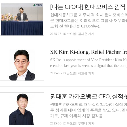
[나는 CFO다] 현대모비스 깜짝
현대자동차그룹 지주사격 회사 현대모비스의 
근 현대차그룹은 이례적으로 그룹사 재무라인
도형 전 현대건설 CFO(전무)...
2025-07-16 수요일 | 김재훈 기자
SK Kim Ki-dong, Relief Pitcher f
SK Inc.’s appointment of Vice President Kim Ki
e end of last year is seen as a signal that the co
2025-06-13 금요일 | 곽호룡 기자
권태훈 카카오뱅크 재무실장(CFO)이 실적 개
두 성과를 내며 업계의 주목을 받고 있다.권
가로, 규제 이해와 시장 감각을...
2025-06-12 목요일 | 우한나 기자