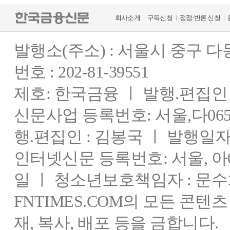
회사소개
구독신청
정정·반론 신청
발행소(주소) : 서울시 중구 
번호 : 202-81-39551
제호: 한국금융 ㅣ 발행.편집인 : 
신문사업 등록번호: 서울,다0655
행.편집인 : 김봉국 ㅣ 발행일자:
인터넷신문 등록번호: 서울, 아03
일 ㅣ 청소년보호책임자 : 문수
FNTIMES.COM의 모든 콘텐
재, 복사, 배포 등을 금합니다.