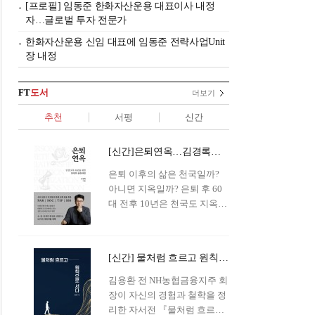
[프로필] 임동준 한화자산운용 대표이사 내정
자…글로벌 투자 전문가
한화자산운용 신임 대표에 임동준 전략사업Unit
장 내정
FT
도서
더보기
추천
서평
신간
[신간]은퇴연옥…김경록의 은퇴 후 삶의 나침반
은퇴 이후의 삶은 천국일까?
아니면 지옥일까? 은퇴 후 60
대 전후 10년은 천국도 지옥도
아닌 '연옥'이라 개념이 등장해
화제를 모으고 있다.투자 전문
가이자 은퇴연구소장으로서의
[신간] 물처럼 흐르고 원칙으로 서다…김용환의 통찰을 담다
은퇴 설계를 가이드해 온 김경
록 옵투스자산운용의 고문이
김용환 전 NH농협금융지주 회
신간 『은퇴연옥』을 내놓았
장이 자신의 경험과 철학을 정
다.단테는 지옥을 '모든 희망을
리한 자서전 『물처럼 흐르고