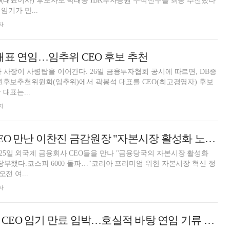
O(대표이사) 후보자로 박태동 IBK투자증권 수석전무를 최종 추천했다
임기가 만...
자
대표 연임…임추위 CEO 후보 추천
 사장이 사령탑을 이어간다. 26일 금융투자협회 공시에 따르면, DB증
임원후보추천위원회(임추위)에서 곽봉석 대표를 CEO(최고경영자) 후보
대표는...
자
외국계 금융사 CEO 만난 이찬진 금감원장 "자본시장 활성화 노력 협력해 달라"
5일 외국계 금융회사 CEO들을 만나 "금융당국의 자본시장 활성화
당부했다.코스피 6000 돌파…"코리아 프리미엄 위한 자본시장 혁신 정
전 여...
자
NH·iM 등 증권사 CEO 임기 만료 임박…호실적 바탕 연임 기류 속 세대교체 ‘변수’