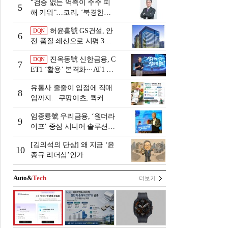
“검증 없는 억측이 주주 피
5
해 키워”…코리, ‘북경한미
미수채권 논란’ 정면 반박
허윤홍號 GS건설, 안
DQN
6
전·품질 쇄신으로 시평 3위
탈환
진옥동號 신한금융, C
DQN
7
ET1 ‘활용’ 본격화···AT1 늘
린 이유는 [Capital Quality Re
유통사 줄줄이 입점에 직매
view]
8
입까지…쿠팡이츠, 퀵커머
스 판 키운다
임종룡號 우리금융, ‘원더라
9
이프’ 중심 시니어 솔루션
확대…계열사 시너지 '관건'
[김의석의 단상] 왜 지금 ‘윤
[금융 시니어 비즈니스 돋보
10
종규 리더십’인가
기]
Auto&
Tech
더보기