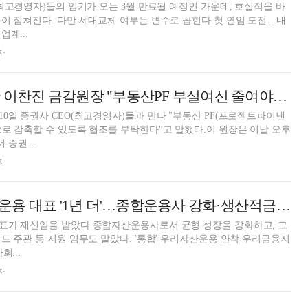
(최고경영자)들의 임기가 오는 3월 만료될 예정인 가운데, 호실적을 바
이 점쳐진다. 다만 세대교체 여부는 변수로 꼽힌다.첫 연임 도전…내
업계...
자
증권사 CEO 만난 이찬진 금감원장 "부동산PF 부실여신 줄여야…정리지연 시 현장점검"
0일 증권사 CEO(최고경영자)들과 만나 "부동산 PF(프로젝트파이낸
로 감축할 수 있도록 협조를 부탁한다"고 말했다.이 원장은 이날 오후
증권...
자
최승재 우리자산운용 대표 '1년 더'…종합운용사 강화·생산적금융 실행 임무 [우리금융 2026 자회사 CEO 인사]
표가 재신임을 받았다.종합자산운용사로서 균형 성장을 강화하고, 그
드 주관 등 지원 임무도 맡았다. '통합' 우리자산운용 안착 우리금융지
회...
자