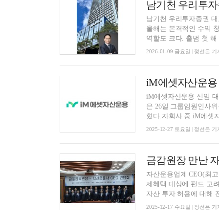
남기천 우리투자증권 대표
올해는 본격적인 수익 
역할도 크다. 출범 첫 해 '.
2026-01-09 금요일 | 정선은 기
iM에셋자산운용
iM에셋자산운용 신임 
은 26일 그룹임원인사위
혔다.자회사 중 iM에셋자
2025-12-27 토요일 | 정선은 기
자산운용업계 CEO(최고
제혜택 대상에 펀드 고려
자산 투자 허용에 대해 전
2025-12-17 수요일 | 정선은 기