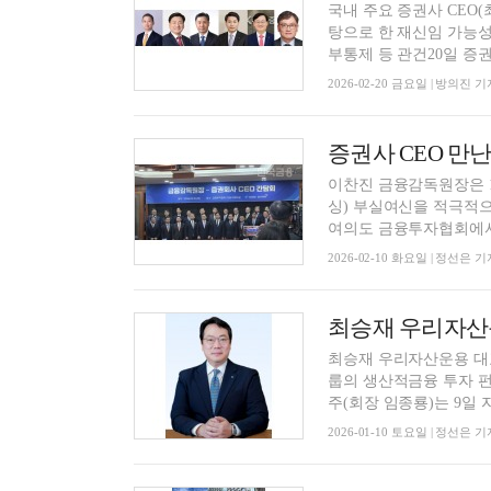
국내 주요 증권사 CEO
탕으로 한 재신임 가능성
부통제 등 관건20일 증권
2026-02-20 금요일 | 방의진 기
이찬진 금융감독원장은 1
싱) 부실여신을 적극적으
여의도 금융투자협회에서 
2026-02-10 화요일 | 정선은 기
최승재 우리자산운용 대
룹의 생산적금융 투자 펀
주(회장 임종룡)는 9일 자
2026-01-10 토요일 | 정선은 기