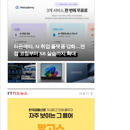
라온메타, AI 취업 플랫폼 강화…면
접 코칭부터 XR 실습까지 확대
FT
카드뉴스
더보기