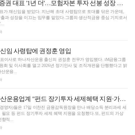
남기천 우리투자증권 대표 '1년 더'…모험자본 투자 선봉 성장 본격화 임무 [우리금융 2026 자회사 CEO 인사]
가 재신임을 받았다. 지난해 초대 사령탑으로 토대를 닦은 가운데,
창출과 성장을 이끄는 임무를 맡았다.그룹의 생산적금융 중심 기지로서
..
자
 신임 사령탑에 권정훈 영입
대표이사로 하나자산운용 출신의 권정훈 전무가 영입됐다. iM금융그룹
원회 및 이사회를 열고 2026년 정기인사 및 조직개편을 단행했다고 밝
산운용...
자
금감원장 만난 자산운용업계 "펀드 장기투자 세제혜택 지원·가상자산 투자 허용 검토 요청"
경영자)들은 17일 이찬진 금융감독원장을 만나 배당소득 분리과세 세
 필요 등 펀드 장기투자 세제 혜택 지원을 요청했다.또, 펀드의 가상
향적...
자