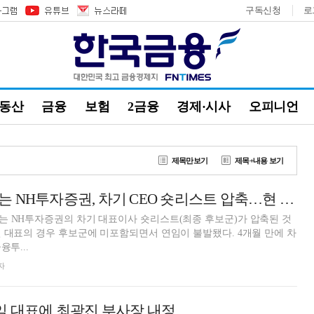
구독신청
로
부동산
금융
보험
2금융
경제·시사
오피니언
제목만보기
제목+내용 보기
각자대표 전환하는 NH투자증권, 차기 CEO 숏리스트 압축…현 대표 제외
는 NH투자증권의 차기 대표이사 숏리스트(최종 후보군)가 압축된 것
 대표의 경우 후보군에 미포함되면서 연임이 불발됐다. 4개월 만에 차
융투...
자
임 대표에 최광진 부사장 내정