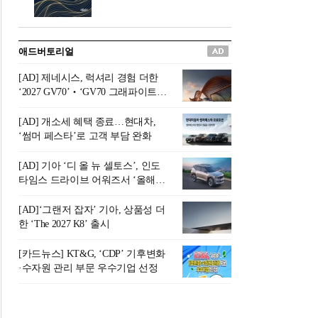
버려야 하는 곳'이라 묘사했다.
원칙으로 서다』를 펴냈다.정
오늘날 많은 이가 은퇴를 지옥
통 관료 출신으로 한국 금융의
이라 부르며 절망하지만, 김경
주요 변곡점마다 중요한 역할
애드버토리얼
록 고문은 새로운 시각을 제시
을 하고 금융 경영인으로서 큰
한다. 은퇴 후 60대를 전후한 1
족적을 남긴 김 전 회장이 후배
[AD] 제네시스, 럭셔리 경험 더한
0년의 과도기는 지옥이 아니라
세대에게 전하는 삶의 조언을
‘2027 GV70’‧‘GV70 그래파이트’
정화와 성장의 공간인 ‘은퇴연
담은 인생 노트다.『물처럼 흐
출시
옥(Purgatory)’이라는 것이다.
르고 원칙으로 서다』는 단순
[AD] 개소세 혜택 종료…현대차,
연옥은 고통스럽지만 끝이 있
한 자서전을 넘어, 실패를 두려
‘썸머 페스타’로 고객 부담 완화
으며, 준비를 통해 천국으로 나
워하지 않는 용기와 자신에 대
아갈 수 있는 희망의 장소라고
한 믿음이 어떻게 삶을 풍요롭
[AD] 기아 ‘디 올 뉴 셀토스’, 인도
말한
게 만드는지를 보여주는 지혜
타임스 드라이브 어워즈서 ‘올해의
의 보고로 평가된다.김용환 전
SUV’ 선정
회장은 “인생의 목표가 크더라
[AD]‘그랜저 잡자’ 기아, 상품성 더
도 조급해하지 말고 작은 것부
한 ‘The 2027 K8’ 출시
터 하나 하나 성취해 나가
라”고 조언한다. 뼈아픈 실패
[카드뉴스] KT&G, ‘CDP’ 기후변화
조차 성공의 뼈대가 된다는 긍
·수자원 관리 부문 우수기업 선정
정적인 마음으로