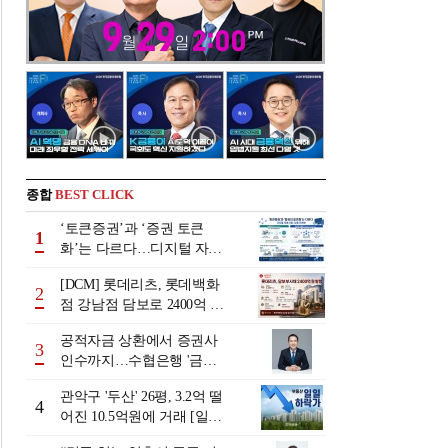
종합
BEST CLICK
‘토큰증권’과 ‘증권 토큰
1
화’는 다르다…디지털 자본
시장 다음 단계는
[DCM] 롯데리츠, 롯데백화
2
점 강남점 담보로 2400억 조
달…단기채 차환
공적자금 상환에서 증권사
3
인수까지…수협은행 '금융
그룹화' 25년 여정 [수협은
관악구 '두산' 26평, 3.2억 떨
행 금융그룹의 꿈①]
4
어진 10.5억원에 거래 [일일
하락가]