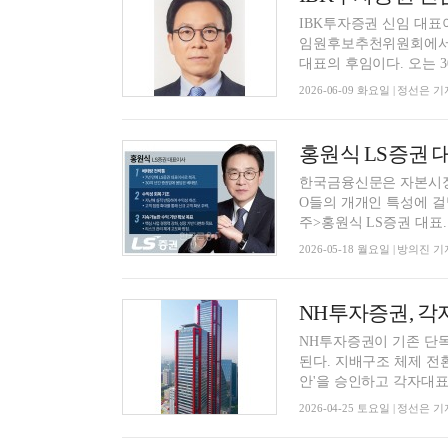
IBK투자증권 신임 대표이사로 최광진 경영
임원후보추천위원회에서 
대표의 후임이다. 오는 30
2026-06-09 화요일 | 정선은 기
한국금융신문은 자본시장
O들의 개개인 특성에 걸
주>홍원식 LS증권 대표..
2026-05-18 월요일 | 방의진 기
NH투자증권, 각
NH투자증권이 기존 단
된다. 지배구조 체제 전
안'을 승인하고 각자대표 
2026-04-25 토요일 | 정선은 기