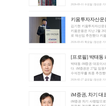
2026-03-11 수요일 | 정선은 기
키움투자자산운용
김기현 키움투자자산운용
키움운용은 지난 2월 2
로 재선임 추천했다.키움운
2026-03-05 목요일 | 정선은 기
박태동 iM증권 대표이사
다. iM증권은 27일 
수석전무를 최종 추천했다
2026-02-27 금요일 | 정선은 기
iM증권, 차기 대
iM증권 차기 사령탑으로