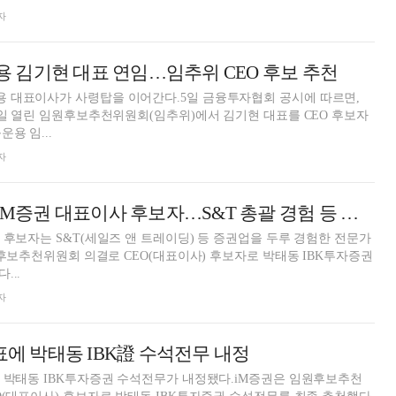
자
 김기현 대표 연임…임추위 CEO 후보 추천
 대표이사가 사령탑을 이어간다.5일 금융투자협회 공시에 따르면,
6일 열린 임원후보추천위원회(임추위)에서 김기현 대표를 CEO 후보자
용 임...
자
[프로필] 박태동 iM증권 대표이사 후보자…S&T 총괄 경험 등 증권업 전문가 영입
 후보자는 S&T(세일즈 앤 트레이딩) 등 증권업을 두루 경험한 전문가
임원후보추천위원회 의결로 CEO(대표이사) 후보자로 박태동 IBK투자증권
...
자
표에 박태동 IBK證 수석전무 내정
 박태동 IBK투자증권 수석전무가 내정됐다.iM증권은 임원후보추천