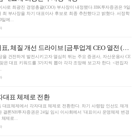
총괄(COO) 부사장이 내정됐다.IBK투자증권은 9일
최 부사장을 차기 대표이사 후보로 최종 추천했다고 밝혔다. 서정학
일에...
자
홍원식 LS증권 대표, 체질 개선 드라이브 [금투업계 CEO 열전 (47)]
을 건전하게 발전시키고자 열심히 뛰는 주요 증권사, 자산운용사 CE
맞은 대표 키워드를 3가지씩 뽑아 각각 조망해 보고자 한다. <편집자
.
자
자대표 체제로 전환
독 대표체제에서 각자대표 체제로 전환한다. 차기 사령탑 인선도 재개
환 결론NH투자증권은 24일 임시 이사회에서 '대표이사 운영체제 변경
체제로...
자