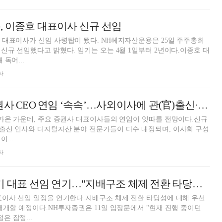
 이종호 대표이사 신규 선임
대표이사가 신임 사령탑이 됐다. NH헤지자산운용은 25일 주주총회
신규 선임했다고 밝혔다. 임기는 오는 4월 1일부터 2년이다.이종호 대
독어...
자
한투·미래 등 증권사 CEO 연임 ‘속속’…사외이사에 관(官)출신·디지털자산 전문가 배치 [2026 주총 미리보기]
가온 가운데, 주요 증권사 대표이사들의 연임이 잇따를 전망이다.신규
출신 인사와 디지털자산 분야 전문가들이 다수 내정되며, 이사회 구성
...
자
NH투자증권, 차기 대표 선임 연기…"지배구조 체제 전환 타당성 검토"
표이사 선임 일정을 연기한다.지배구조 체제 전환 타당성에 대해 우선
재개할 예정이다.NH투자증권은 11일 입장문에서 "현재 진행 중이던
 잠정...