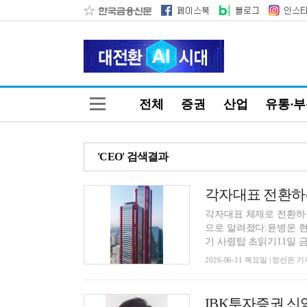
전체
증권
산업
유통·
'CEO' 검색결과
각자대표 체제로 전환하
으로 알려졌다.윤병운 현
기 사령탑 초읽기11일 금
2026-06-11 목요일 | 정선은 기
IBK투자증권 신