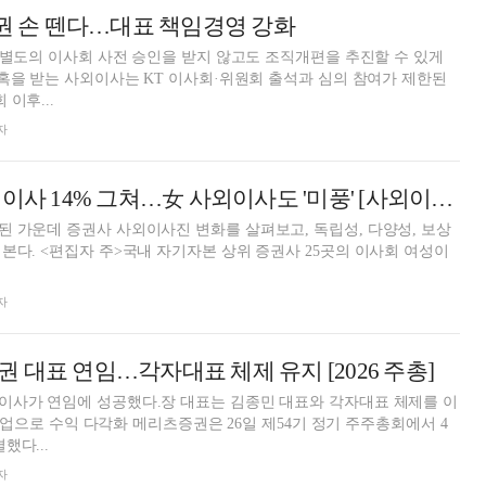
사권 손 뗀다…대표 책임경영 강화
가 별도의 이사회 사전 승인을 받지 않고도 조직개편을 추진할 수 있게
의혹을 받는 사외이사는 KT 이사회·위원회 출석과 심의 참여가 제한된
 이후...
자
톱25 증권사 여성이사 14% 그쳐…女 사외이사도 '미풍' [사외이사 줌人 (2)]
 가운데 증권사 사외이사진 변화를 살펴보고, 독립성, 다양성, 보상
본다. <편집자 주>국내 자기자본 상위 증권사 25곳의 이사회 여성이
자
 대표 연임…각자대표 체제 유지 [2026 주총]
이사가 연임에 성공했다.장 대표는 김종민 대표와 각자대표 체제를 이
 신사업으로 수익 다각화 메리츠증권은 26일 제54기 정기 주주총회에서 4
했다...
자