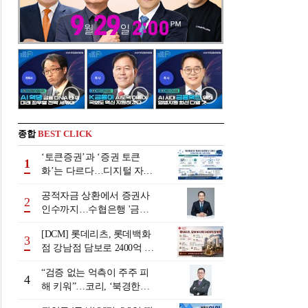
종합
BEST CLICK
‘토큰증권’과 ‘증권 토큰
1
화’는 다르다…디지털 자본
시장 다음 단계는
공적자금 상환에서 증권사
2
인수까지…수협은행 '금융
그룹화' 25년 여정 [수협은
[DCM] 롯데리츠, 롯데백화
행 금융그룹의 꿈①]
3
점 강남점 담보로 2400억 조
달…단기채 차환
“검증 없는 억측이 주주 피
4
해 키워”…코리, ‘북경한미
미수채권 논란’ 정면 반박