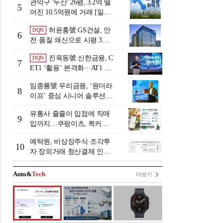
관악구 '두산' 26평, 3.2억 떨
5
어진 10.5억원에 거래 [일일
하락가]
허윤홍號 GS건설, 안
DQN
6
전·품질 쇄신으로 시평 3위
탈환
진옥동號 신한금융, C
DQN
7
ET1 ‘활용’ 본격화···AT1 늘
린 이유는 [Capital Quality Re
임종룡號 우리금융, ‘원더라
view]
8
이프’ 중심 시니어 솔루션
확대…계열사 시너지 '관건'
유통사 줄줄이 입점에 직매
[금융 시니어 비즈니스 돋보
9
입까지…쿠팡이츠, 퀵커머
기]
스 판 키운다
예탁원, 비상장주식·조각투
10
자 장외거래 청산결제 인프
라 구축 착수
Auto&
Tech
더보기