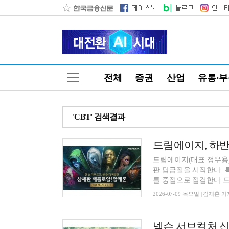
전체
증권
산업
유통·
'CBT' 검색결과
드림에이지, 하반
드림에이지(대표 정우용)
판 담금질을 시작한다. 
를 중점으로 점검한다.드림
2026-07-09 목요일 | 김재훈 기
넥슨 서브컬처 신작