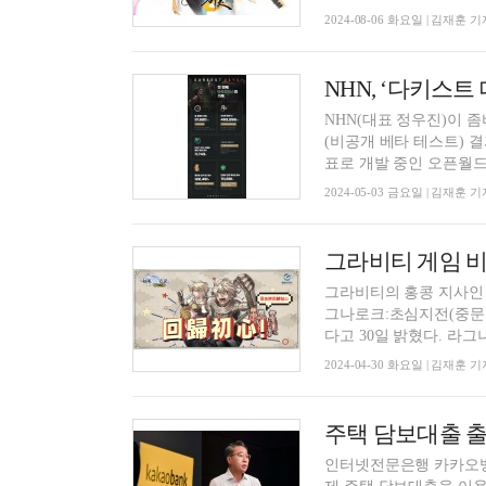
2024-08-06 화요일 | 김재훈 기
NHN, ‘다키스트
NHN(대표 정우진)이 좀비
(비공개 베타 테스트) 결과를 3일 공개했다. 다키스트
표로 개발 중인 오픈월드 
2024-05-03 금요일 | 김재훈 기
그라비티의 홍콩 지사인 
그나로크:초심지전(중문명
다고 30일 밝
2024-04-30 화요일 | 김재훈 기
인터넷전문은행 카카오뱅크