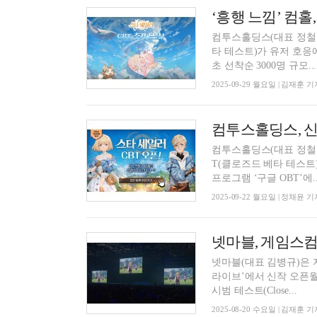
‘흥행 느낌’ 컴홀
컴투스홀딩스(대표 정철호)는
타 테스트)가 유저 호응에 참
초 선착순 3000명 규모...
2025-09-29 월요일 | 김재훈 기
컴투스홀딩스, 신
컴투스홀딩스(대표 정철호)는
T(클로즈드 베타 테스트
프로그램 ‘구글 OBT’에..
2025-09-22 월요일 | 정채윤 기
넷마블, 게임스컴
넷마블(대표 김병규)은 지
라이브’에서 신작 오픈월드 
시범 테스트(Close...
2025-08-20 수요일 | 김재훈 기