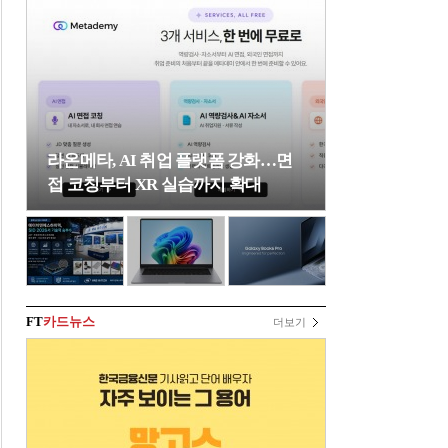
라온메타, AI 취업 플랫폼 강화…면
접 코칭부터 XR 실습까지 확대
FT
카드뉴스
더보기