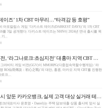
자
 데이즈’ 1차 CBT 마무리…“타격감 등 호평”
 아포칼립스 게임 ‘다키스트 데이즈(DARKEST DAYS)’의 1차 CBT
 데이즈는 NHN이 2024년 연내 출시를 목
기...
자
그라비티 게임 비전, ‘라그나로크:초심지전’ 대홍마 지역 CBT 실시
그라비티 게임 비전(GGV)이 MMORPG(다중접속역할수행게임) ‘라
 RO仙境傳說：初心之戰)’의 대만, 홍콩, 마카오 지역 CBT를 진행한
혔다. 라그나로크...
자
주택 담보대출 출시 앞둔 카카오뱅크, 실제 고객 대상 실거래 테스트 나서
(대표이사 윤호영‧Daniel)는 주택 담보대출 상품 출시에 앞서 실