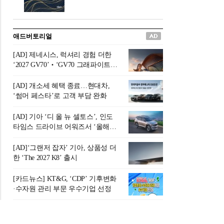
버려야 하는 곳'이라 묘사했다.
원칙으로 서다』를 펴냈다.정
오늘날 많은 이가 은퇴를 지옥
통 관료 출신으로 한국 금융의
이라 부르며 절망하지만, 김경
주요 변곡점마다 중요한 역할
애드버토리얼
록 고문은 새로운 시각을 제시
을 하고 금융 경영인으로서 큰
한다. 은퇴 후 60대를 전후한 1
족적을 남긴 김 전 회장이 후배
[AD] 제네시스, 럭셔리 경험 더한
0년의 과도기는 지옥이 아니라
세대에게 전하는 삶의 조언을
‘2027 GV70’‧‘GV70 그래파이트’
정화와 성장의 공간인 ‘은퇴연
담은 인생 노트다.『물처럼 흐
출시
옥(Purgatory)’이라는 것이다.
르고 원칙으로 서다』는 단순
[AD] 개소세 혜택 종료…현대차,
연옥은 고통스럽지만 끝이 있
한 자서전을 넘어, 실패를 두려
‘썸머 페스타’로 고객 부담 완화
으며, 준비를 통해 천국으로 나
워하지 않는 용기와 자신에 대
아갈 수 있는 희망의 장소라고
한 믿음이 어떻게 삶을 풍요롭
[AD] 기아 ‘디 올 뉴 셀토스’, 인도
말한
게 만드는지를 보여주는 지혜
타임스 드라이브 어워즈서 ‘올해의
의 보고로 평가된다.김용환 전
SUV’ 선정
회장은 “인생의 목표가 크더라
[AD]‘그랜저 잡자’ 기아, 상품성 더
도 조급해하지 말고 작은 것부
한 ‘The 2027 K8’ 출시
터 하나 하나 성취해 나가
라”고 조언한다. 뼈아픈 실패
[카드뉴스] KT&G, ‘CDP’ 기후변화
조차 성공의 뼈대가 된다는 긍
·수자원 관리 부문 우수기업 선정
정적인 마음으로