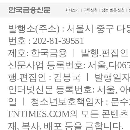
회사소개
구독신청
정정·반론 신청
발행소(주소) : 서울시 중구 
번호 : 202-81-39551
제호: 한국금융 ㅣ 발행.편집인 : 
신문사업 등록번호: 서울,다0655
행.편집인 : 김봉국 ㅣ 발행일자:
인터넷신문 등록번호: 서울, 아03
일 ㅣ 청소년보호책임자 : 문수
FNTIMES.COM의 모든 콘텐
재, 복사, 배포 등을 금합니다.