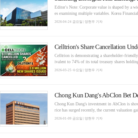
Editor's Note: Corporate value is shaped by a wi
es examining multiple variables. Korea Financial
2026-04-24 금요일 | 양현우 기자
Celltrion is demonstrating a shareholder-friendly
ivalent to 74% of its total treasury shares holdin
2026-03-25 수요일 | 양현우 기자
Chong Kun Dang's AbClon Bet Del
Chong Kun Dang's investment in AbClon is showi
rice has surged recently, the current valuation ga
2026-01-09 금요일 | 양현우 기자