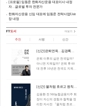
[프로필] 임동준 한화자산운용 대표이사 내정
자…글로벌 투자 전문가
한화자산운용 신임 대표에 임동준 전략사업Unit
장 내정
FT
도서
더보기
추천
서평
신간
[신간]은퇴연옥…김경록의 은퇴 후 삶의 나침반
은퇴 이후의 삶은 천국일까?
아니면 지옥일까? 은퇴 후 60
대 전후 10년은 천국도 지옥도
아닌 '연옥'이라 개념이 등장해
화제를 모으고 있다.투자 전문
가이자 은퇴연구소장으로서의
[신간] 물처럼 흐르고 원칙으로 서다…김용환의 통찰을 담다
은퇴 설계를 가이드해 온 김경
록 옵투스자산운용의 고문이
김용환 전 NH농협금융지주 회
신간 『은퇴연옥』을 내놓았
장이 자신의 경험과 철학을 정
다.단테는 지옥을 '모든 희망을
리한 자서전 『물처럼 흐르고