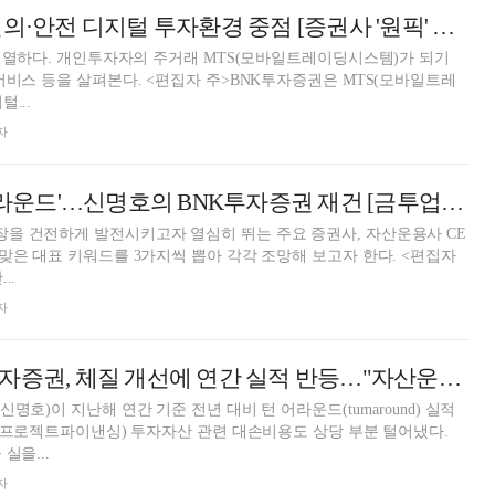
BNK투자증권, 편의·안전 디지털 투자환경 중점 [증권사 '원픽' MTS 대전]
 치열하다. 개인투자자의 주거래 MTS(모바일트레이딩시스템)가 되기
서비스 등을 살펴본다. <편집자 주>BNK투자증권은 MTS(모바일트레
...
자
PF 터널 끝 '턴어라운드'…신명호의 BNK투자증권 재건 [금투업계 CEO열전 (44)]
을 건전하게 발전시키고자 열심히 뛰는 주요 증권사, 자산운용사 CE
맞은 대표 키워드를 3가지씩 뽑아 각각 조망해 보고자 한다. <편집자
..
자
신명호號 BNK투자증권, 체질 개선에 연간 실적 반등…"자산운용·IB 등 수익 증대 중점" [금융사 2025 실적]
명호)이 지난해 연간 기준 전년 대비 턴 어라운드(turnaround) 실적
F(프로젝트파이낸싱) 투자자산 관련 대손비용도 상당 부분 털어냈다.
실을...
자