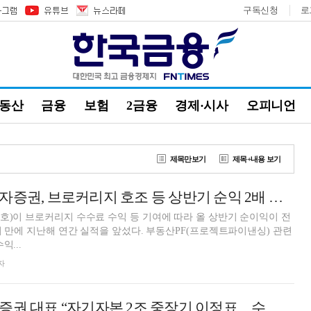
구독신청
로
부동산
금융
보험
2금융
경제·시사
오피니언
제목만보기
제목+내용 보기
신명호號 BNK투자증권, 브로커리지 호조 등 상반기 순익 2배 증가…충당금 전입액↓ [금융사 2026 상반기 실적]
호)이 브로커리지 수수료 수익 등 기여에 따라 올 상반기 순이익이 전
반기 만에 지난해 연간 실적을 앞섰다. 부동산PF(프로젝트파이낸싱) 관련
익...
자
신명호 BNK투자증권 대표 “자기자본 2조 중장기 이정표…수익 역량 극대화”