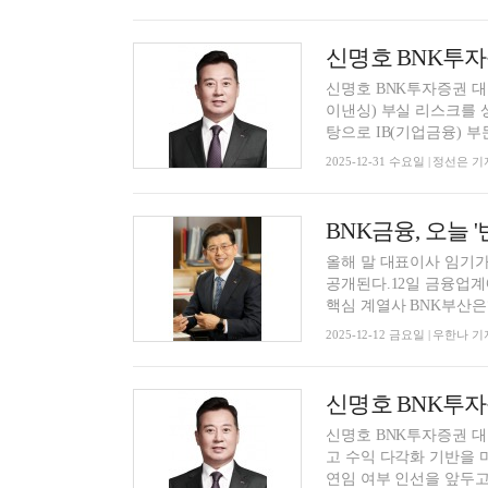
신명호 BNK투자증권 대
이낸싱) 부실 리스크를
탕으로 IB(기업금융) 부문 
2025-12-31 수요일 | 정선은 기
올해 말 대표이사 임기가
공개된다.12일 금융업
핵심 계열사 BNK부산은행
2025-12-12 금요일 | 우한나 기
신명호 BNK투자증권 대
고 수익 다각화 기반을 
연임 여부 인선을 앞두고 