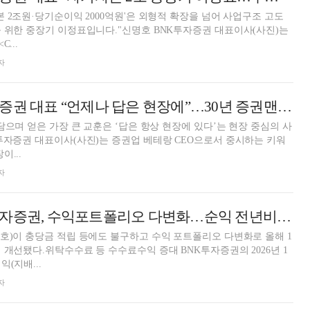
본 2조원·당기순이익 2000억원'은 외형적 확장을 넘어 사업구조 고도
 위한 중장기 이정표입니다."신명호 BNK투자증권 대표이사(사진)는
...
자
신명호 BNK투자증권 대표 “언제나 답은 현장에”…30년 증권맨의 키워드
담으며 얻은 가장 큰 교훈은 ‘답은 항상 현장에 있다’는 현장 중심의 사
투자증권 대표이사(사진)는 증권업 베테랑 CEO으로서 중시하는 키워
이...
자
신명호號 BNK투자증권, 수익포트폴리오 다변화…순익 전년비 63%↑[금융사 2026 1분기 실적]
호)이 충당금 적립 등에도 불구하고 수익 포트폴리오 다변화로 올해 1
 개선됐다.위탁수수료 등 수수료수익 증대 BNK투자증권의 2026년 1
(지배...
자