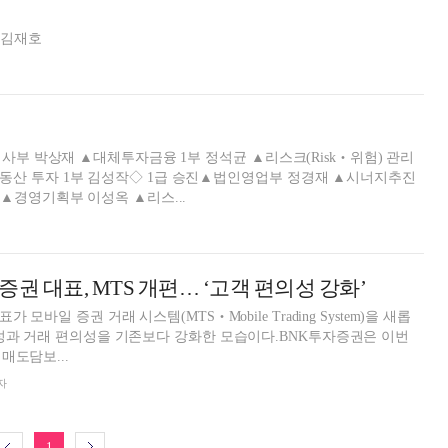
 김재호
검사부 박상재 ▲대체투자금융 1부 정석균 ▲리스크(Risk‧위험) 관리
동산 투자 1부 김성작◇ 1급 승진▲법인영업부 정경재 ▲시너지추진
▲경영기획부 이성옥 ▲리스...
권 대표, MTS 개편… ‘고객 편의성 강화’
 모바일 증권 거래 시스템(MTS‧Mobile Trading System)을 새롭
성과 거래 편의성을 기존보다 강화한 모습이다.BNK투자증권은 이번
매도담보...
자
1