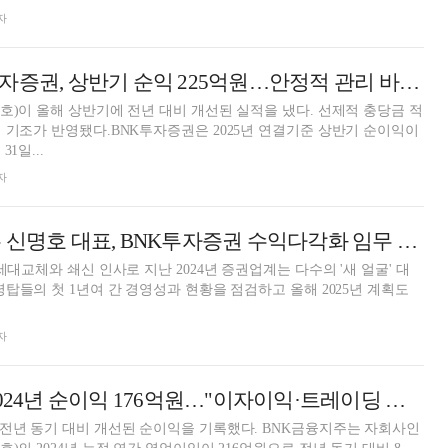
자
신명호號 BNK투자증권, 상반기 순익 225억원…안정적 관리 바탕 전년비 213%↑ [금융사 2025 상반기 실적]
호)이 올해 상반기에 전년 대비 개선된 실적을 냈다. 선제적 충당금 적
 기조가 반영됐다.BNK투자증권은 2025년 연결기준 상반기 순이익이
1일...
자
체질개선 힘 싣는 신명호 대표, BNK투자증권 수익다각화 임무 [새 바람 1년, 증권사 CEO 평가 (10) 끝]
세대교체와 쇄신 인사로 지난 2024년 증권업계는 다수의 '새 얼굴' 대
령탑들의 첫 1년여 간 경영성과 현황을 점검하고 올해 2025년 계획도
.
자
BNK투자증권, 2024년 순이익 176억원…"이자이익·트레이딩 수익 기여" [금융사 2024 실적]
전년 동기 대비 개선된 순이익을 기록했다. BNK금융지주는 자회사인