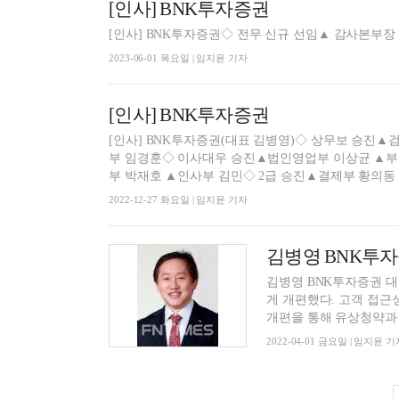
[인사] BNK투자증권
[인사] BNK투자증권◇ 전무 신규 선임▲ 감사본부장
2023-06-01 목요일 | 임지윤 기자
[인사] BNK투자증권
[인사] BNK투자증권(대표 김병영)◇ 상무보 승진▲
부 임경훈◇ 이사대우 승진▲법인영업부 이상균 ▲부
부 박재호 ▲인사부 김민◇ 2급 승진▲결제부 황의동 
2022-12-27 화요일 | 임지윤 기자
김병영 BNK투자증
김병영 BNK투자증권 대표가
게 개편했다. 고객 접근
개편을 통해 유상청약과 
2022-04-01 금요일 | 임지윤 기