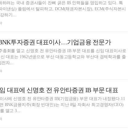
강화하려는 국내 증권사들이 잔뼈 굵은 IB 인력들을 영입하고 있다. 특
트파이낸싱) 쏠림에서 탈피하고, DCM(채권자본시장), ECM(주식자본시
강하기...
자
호 BNK투자증권 대표이사…기업금융 전문가
총회를 열고 신명호 전 유안타증권 IB 부문 대표를 신임 대표이사로
.신 대표는 1962년생으로 부산 대동고등학교와 부산대 경제학과를 졸
전자...
자
임 대표에 신명호 전 유안타증권 IB 부문 대표
이사에 신명호 전 유안타증권 IB(기업금융) 부문 대표가 내정됐다.11
 BNK금융지주(회장 빈대인)는 지난 8일 자회사 최고경영자(CEO)
열고 3...
자