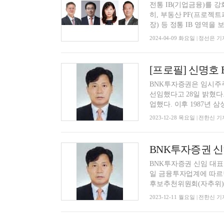
전통 IB(기업금융)를 
히, 부동산 PF(프로젝
장) 등 정통 IB 영역을 보
2024-04-09 화요일 | 정선은 기
[프로필] 신명
BNK투자증권은 임시주주
선임했다고 28일 밝혔다
업했다. 이후 1987년 삼성
2023-12-28 목요일 | 전한신 기
BNK투자증권 신
BNK투자증권 신임 대표
일 금융투자업계에 따르면
후보추천위원회(자추위)를 
2023-12-11 월요일 | 전한신 기