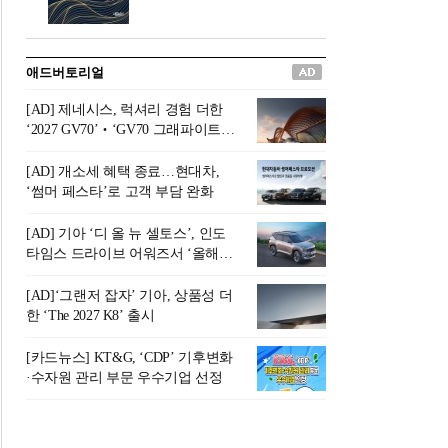
버려야 하는 곳'이라 묘사했다.
원칙으로 서다』를 펴냈다.정
오늘날 많은 이가 은퇴를 지옥
통 관료 출신으로 한국 금융의
이라 부르며 절망하지만, 김경
주요 변곡점마다 중요한 역할
애드버토리얼
록 고문은 새로운 시각을 제시
을 하고 금융 경영인으로서 큰
한다. 은퇴 후 60대를 전후한 1
족적을 남긴 김 전 회장이 후배
[AD] 제네시스, 럭셔리 경험 더한
0년의 과도기는 지옥이 아니라
세대에게 전하는 삶의 조언을
‘2027 GV70’‧‘GV70 그래파이트’
정화와 성장의 공간인 ‘은퇴연
담은 인생 노트다.『물처럼 흐
출시
옥(Purgatory)’이라는 것이다.
르고 원칙으로 서다』는 단순
[AD] 개소세 혜택 종료…현대차,
연옥은 고통스럽지만 끝이 있
한 자서전을 넘어, 실패를 두려
‘썸머 페스타’로 고객 부담 완화
으며, 준비를 통해 천국으로 나
워하지 않는 용기와 자신에 대
아갈 수 있는 희망의 장소라고
한 믿음이 어떻게 삶을 풍요롭
[AD] 기아 ‘디 올 뉴 셀토스’, 인도
말한
게 만드는지를 보여주는 지혜
타임스 드라이브 어워즈서 ‘올해의
의 보고로 평가된다.김용환 전
SUV’ 선정
회장은 “인생의 목표가 크더라
[AD]‘그랜저 잡자’ 기아, 상품성 더
도 조급해하지 말고 작은 것부
한 ‘The 2027 K8’ 출시
터 하나 하나 성취해 나가
라”고 조언한다. 뼈아픈 실패
[카드뉴스] KT&G, ‘CDP’ 기후변화
조차 성공의 뼈대가 된다는 긍
·수자원 관리 부문 우수기업 선정
정적인 마음으로