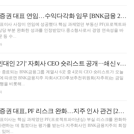
신명호 BNK투자증권 대표 연임…수익다각화 임무 [BNK금융 2026 자회사 CEO 인사]
표이사 사장이 연임에 성공했다.핵심 과제였던 부동산 PF(프로젝트파
 상당 부분 완화한 성과를 인정받았다.중소형사로서 경영 연속성을 바
등 수...
자
BNK금융, 오늘 '빈대인 2기' 자회사 CEO 숏리스트 공개···쇄신 vs 안정 '기로' [BNK금융 2026 자회사 CEO 인사]
 종료되는 BNK금융그룹 계열사 6곳 중 4곳의 CEO 숏리스트가 오늘
계에 따르면 BNK금융지주 자회사CEO후보추천위원회(자추위)는 금일
을 비롯해...
자
신명호 BNK투자증권 대표, PF 리스크 완화…지주 인사 관건 [2025 CEO 인사 전망- BNK금융]
표이사는 핵심 과제였던 PF(프로젝트파이낸싱) 부실 리스크를 완화하
마련하는 데 힘썼다는 평가를 받는다.지주회사인 BNK금융지주의 회장
있어...