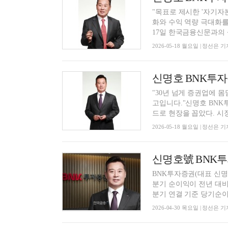
"목표로 제시한 '자기자
화와 수익 역량 극대화를
17일 한국금융신문과의 <C
2026-05-18 월요일 | 정선은 기
"30년 넘게 증권업에 몸
고입니다."신명호 BNK
드로 현장을 꼽았다. 시장
2026-05-18 월요일 | 정선은 기
BNK투자증권(대표 신명
분기 순이익이 전년 대비
분기 연결 기준 당기순이익
2026-04-30 목요일 | 정선은 기