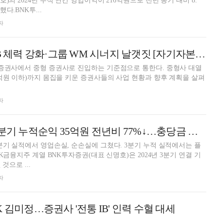
)의 2024년 누적 연간 영업이익이 216억원으로 전년 동기 대비 8.
다.BNK투...
자
BNK투자증권, IB 체력 강화·그룹 WM 시너지 날갯짓 [자기자본 1조 중형사가 뛴다 (2)]
 증권사에서 중형 증권사로 진입하는 기준점으로 통한다. 중형사 대열
0억원 이하)까지 몸집을 키운 증권사들의 사업 현황과 향후 계획을 살펴
자
BNK투자증권, 3분기 누적순익 35억원 전년비 77%↓…충당금 적립 [금융사 2024 3분기 실적]
분기 실적에서 영업손실, 순손실에 그쳤다. 3분기 누적 실적에서는 플
NK금융지주 계열 BNK투자증권(대표 신명호)은 2024년 3분기 연결 기
것으로 ...
자
 김미정…증권사 '전통 IB' 인력 수혈 대세