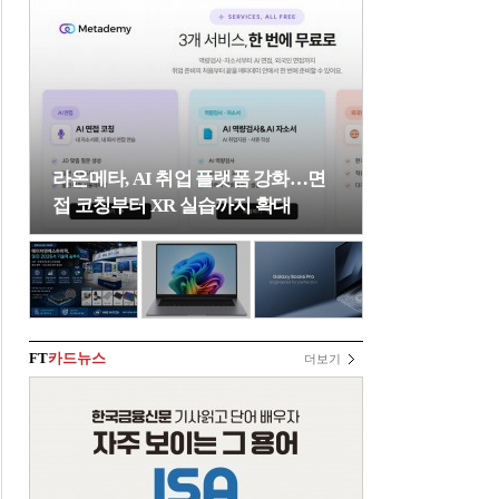
라온메타, AI 취업 플랫폼 강화…면
접 코칭부터 XR 실습까지 확대
FT
카드뉴스
더보기