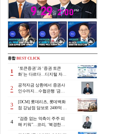
종합
BEST CLICK
‘토큰증권’과 ‘증권 토큰
1
화’는 다르다…디지털 자본
시장 다음 단계는
공적자금 상환에서 증권사
2
인수까지…수협은행 '금융
그룹화' 25년 여정 [수협은
[DCM] 롯데리츠, 롯데백화
행 금융그룹의 꿈①]
3
점 강남점 담보로 2400억 조
달…단기채 차환
“검증 없는 억측이 주주 피
4
해 키워”…코리, ‘북경한미
미수채권 논란’ 정면 반박