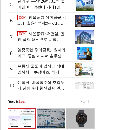
관악구 '두산' 26평, 3.2억 떨
5
어진 10.5억원에 거래 [일일
하락가]
진옥동號 신한금융, C
DQN
6
ET1 ‘활용’ 본격화···AT1 늘
린 이유는 [Capital Quality Re
허윤홍號 GS건설, 안
DQN
view]
7
전·품질 쇄신으로 시평 3위
탈환
임종룡號 우리금융, ‘원더라
8
이프’ 중심 시니어 솔루션
확대…계열사 시너지 '관건'
유통사 줄줄이 입점에 직매
[금융 시니어 비즈니스 돋보
9
입까지…쿠팡이츠, 퀵커머
기]
스 판 키운다
예탁원, 비상장주식·조각투
10
자 장외거래 청산결제 인프
라 구축 착수
Auto&
Tech
더보기