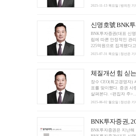
2025-11-13 목요일 | 방의진 기
BNK투자증권(대표 신명
립에 따른 안정적인 관리
225억원으로 집계됐다고 3
2025-07-31 목요일 | 정선은 기
장수 CEO(최고경영자) 
표를 맞이했다. 증권 사
살펴본다. <편집자 주>..
2025-06-02 월요일 | 정선은 기
BNK투자증권은 지난해 