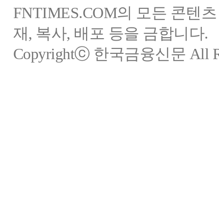
FNTIMES.COM의 모든 콘텐
재, 복사, 배포 등을 금합니다.
Copyrightⓒ 한국금융신문 All Rig