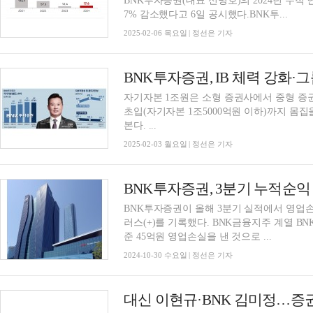
BNK투자증권(대표 신명호)의 2024년 누적 
7% 감소했다고 6일 공시했다.BNK투...
2025-02-06 목요일 | 정선은 기자
자기자본 1조원은 소형 증권사에서 중형 증
초입(자기자본 1조5000억원 이하)까지 몸
본다. ...
2025-02-03 월요일 | 정선은 기자
BNK투자증권이 올해 3분기 실적에서 영업손
러스(+)를 기록했다. BNK금융지주 계열 BN
준 45억원 영업손실을 낸 것으로 ...
2024-10-30 수요일 | 정선은 기자
대신 이현규·BNK 김미정…증권사