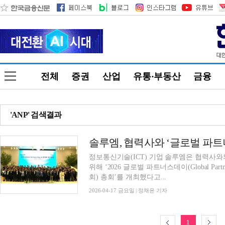
전체
증권
산업
유통·부동산
금융
'ANP' 검색결과
정보통신기술(ICT) 기업 솔루엠은 협력사
위해 ‘2026 글로벌 파트너스데이(Global Pa
회) 총회’를 개최했다고...
2026-04-17 금요일 | 정채윤 기자
1