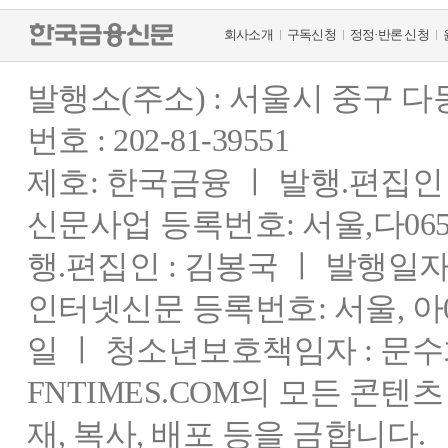
회사소개
구독신청
정정·반론 신청
발행소(주소) : 서울시 중구 
번호 : 202-81-39551
제호: 한국금융 ㅣ 발행.편집인 : 
신문사업 등록번호: 서울,다0655
행.편집인 : 김봉국 ㅣ 발행일자:
인터넷신문 등록번호: 서울, 아03
일 ㅣ 청소년보호책임자 : 문수
FNTIMES.COM의 모든 콘텐
재, 복사, 배포 등을 금합니다.