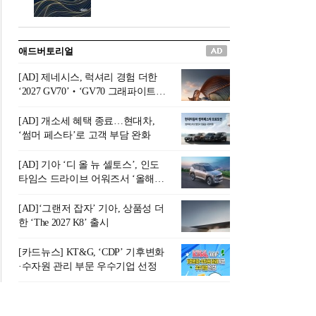
버려야 하는 곳'이라 묘사했다.
원칙으로 서다』를 펴냈다.정
오늘날 많은 이가 은퇴를 지옥
통 관료 출신으로 한국 금융의
이라 부르며 절망하지만, 김경
주요 변곡점마다 중요한 역할
애드버토리얼
록 고문은 새로운 시각을 제시
을 하고 금융 경영인으로서 큰
한다. 은퇴 후 60대를 전후한 1
족적을 남긴 김 전 회장이 후배
[AD] 제네시스, 럭셔리 경험 더한
0년의 과도기는 지옥이 아니라
세대에게 전하는 삶의 조언을
‘2027 GV70’‧‘GV70 그래파이트’
정화와 성장의 공간인 ‘은퇴연
담은 인생 노트다.『물처럼 흐
출시
옥(Purgatory)’이라는 것이다.
르고 원칙으로 서다』는 단순
[AD] 개소세 혜택 종료…현대차,
연옥은 고통스럽지만 끝이 있
한 자서전을 넘어, 실패를 두려
‘썸머 페스타’로 고객 부담 완화
으며, 준비를 통해 천국으로 나
워하지 않는 용기와 자신에 대
아갈 수 있는 희망의 장소라고
한 믿음이 어떻게 삶을 풍요롭
[AD] 기아 ‘디 올 뉴 셀토스’, 인도
말한
게 만드는지를 보여주는 지혜
타임스 드라이브 어워즈서 ‘올해의
의 보고로 평가된다.김용환 전
SUV’ 선정
회장은 “인생의 목표가 크더라
[AD]‘그랜저 잡자’ 기아, 상품성 더
도 조급해하지 말고 작은 것부
한 ‘The 2027 K8’ 출시
터 하나 하나 성취해 나가
라”고 조언한다. 뼈아픈 실패
[카드뉴스] KT&G, ‘CDP’ 기후변화
조차 성공의 뼈대가 된다는 긍
·수자원 관리 부문 우수기업 선정
정적인 마음으로