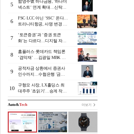
함영주號 하나금융, '하나더
5
넥스트‘ 연계 확대…신탁수
수료 2배 증가 효과 [금융 시
FSC·LCC 아닌 ‘SSC’ 온다…
니어 비즈니스 돋보기]
6
트리니티항공, 사명 변경 넘
어 사업모델 전환 선언
‘토큰증권’과 ‘증권 토큰
7
화’는 다르다…디지털 자본
시장 다음 단계는
홈플러스·롯데카드 책임론
8
‘겹악재’ …김광일 MBK 부
회장 부담 커지나
공적자금 상환에서 증권사
9
인수까지…수협은행 '금융
그룹화' 25년 여정 [수협은
구형모 사장, LX홀딩스 최
행 금융그룹의 꿈①]
10
대주주 '초읽기'…승계 작업
막바지?
Auto&
Tech
더보기