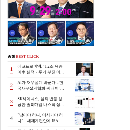
종합
BEST CLICK
에코프로비엠, ‘1.2조 유증’
1
이후 실적‧주가 부진 어쩌
나
AI가 재무설계 바꾼다…한
2
국재무설계협회·쿼터백 '베
러웰스'로 생태계 구축
SK하이닉스, 실적 반등 성
3
공한 솔리다임 나스닥 상장
검토
"남아야 하나, 이사가야 하
4
나"…세제개편안에 ISA 투
자자 셈법 복잡