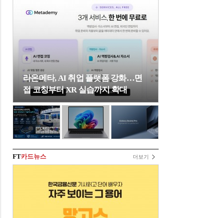
라온메타, AI 취업 플랫폼 강화…면
접 코칭부터 XR 실습까지 확대
FT
카드뉴스
더보기