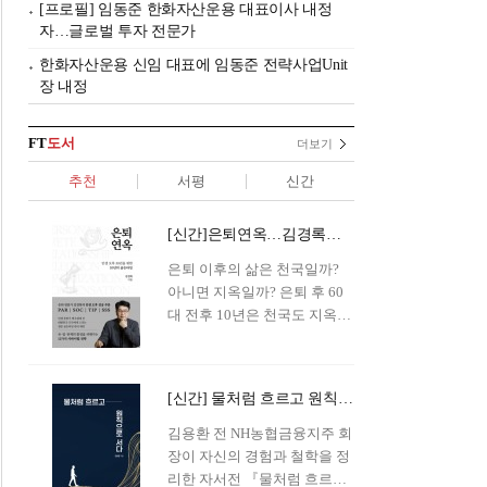
[프로필] 임동준 한화자산운용 대표이사 내정
자…글로벌 투자 전문가
한화자산운용 신임 대표에 임동준 전략사업Unit
장 내정
FT
도서
더보기
추천
서평
신간
[신간]은퇴연옥…김경록의 은퇴 후 삶의 나침반
은퇴 이후의 삶은 천국일까?
아니면 지옥일까? 은퇴 후 60
대 전후 10년은 천국도 지옥도
아닌 '연옥'이라 개념이 등장해
화제를 모으고 있다.투자 전문
가이자 은퇴연구소장으로서의
[신간] 물처럼 흐르고 원칙으로 서다…김용환의 통찰을 담다
은퇴 설계를 가이드해 온 김경
록 옵투스자산운용의 고문이
김용환 전 NH농협금융지주 회
신간 『은퇴연옥』을 내놓았
장이 자신의 경험과 철학을 정
다.단테는 지옥을 '모든 희망을
리한 자서전 『물처럼 흐르고