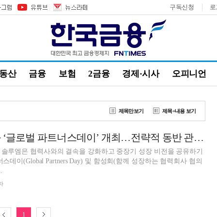
구독신청
로
부동산
금융
보험
2금융
경제·시사
오피니언
제목만보기
제목+내용 보기
솔루엠, 협력사와 ‘글로벌 파트너스데이’ 개최…전략적 동반 관계 강화
업 솔루엠은 협력사와의 결속을 강화하고 중장기 성장 비전을 공유하기
스데이(Global Partners Day) 및 함성회(함께 성장하는 협력회사 협의
.
자
1