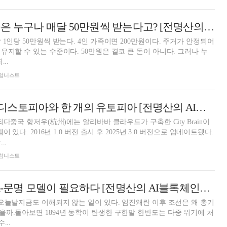
이 도시의 시민들은 누구나 매달 50만원씩 받는다고? [전명산의 AI블록체인도시 이야기⑦]
1인당 50만원씩 받는다. 4인 가족이면 200만원이다. 주거가 안정되어
유지할 수 있는 수준이다. 50만원은 결코 큰 돈이 아니다. 그러나 누
..
 칼럼니스트
AI 시대, 세 개의 디스토피아와 한 개의 유토피아 [전명산의 AI블록체인도시 이야기⑥]
되다중국 항저우(杭州)에는 알리바바 클라우드가 구축한 City Brain이
이 있다. 2016년 1.0 버전 출시 후 2025년 3.0 버전으로 업데이트됐다.
..
 칼럼니스트
AI 시대를 위한 K-문명 모델이 필요하다 [전명산의 AI블록체인도시 이야기⑤]
 오늘날지금도 이해되지 않는 일이 있다. 임진왜란 이후 조선은 왜 총기
까.돌아보면 1894년 동학이 탄생한 구한말 한반도는 다중 위기에 처
...