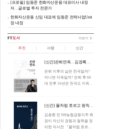
[프로필] 임동준 한화자산운용 대표이사 내정
자…글로벌 투자 전문가
한화자산운용 신임 대표에 임동준 전략사업Unit
장 내정
FT
도서
더보기
추천
서평
신간
[신간]은퇴연옥…김경록의 은퇴 후 삶의 나침반
은퇴 이후의 삶은 천국일까?
아니면 지옥일까? 은퇴 후 60
대 전후 10년은 천국도 지옥도
아닌 '연옥'이라 개념이 등장해
화제를 모으고 있다.투자 전문
가이자 은퇴연구소장으로서의
[신간] 물처럼 흐르고 원칙으로 서다…김용환의 통찰을 담다
은퇴 설계를 가이드해 온 김경
록 옵투스자산운용의 고문이
김용환 전 NH농협금융지주 회
신간 『은퇴연옥』을 내놓았
장이 자신의 경험과 철학을 정
다.단테는 지옥을 '모든 희망을
리한 자서전 『물처럼 흐르고