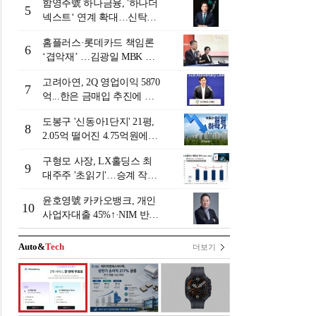
함영주號 하나금융, '하나더
5
넥스트‘ 연계 확대…신탁수
수료 2배 증가 효과 [금융 시
홈플러스·롯데카드 책임론
니어 비즈니스 돋보기]
6
‘겹악재’ …김광일 MBK 부
회장 부담 커지나
고려아연, 2Q 영업이익 5870
7
억...한은 금매입 추진에 주
가 상승세
도봉구 '신동아1단지' 21평,
8
2.05억 떨어진 4.75억원에
거래 [일일 하락가]
구형모 사장, LX홀딩스 최
9
대주주 '초읽기'…승계 작업
막바지?
윤호영號 카카오뱅크, 개인
10
사업자대출 45%↑·NIM 반
등…플랫폼 수익화 '과제' [2
026 금융사 상반기 실적]
Auto&
Tech
더보기