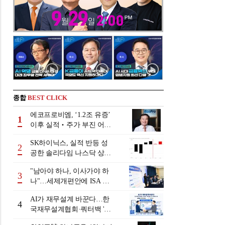
종합
BEST CLICK
에코프로비엠, ‘1.2조 유증’
1
이후 실적‧주가 부진 어쩌
나
SK하이닉스, 실적 반등 성
2
공한 솔리다임 나스닥 상장
검토
"남아야 하나, 이사가야 하
3
나"…세제개편안에 ISA 투
자자 셈법 복잡
AI가 재무설계 바꾼다…한
4
국재무설계협회·쿼터백 '베
러웰스'로 생태계 구축