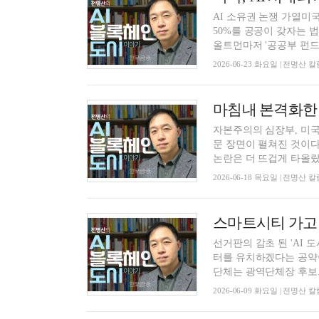
AI 소유권 논쟁 가열미국
50%를 공공이 갖자는 
올트먼마저 '공공부 펀드'.
2026-06-23 화요일 | 전명산
자본주의의 심장부, 미국에
문 장면이 펼쳐진 것이다
논란은 더 뜨겁게 타올랐다
2026-06-18 목요일 | 전명산
선거판의 감초 된 'AI 
터를 유치하겠다는 공약이
단체는 광역단체장 후보..
2026-06-09 화요일 | 전명산