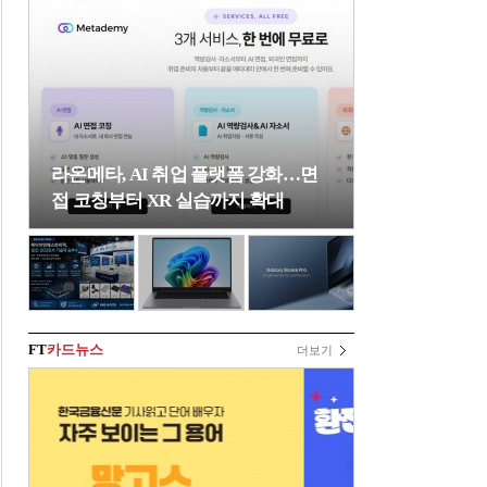
라온메타, AI 취업 플랫폼 강화…면
접 코칭부터 XR 실습까지 확대
FT
카드뉴스
더보기