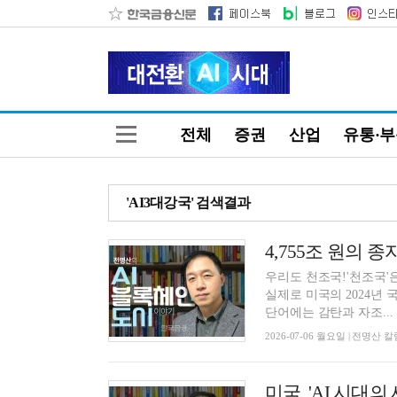
전체
증권
산업
유통·
'AI3대강국' 검색결과
우리도 천조국!'천조국'은
실제로 미국의 2024년 국
단어에는 감탄과 자조...
2026-07-06 월요일 | 전명산