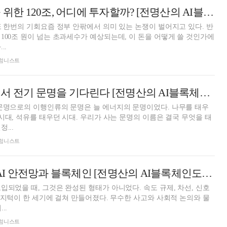
AI 인프라 구축을 위한 120조, 어디에 투자할까? [전명산의 AI블록체인도시 이야기⑩]
또 한번의 기회요즘 정부 안팎에서 의미 있는 논쟁이 벌어지고 있다. 반
100조 원이 넘는 초과세수가 예상되는데, 이 돈을 어떻게 쓸 것인가에
..
 칼럼니스트
석유 문명의 끝에서 전기 문명을 기다린다 [전명산의 AI블록체인도시 이야기⑨]
문명으로의 이행인류의 문명은 늘 에너지의 문명이었다. 나무를 태우
 시대, 석유를 태우던 시대. 우리가 사는 문명의 이름은 결국 무엇을 태
...
 칼럼니스트
AI 도시의 숙제, AI 안전망과 블록체인 [전명산의 AI블록체인도시 이야기⑧]
입되었을 때, 그것은 완성된 형태가 아니었다. 속도 규제, 차선, 신호
 방지턱이 한 세기에 걸쳐 만들어졌다. 무수한 사고와 사회적 논의와 물
..
 칼럼니스트