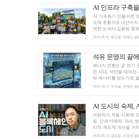
AI 가속화가 만들어준 
도체 호황으로 내년까지 
대한 논의다.김용범 청와.
2026-06-02 화요일 | 전명산
에너지 전환은 곧 전기 
던 시대, 석탄을 태우던
워 에너지를 얻는가로 결정
2026-05-27 수요일 | 전명산
자동차가 처음 사회에 도
등, 단속 카메라, 과속
리적·제도적 개선을 거쳐.
2026-05-22 금요일 | 전명산