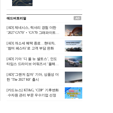
버려야 하는 곳'이라 묘사했다.
원칙으로 서다』를 펴냈다.정
오늘날 많은 이가 은퇴를 지옥
통 관료 출신으로 한국 금융의
이라 부르며 절망하지만, 김경
주요 변곡점마다 중요한 역할
애드버토리얼
록 고문은 새로운 시각을 제시
을 하고 금융 경영인으로서 큰
한다. 은퇴 후 60대를 전후한 1
족적을 남긴 김 전 회장이 후배
[AD] 제네시스, 럭셔리 경험 더한
0년의 과도기는 지옥이 아니라
세대에게 전하는 삶의 조언을
‘2027 GV70’‧‘GV70 그래파이트’
정화와 성장의 공간인 ‘은퇴연
담은 인생 노트다.『물처럼 흐
출시
옥(Purgatory)’이라는 것이다.
르고 원칙으로 서다』는 단순
[AD] 개소세 혜택 종료…현대차,
연옥은 고통스럽지만 끝이 있
한 자서전을 넘어, 실패를 두려
‘썸머 페스타’로 고객 부담 완화
으며, 준비를 통해 천국으로 나
워하지 않는 용기와 자신에 대
아갈 수 있는 희망의 장소라고
한 믿음이 어떻게 삶을 풍요롭
[AD] 기아 ‘디 올 뉴 셀토스’, 인도
말한
게 만드는지를 보여주는 지혜
타임스 드라이브 어워즈서 ‘올해의
의 보고로 평가된다.김용환 전
SUV’ 선정
회장은 “인생의 목표가 크더라
[AD]‘그랜저 잡자’ 기아, 상품성 더
도 조급해하지 말고 작은 것부
한 ‘The 2027 K8’ 출시
터 하나 하나 성취해 나가
라”고 조언한다. 뼈아픈 실패
[카드뉴스] KT&G, ‘CDP’ 기후변화
조차 성공의 뼈대가 된다는 긍
·수자원 관리 부문 우수기업 선정
정적인 마음으로