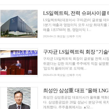
LS일렉트릭, 전력 슈퍼사이클 
LS일렉트릭(대표이사 구자균)이 글로벌 데
1분기 매출과 영업이익 모두 사상 최대치를 
매출 1조3766억 원, 영업이익 1...
2026-04-21 화요일 | 신혜주 기자
구자균 LS일렉트릭 회장이 글로벌 전력 시장 
쥐겠다는 강한 의지를 주주에게 직접 설명했
'압도적 플레이어'로 도약해...
2026-03-26 목요일 | 신혜주 기자
최성안 삼성重 대표 "올해 LN
최성안 삼성중공업 대표이사가 올해를 액화천
다. 삼성중공업은 20일 성남시 분당구에 위
개최했다. 주주총회에서는 ▲52...