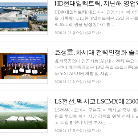
HD현대일렉트릭, 지난해 영업익
HD현대일렉트릭(대표이사 김영기)이 북미와
을 기록했다.HD현대일렉트릭은 26일 공시를 통
익 9953억 원을 달성했다고 밝...
2026-01-26 월요일 | 신혜주 기자
효성重, 차세대 전력안정화 솔루션 
효성중공업이 인공지능(AI)시대 전력 수요에
나선다.효성중공업은 19일 독일 스켈레톤(Skeleton
와 'e-STATCOM 개발 및 사업...
2026-01-20 화요일 | 신혜주 기자
LS전선(대표이사 구본규)이 멕시코 중부 케레
원을 투입해 북미 시장 공략을 위한 전력 인
고 15일 밝혔다.이번 투자는 ...
2026-01-15 목요일 | 신혜주 기자