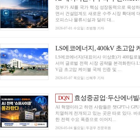
정부가 AI를 국가 핵심 성장동력으로 육성하
면서 건설업계도 새로운 수주 시장 확대에 대
오피스나 물류시설과 달리 대...
2026-07-01 수요일 | 조범형 기자
LS에코에너지, 400kV 초고압
LS에코에너지(대표이사 이상호)가 400킬로
서며 글로벌 전력 시장 공략을 본격화한다.LS
V급 초고압 케이블 국제 인증 및 ...
2026-05-07 목요일 | 신혜주 기자
효성중공업·두산에너빌리티, 
DQN
AI 혁명이라고 하면 사람들은 챗GPT나 GP
치열하게 전개되고 있는 곳은 따로 있다. 바로
한 전력 수요 폭증으로 이어지...
2026-05-04 월요일 | 두경우 전문위원