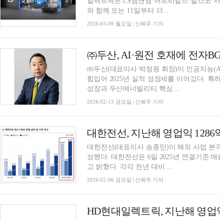
일렉트릭은 LS엠앤엠·머트리얼즈·알스코·
와 함께 오는 11일부터 13...
2026-03-09 월요일 | 신혜주 기자
㈜두산, AI·원전 호재에 전자BG
㈜두산(대표이사 박정원 회장)이 인공지능(A
힘입어 2025년 실적 성장세를 이어갔다. 특
성장과 두산에너빌리티 핵심 ...
2026-02-13 금요일 | 신혜주 기자
대한전선, 지난해 영업익 1286억
대한전선(대표이사 송종민)이 해외 사업 본
성했다. 대한전선은 6일 2025년 연결기준 매출
고 밝혔다. 각각 전년 대비 ...
2026-02-06 금요일 | 신혜주 기자
HD현대일렉트릭, 지난해 영업익