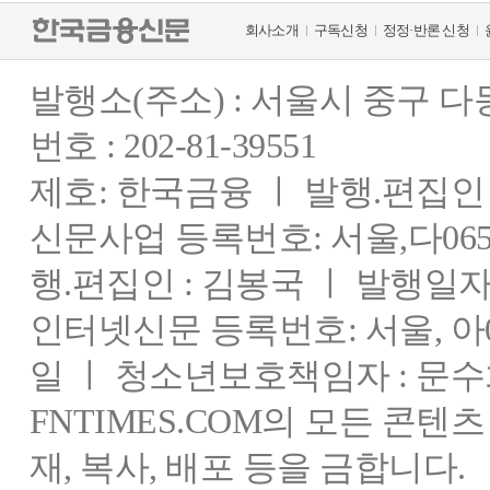
회사소개
구독신청
정정·반론 신청
발행소(주소) : 서울시 중구 
번호 : 202-81-39551
제호: 한국금융 ㅣ 발행.편집인 : 
신문사업 등록번호: 서울,다0655
행.편집인 : 김봉국 ㅣ 발행일자:
인터넷신문 등록번호: 서울, 아03
일 ㅣ 청소년보호책임자 : 문수
FNTIMES.COM의 모든 콘텐
재, 복사, 배포 등을 금합니다.