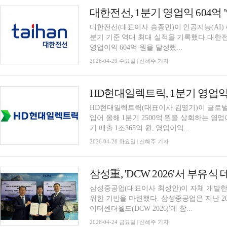
대한전선, 1분기 영업익 604억 
대한전선(대표이사 송종민)이 인공지능(AI)
분기 기준 역대 최대 실적을 기록했다.대한전선은
영업이익 604억 원을 달성했...
2026-04-29 수요일 | 신혜주 기자
HD현대일렉트릭, 1분기 영업익 2
HD현대일렉트릭(대표이사 김영기)이 글로벌
입어 올해 1분기 2500억 원을 상회하는 영업
기 매출 1조365억 원, 영업이익...
2026-04-28 화요일 | 신혜주 기자
삼성重, 'DCW 2026'서 부유
삼성중공업(대표이사 최성안)이 자체 개발한 
위한 기반을 마련했다. 삼성중공업은 지난 20~
이터센터월드(DCW 2026)'에 참...
2026-04-24 금요일 | 신혜주 기자