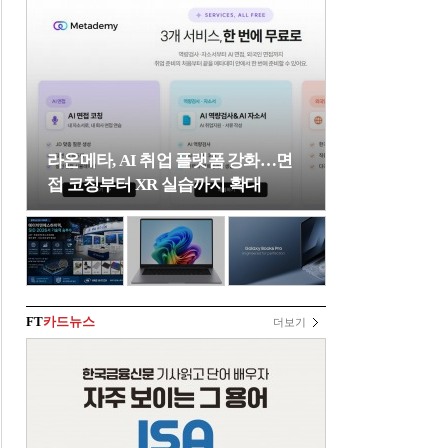
라온메타, AI 취업 플랫폼 강화…면
접 코칭부터 XR 실습까지 확대
FT
카드뉴스
더보기