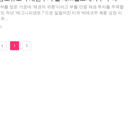
리인하를 앞둔 가운데 '채권의 귀환'이라고 부를 만큼 채권 투자를 주목할
또 작년 '매그니피센트 7'으로 일컬어진 미국 빅테크주 폭풍 성장 이
...
자
1