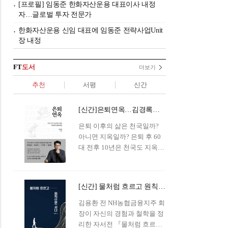
[프로필] 임동준 한화자산운용 대표이사 내정
자…글로벌 투자 전문가
한화자산운용 신임 대표에 임동준 전략사업Unit
장 내정
FT
도서
더보기
추천
서평
신간
[신간]은퇴연옥…김경록의 은퇴 후 삶의 나침반
은퇴 이후의 삶은 천국일까?
아니면 지옥일까? 은퇴 후 60
대 전후 10년은 천국도 지옥도
아닌 '연옥'이라 개념이 등장해
화제를 모으고 있다.투자 전문
가이자 은퇴연구소장으로서의
[신간] 물처럼 흐르고 원칙으로 서다…김용환의 통찰을 담다
은퇴 설계를 가이드해 온 김경
록 옵투스자산운용의 고문이
김용환 전 NH농협금융지주 회
신간 『은퇴연옥』을 내놓았
장이 자신의 경험과 철학을 정
다.단테는 지옥을 '모든 희망을
리한 자서전 『물처럼 흐르고