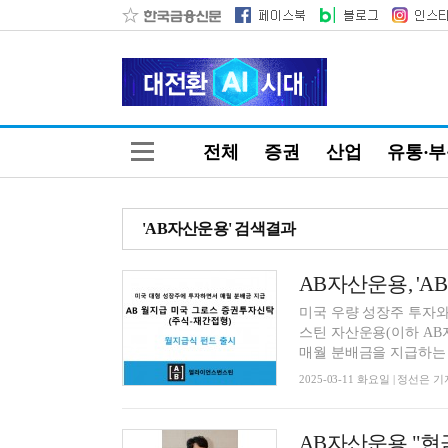
전체
증권
산업
유통·
'AB자산운용' 검색결과
미국 우량 성장주 투자
스틴 자산운용(이하 AB
매월 분배금을 지급하는 ‘A
2025-03-11 화요일 | 정선은 기
AB자산운용 "