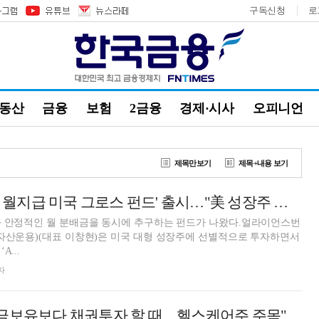
구독신청
로
부동산
금융
보험
2금융
경제·시사
오피니언
제목만보기
제목+내용 보기
AB자산운용, 'AB 월지급 미국 그로스 펀드' 출시…"美 성장주 투자와 월분배금 동시 추구"
와 안정적인 월 분배금을 동시에 추구하는 펀드가 나왔다.얼라이언스번
자산운용)(대표 이창현)은 미국 대형 성장주에 선별적으로 투자하면서
...
자
현금보유보다 채권투자 할 때…헬스케어주 주목"