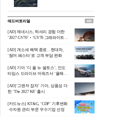
버려야 하는 곳'이라 묘사했다.
원칙으로 서다』를 펴냈다.정
오늘날 많은 이가 은퇴를 지옥
통 관료 출신으로 한국 금융의
이라 부르며 절망하지만, 김경
주요 변곡점마다 중요한 역할
애드버토리얼
록 고문은 새로운 시각을 제시
을 하고 금융 경영인으로서 큰
한다. 은퇴 후 60대를 전후한 1
족적을 남긴 김 전 회장이 후배
[AD] 제네시스, 럭셔리 경험 더한
0년의 과도기는 지옥이 아니라
세대에게 전하는 삶의 조언을
‘2027 GV70’‧‘GV70 그래파이트’
정화와 성장의 공간인 ‘은퇴연
담은 인생 노트다.『물처럼 흐
출시
옥(Purgatory)’이라는 것이다.
르고 원칙으로 서다』는 단순
[AD] 개소세 혜택 종료…현대차,
연옥은 고통스럽지만 끝이 있
한 자서전을 넘어, 실패를 두려
‘썸머 페스타’로 고객 부담 완화
으며, 준비를 통해 천국으로 나
워하지 않는 용기와 자신에 대
아갈 수 있는 희망의 장소라고
한 믿음이 어떻게 삶을 풍요롭
[AD] 기아 ‘디 올 뉴 셀토스’, 인도
말한
게 만드는지를 보여주는 지혜
타임스 드라이브 어워즈서 ‘올해의
의 보고로 평가된다.김용환 전
SUV’ 선정
회장은 “인생의 목표가 크더라
[AD]‘그랜저 잡자’ 기아, 상품성 더
도 조급해하지 말고 작은 것부
한 ‘The 2027 K8’ 출시
터 하나 하나 성취해 나가
라”고 조언한다. 뼈아픈 실패
[카드뉴스] KT&G, ‘CDP’ 기후변화
조차 성공의 뼈대가 된다는 긍
·수자원 관리 부문 우수기업 선정
정적인 마음으로