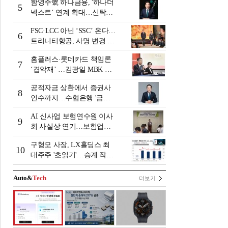
함영주號 하나금융, '하나더
5
넥스트‘ 연계 확대…신탁수
수료 2배 증가 효과 [금융 시
FSC·LCC 아닌 ‘SSC’ 온다…
니어 비즈니스 돋보기]
6
트리니티항공, 사명 변경 넘
어 사업모델 전환 선언
홈플러스·롯데카드 책임론
7
‘겹악재’ …김광일 MBK 부
회장 부담 커지나
공적자금 상환에서 증권사
8
인수까지…수협은행 '금융
그룹화' 25년 여정 [수협은
AI 신사업 보험연수원 이사
행 금융그룹의 꿈①]
9
회 사실상 연기…보험업계
"사업 타당성 검증 부족"
구형모 사장, LX홀딩스 최
[보험연수원 AI사업 논란]
10
대주주 '초읽기'…승계 작업
막바지?
Auto&
Tech
더보기