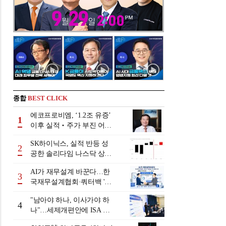
종합
BEST CLICK
에코프로비엠, ‘1.2조 유증’
1
이후 실적‧주가 부진 어쩌
나
SK하이닉스, 실적 반등 성
2
공한 솔리다임 나스닥 상장
검토
AI가 재무설계 바꾼다…한
3
국재무설계협회·쿼터백 '베
러웰스'로 생태계 구축
"남아야 하나, 이사가야 하
4
나"…세제개편안에 ISA 투
자자 셈법 복잡