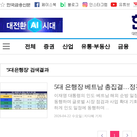
전체
증권
산업
유통·부동산
금융
'5대은행장' 검색결과
이재명 대통령의 인도·베트남 해외 순방 일
동행하며 글로벌 시장 점검과 사업 확대 기
하게 인도 일정에 동행하며 ...
2026-04-22 수요일 | 지다혜 기자
1