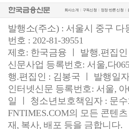
회사소개
구독신청
정정·반론 신청
발행소(주소) : 서울시 중구 
번호 : 202-81-39551
제호: 한국금융 ㅣ 발행.편집인 : 
신문사업 등록번호: 서울,다0655
행.편집인 : 김봉국 ㅣ 발행일자:
인터넷신문 등록번호: 서울, 아03
일 ㅣ 청소년보호책임자 : 문수
FNTIMES.COM의 모든 콘텐
재, 복사, 배포 등을 금합니다.